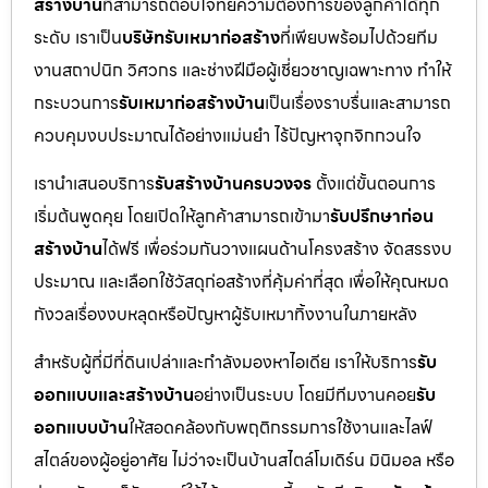
สร้างบ้าน
ที่สามารถตอบโจทย์ความต้องการของลูกค้าได้ทุก
ระดับ เราเป็น
บริษัทรับเหมาก่อสร้าง
ที่เพียบพร้อมไปด้วยทีม
งานสถาปนิก วิศวกร และช่างฝีมือผู้เชี่ยวชาญเฉพาะทาง ทำให้
กระบวนการ
รับเหมาก่อสร้างบ้าน
เป็นเรื่องราบรื่นและสามารถ
ควบคุมงบประมาณได้อย่างแม่นยำ ไร้ปัญหาจุกจิกกวนใจ
เรานำเสนอบริการ
รับสร้างบ้านครบวงจร
ตั้งแต่ขั้นตอนการ
เริ่มต้นพูดคุย โดยเปิดให้ลูกค้าสามารถเข้ามา
รับปรึกษาก่อน
สร้างบ้าน
ได้ฟรี เพื่อร่วมกันวางแผนด้านโครงสร้าง จัดสรรงบ
ประมาณ และเลือกใช้วัสดุก่อสร้างที่คุ้มค่าที่สุด เพื่อให้คุณหมด
กังวลเรื่องงบหลุดหรือปัญหาผู้รับเหมาทิ้งงานในภายหลัง
สำหรับผู้ที่มีที่ดินเปล่าและกำลังมองหาไอเดีย เราให้บริการ
รับ
ออกแบบและสร้างบ้าน
อย่างเป็นระบบ โดยมีทีมงานคอย
รับ
ออกแบบบ้าน
ให้สอดคล้องกับพฤติกรรมการใช้งานและไลฟ์
สไตล์ของผู้อยู่อาศัย ไม่ว่าจะเป็นบ้านสไตล์โมเดิร์น มินิมอล หรือ