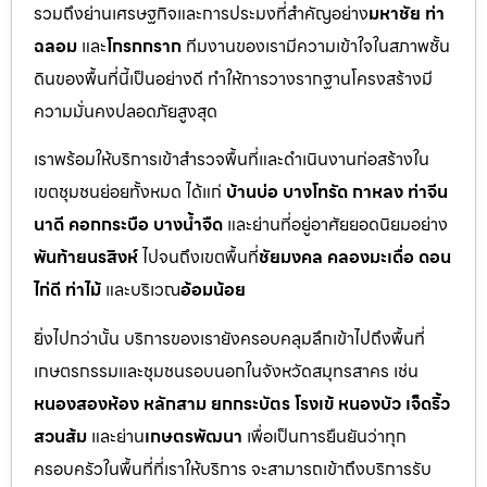
รวมถึงย่านเศรษฐกิจและการประมงที่สำคัญอย่าง
มหาชัย ท่า
ฉลอม
และ
โกรกกราก
ทีมงานของเรามีความเข้าใจในสภาพชั้น
ดินของพื้นที่นี้เป็นอย่างดี ทำให้การวางรากฐานโครงสร้างมี
ความมั่นคงปลอดภัยสูงสุด
เราพร้อมให้บริการเข้าสำรวจพื้นที่และดำเนินงานก่อสร้างใน
เขตชุมชนย่อยทั้งหมด ได้แก่
บ้านบ่อ บางโทรัด กาหลง ท่าจีน
นาดี คอกกระบือ บางน้ำจืด
และย่านที่อยู่อาศัยยอดนิยมอย่าง
พันท้ายนรสิงห์
ไปจนถึงเขตพื้นที่
ชัยมงคล คลองมะเดื่อ ดอน
ไก่ดี ท่าไม้
และบริเวณ
อ้อมน้อย
ยิ่งไปกว่านั้น บริการของเรายังครอบคลุมลึกเข้าไปถึงพื้นที่
เกษตรกรรมและชุมชนรอบนอกในจังหวัดสมุทรสาคร เช่น
หนองสองห้อง หลักสาม ยกกระบัตร โรงเข้ หนองบัว เจ็ดริ้ว
สวนส้ม
และย่าน
เกษตรพัฒนา
เพื่อเป็นการยืนยันว่าทุก
ครอบครัวในพื้นที่ที่เราให้บริการ จะสามารถเข้าถึงบริการรับ