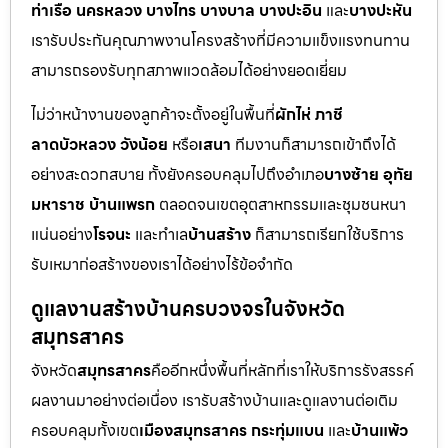
ท่าเรือ นครหลวง บางไทร บางบาล บางปะอิน
และ
บางปะหัน
เรารับประกันคุณภาพงานโครงสร้างที่มีความแข็งแรงทนทาน
สามารถรองรับทุกสภาพแวดล้อมได้อย่างยอดเยี่ยม
ไม่ว่าหน้างานของลูกค้าจะตั้งอยู่ในพื้นที่
ผักไห่ ภาชี
ลาดบัวหลวง วังน้อย
หรือ
เสนา
ทีมงานก็สามารถเข้าถึงได้
อย่างสะดวกสบาย ทั้งยังครอบคลุมไปถึงอำเภอ
บางซ้าย อุทัย
มหาราช บ้านแพรก
ตลอดจนเขตอุตสาหกรรมและชุมชนหนา
แน่นอย่าง
โรจนะ
และทำเล
บ้านสร้าง
ก็สามารถเรียกใช้บริการ
รับเหมาก่อสร้างของเราได้อย่างไร้ข้อจำกัด
ดูแลงานสร้างบ้านครบวงจรในจังหวัด
สมุทรสาคร
จังหวัด
สมุทรสาคร
คืออีกหนึ่งพื้นที่หลักที่เราให้บริการรังสรรค์
ผลงานมาอย่างต่อเนื่อง เรารับสร้างบ้านและดูแลงานต่อเติม
ครอบคลุมทั้งเขต
เมืองสมุทรสาคร กระทุ่มแบน
และ
บ้านแพ้ว