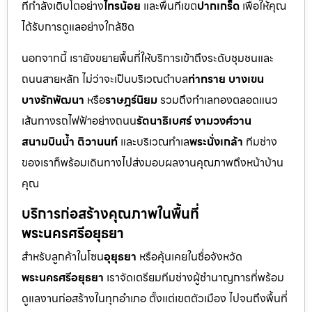
ที่กำลังเติบโตอย่าง
ไทรน้อย
และพื้นที่เขต
ปากเกร็ด
เพื่อให้คุณ
ได้รับการดูแลอย่างใกล้ชิด
นอกจากนี้ เรายังขยายพื้นที่ให้บริการเข้าถึงระดับชุมชนและ
ถนนสายหลัก ไม่ว่าจะเป็นบริเวณตำบล
ท่าทราย บางเขน
บางรักพัฒนา
หรือ
ราษฎร์นิยม
รวมถึงทำเลทองตลอดแนว
เส้นทางรถไฟฟ้าอย่างถนน
รัตนาธิเบศร์ งามวงศ์วาน
สนามบินน้ำ ติวานนท์
และบริเวณทำเล
พระนั่งเกล้า
ทีมช่าง
ของเราก็พร้อมเดินทางไปส่งมอบผลงานคุณภาพถึงหน้าบ้าน
คุณ
บริการก่อสร้างคุณภาพในพื้นที่
พระนครศรีอยุธยา
สำหรับลูกค้าในโซน
อุยุธยา
หรือคุ้นเคยในชื่อจังหวัด
พระนครศรีอยุธยา
เราจัดเตรียมทีมช่างผู้ชำนาญการที่พร้อม
ดูแลงานก่อสร้างในทุกอำเภอ ตั้งแต่เขตตัวเมือง ไปจนถึงพื้นที่