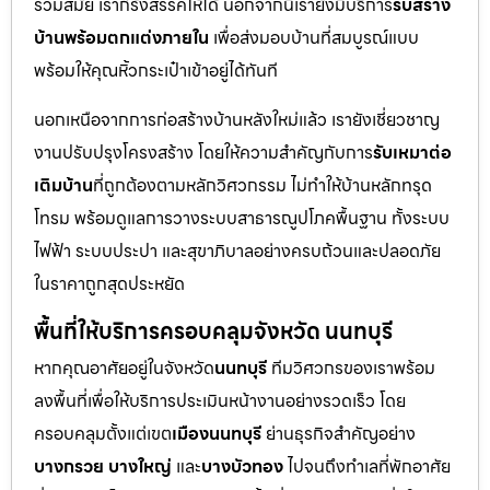
ร่วมสมัย เราก็รังสรรค์ให้ได้ นอกจากนี้เรายังมีบริการ
รับสร้าง
บ้านพร้อมตกแต่งภายใน
เพื่อส่งมอบบ้านที่สมบูรณ์แบบ
พร้อมให้คุณหิ้วกระเป๋าเข้าอยู่ได้ทันที
นอกเหนือจากการก่อสร้างบ้านหลังใหม่แล้ว เรายังเชี่ยวชาญ
งานปรับปรุงโครงสร้าง โดยให้ความสำคัญกับการ
รับเหมาต่อ
เติมบ้าน
ที่ถูกต้องตามหลักวิศวกรรม ไม่ทำให้บ้านหลักทรุด
โทรม พร้อมดูแลการวางระบบสาธารณูปโภคพื้นฐาน ทั้งระบบ
ไฟฟ้า ระบบประปา และสุขาภิบาลอย่างครบถ้วนและปลอดภัย
ในราคาถูกสุดประหยัด
พื้นที่ให้บริการครอบคลุมจังหวัด นนทบุรี
หากคุณอาศัยอยู่ในจังหวัด
นนทบุรี
ทีมวิศวกรของเราพร้อม
ลงพื้นที่เพื่อให้บริการประเมินหน้างานอย่างรวดเร็ว โดย
ครอบคลุมตั้งแต่เขต
เมืองนนทบุรี
ย่านธุรกิจสำคัญอย่าง
บางกรวย บางใหญ่
และ
บางบัวทอง
ไปจนถึงทำเลที่พักอาศัย