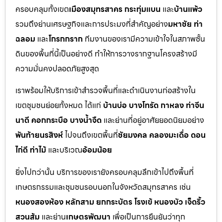
ครอบคลุมทั้งเขต
เมืองสมุทรสาคร กระทุ่มแบน
และ
บ้านแพ้ว
รวมถึงย่านเศรษฐกิจและการประมงที่สำคัญอย่าง
มหาชัย ท่า
ฉลอม
และ
โกรกกราก
ทีมงานของเรามีความเข้าใจในสภาพชั้น
ดินของพื้นที่นี้เป็นอย่างดี ทำให้การวางรากฐานโครงสร้างมี
ความมั่นคงปลอดภัยสูงสุด
เราพร้อมให้บริการเข้าสำรวจพื้นที่และดำเนินงานก่อสร้างใน
เขตชุมชนย่อยทั้งหมด ได้แก่
บ้านบ่อ บางโทรัด กาหลง ท่าจีน
นาดี คอกกระบือ บางน้ำจืด
และย่านที่อยู่อาศัยยอดนิยมอย่าง
พันท้ายนรสิงห์
ไปจนถึงเขตพื้นที่
ชัยมงคล คลองมะเดื่อ ดอน
ไก่ดี ท่าไม้
และบริเวณ
อ้อมน้อย
ยิ่งไปกว่านั้น บริการของเรายังครอบคลุมลึกเข้าไปถึงพื้นที่
เกษตรกรรมและชุมชนรอบนอกในจังหวัดสมุทรสาคร เช่น
หนองสองห้อง หลักสาม ยกกระบัตร โรงเข้ หนองบัว เจ็ดริ้ว
สวนส้ม
และย่าน
เกษตรพัฒนา
เพื่อเป็นการยืนยันว่าทุก