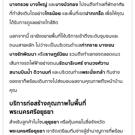
บางกรวย บางใหญ่
และ
บางบัวทอง
ไปจนถึงทำเลที่พักอาศัย
ที่กำลังเติบโตอย่าง
ไทรน้อย
และพื้นที่เขต
ปากเกร็ด
เพื่อให้คุณ
ได้รับการดูแลอย่างใกล้ชิด
นอกจากนี้ เรายังขยายพื้นที่ให้บริการเข้าถึงระดับชุมชนและ
ถนนสายหลัก ไม่ว่าจะเป็นบริเวณตำบล
ท่าทราย บางเขน
บางรักพัฒนา
หรือ
ราษฎร์นิยม
รวมถึงทำเลทองตลอดแนว
เส้นทางรถไฟฟ้าอย่างถนน
รัตนาธิเบศร์ งามวงศ์วาน
สนามบินน้ำ ติวานนท์
และบริเวณทำเล
พระนั่งเกล้า
ทีมช่าง
ของเราก็พร้อมเดินทางไปส่งมอบผลงานคุณภาพถึงหน้าบ้าน
คุณ
บริการก่อสร้างคุณภาพในพื้นที่
พระนครศรีอยุธยา
สำหรับลูกค้าในโซน
อุยุธยา
หรือคุ้นเคยในชื่อจังหวัด
พระนครศรีอยุธยา
เราจัดเตรียมทีมช่างผู้ชำนาญการที่พร้อม