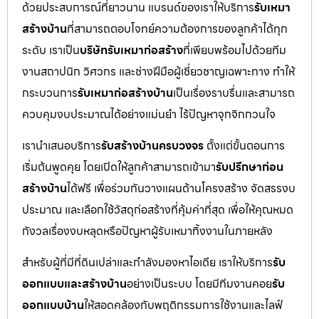
ด้วยประสบการณ์ที่ยาวนาน แบรนด์ของเราให้บริการ
รับเหมา
สร้างบ้าน
ที่สามารถตอบโจทย์ความต้องการของลูกค้าได้ทุก
ระดับ เราเป็น
บริษัทรับเหมาก่อสร้าง
ที่เพียบพร้อมไปด้วยทีม
งานสถาปนิก วิศวกร และช่างฝีมือผู้เชี่ยวชาญเฉพาะทาง ทำให้
กระบวนการ
รับเหมาก่อสร้างบ้าน
เป็นเรื่องราบรื่นและสามารถ
ควบคุมงบประมาณได้อย่างแม่นยำ ไร้ปัญหาจุกจิกกวนใจ
เรานำเสนอบริการ
รับสร้างบ้านครบวงจร
ตั้งแต่ขั้นตอนการ
เริ่มต้นพูดคุย โดยเปิดให้ลูกค้าสามารถเข้ามา
รับปรึกษาก่อน
สร้างบ้าน
ได้ฟรี เพื่อร่วมกันวางแผนด้านโครงสร้าง จัดสรรงบ
ประมาณ และเลือกใช้วัสดุก่อสร้างที่คุ้มค่าที่สุด เพื่อให้คุณหมด
กังวลเรื่องงบหลุดหรือปัญหาผู้รับเหมาทิ้งงานในภายหลัง
สำหรับผู้ที่มีที่ดินเปล่าและกำลังมองหาไอเดีย เราให้บริการ
รับ
ออกแบบและสร้างบ้าน
อย่างเป็นระบบ โดยมีทีมงานคอย
รับ
ออกแบบบ้าน
ให้สอดคล้องกับพฤติกรรมการใช้งานและไลฟ์