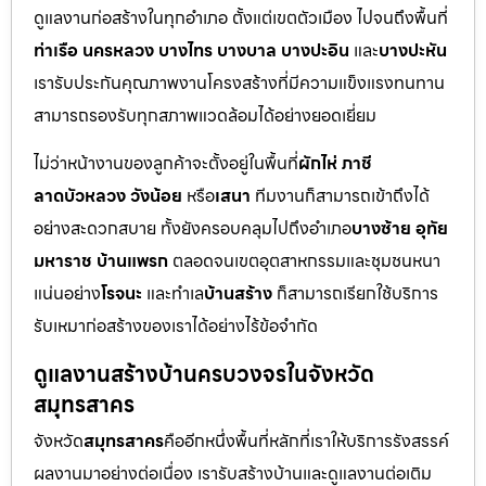
ดูแลงานก่อสร้างในทุกอำเภอ ตั้งแต่เขตตัวเมือง ไปจนถึงพื้นที่
ท่าเรือ นครหลวง บางไทร บางบาล บางปะอิน
และ
บางปะหัน
เรารับประกันคุณภาพงานโครงสร้างที่มีความแข็งแรงทนทาน
สามารถรองรับทุกสภาพแวดล้อมได้อย่างยอดเยี่ยม
ไม่ว่าหน้างานของลูกค้าจะตั้งอยู่ในพื้นที่
ผักไห่ ภาชี
ลาดบัวหลวง วังน้อย
หรือ
เสนา
ทีมงานก็สามารถเข้าถึงได้
อย่างสะดวกสบาย ทั้งยังครอบคลุมไปถึงอำเภอ
บางซ้าย อุทัย
มหาราช บ้านแพรก
ตลอดจนเขตอุตสาหกรรมและชุมชนหนา
แน่นอย่าง
โรจนะ
และทำเล
บ้านสร้าง
ก็สามารถเรียกใช้บริการ
รับเหมาก่อสร้างของเราได้อย่างไร้ข้อจำกัด
ดูแลงานสร้างบ้านครบวงจรในจังหวัด
สมุทรสาคร
จังหวัด
สมุทรสาคร
คืออีกหนึ่งพื้นที่หลักที่เราให้บริการรังสรรค์
ผลงานมาอย่างต่อเนื่อง เรารับสร้างบ้านและดูแลงานต่อเติม