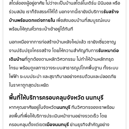
สไตล์ของผู้อยู่อาศัย ไม่ว่าจะเป็นบ้านสไตล์โมเดิร์น มินิมอล หรือ
ร่วมสมัย เราก็รังสรรค์ให้ได้ นอกจากนี้เรายังมีบริการ
รับสร้าง
บ้านพร้อมตกแต่งภายใน
เพื่อส่งมอบบ้านที่สมบูรณ์แบบ
พร้อมให้คุณหิ้วกระเป๋าเข้าอยู่ได้ทันที
นอกเหนือจากการก่อสร้างบ้านหลังใหม่แล้ว เรายังเชี่ยวชาญ
งานปรับปรุงโครงสร้าง โดยให้ความสำคัญกับการ
รับเหมาต่อ
เติมบ้าน
ที่ถูกต้องตามหลักวิศวกรรม ไม่ทำให้บ้านหลักทรุด
โทรม พร้อมดูแลการวางระบบสาธารณูปโภคพื้นฐาน ทั้งระบบ
ไฟฟ้า ระบบประปา และสุขาภิบาลอย่างครบถ้วนและปลอดภัย
ในราคาถูกสุดประหยัด
พื้นที่ให้บริการครอบคลุมจังหวัด นนทบุรี
หากคุณอาศัยอยู่ในจังหวัด
นนทบุรี
ทีมวิศวกรของเราพร้อม
ลงพื้นที่เพื่อให้บริการประเมินหน้างานอย่างรวดเร็ว โดย
ครอบคลุมตั้งแต่เขต
เมืองนนทบุรี
ย่านธุรกิจสำคัญอย่าง