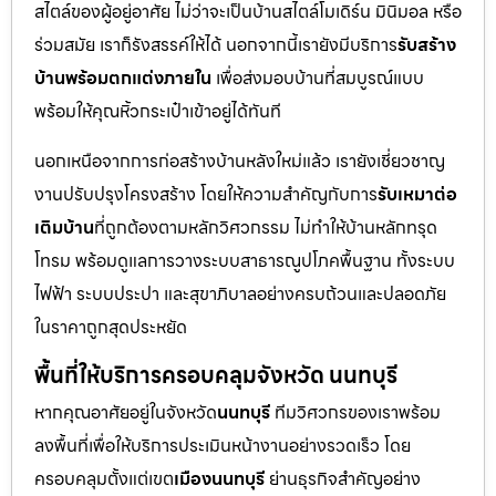
สไตล์ของผู้อยู่อาศัย ไม่ว่าจะเป็นบ้านสไตล์โมเดิร์น มินิมอล หรือ
ร่วมสมัย เราก็รังสรรค์ให้ได้ นอกจากนี้เรายังมีบริการ
รับสร้าง
บ้านพร้อมตกแต่งภายใน
เพื่อส่งมอบบ้านที่สมบูรณ์แบบ
พร้อมให้คุณหิ้วกระเป๋าเข้าอยู่ได้ทันที
นอกเหนือจากการก่อสร้างบ้านหลังใหม่แล้ว เรายังเชี่ยวชาญ
งานปรับปรุงโครงสร้าง โดยให้ความสำคัญกับการ
รับเหมาต่อ
เติมบ้าน
ที่ถูกต้องตามหลักวิศวกรรม ไม่ทำให้บ้านหลักทรุด
โทรม พร้อมดูแลการวางระบบสาธารณูปโภคพื้นฐาน ทั้งระบบ
ไฟฟ้า ระบบประปา และสุขาภิบาลอย่างครบถ้วนและปลอดภัย
ในราคาถูกสุดประหยัด
พื้นที่ให้บริการครอบคลุมจังหวัด นนทบุรี
หากคุณอาศัยอยู่ในจังหวัด
นนทบุรี
ทีมวิศวกรของเราพร้อม
ลงพื้นที่เพื่อให้บริการประเมินหน้างานอย่างรวดเร็ว โดย
ครอบคลุมตั้งแต่เขต
เมืองนนทบุรี
ย่านธุรกิจสำคัญอย่าง