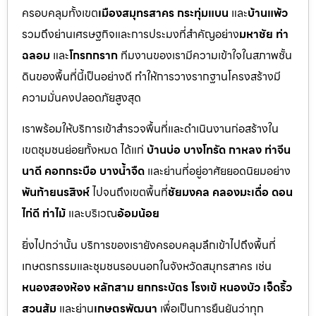
ครอบคลุมทั้งเขต
เมืองสมุทรสาคร กระทุ่มแบน
และ
บ้านแพ้ว
รวมถึงย่านเศรษฐกิจและการประมงที่สำคัญอย่าง
มหาชัย ท่า
ฉลอม
และ
โกรกกราก
ทีมงานของเรามีความเข้าใจในสภาพชั้น
ดินของพื้นที่นี้เป็นอย่างดี ทำให้การวางรากฐานโครงสร้างมี
ความมั่นคงปลอดภัยสูงสุด
เราพร้อมให้บริการเข้าสำรวจพื้นที่และดำเนินงานก่อสร้างใน
เขตชุมชนย่อยทั้งหมด ได้แก่
บ้านบ่อ บางโทรัด กาหลง ท่าจีน
นาดี คอกกระบือ บางน้ำจืด
และย่านที่อยู่อาศัยยอดนิยมอย่าง
พันท้ายนรสิงห์
ไปจนถึงเขตพื้นที่
ชัยมงคล คลองมะเดื่อ ดอน
ไก่ดี ท่าไม้
และบริเวณ
อ้อมน้อย
ยิ่งไปกว่านั้น บริการของเรายังครอบคลุมลึกเข้าไปถึงพื้นที่
เกษตรกรรมและชุมชนรอบนอกในจังหวัดสมุทรสาคร เช่น
หนองสองห้อง หลักสาม ยกกระบัตร โรงเข้ หนองบัว เจ็ดริ้ว
สวนส้ม
และย่าน
เกษตรพัฒนา
เพื่อเป็นการยืนยันว่าทุก