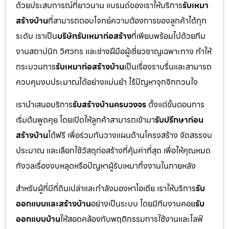
ด้วยประสบการณ์ที่ยาวนาน แบรนด์ของเราให้บริการ
รับเหมา
สร้างบ้าน
ที่สามารถตอบโจทย์ความต้องการของลูกค้าได้ทุก
ระดับ เราเป็น
บริษัทรับเหมาก่อสร้าง
ที่เพียบพร้อมไปด้วยทีม
งานสถาปนิก วิศวกร และช่างฝีมือผู้เชี่ยวชาญเฉพาะทาง ทำให้
กระบวนการ
รับเหมาก่อสร้างบ้าน
เป็นเรื่องราบรื่นและสามารถ
ควบคุมงบประมาณได้อย่างแม่นยำ ไร้ปัญหาจุกจิกกวนใจ
เรานำเสนอบริการ
รับสร้างบ้านครบวงจร
ตั้งแต่ขั้นตอนการ
เริ่มต้นพูดคุย โดยเปิดให้ลูกค้าสามารถเข้ามา
รับปรึกษาก่อน
สร้างบ้าน
ได้ฟรี เพื่อร่วมกันวางแผนด้านโครงสร้าง จัดสรรงบ
ประมาณ และเลือกใช้วัสดุก่อสร้างที่คุ้มค่าที่สุด เพื่อให้คุณหมด
กังวลเรื่องงบหลุดหรือปัญหาผู้รับเหมาทิ้งงานในภายหลัง
สำหรับผู้ที่มีที่ดินเปล่าและกำลังมองหาไอเดีย เราให้บริการ
รับ
ออกแบบและสร้างบ้าน
อย่างเป็นระบบ โดยมีทีมงานคอย
รับ
ออกแบบบ้าน
ให้สอดคล้องกับพฤติกรรมการใช้งานและไลฟ์