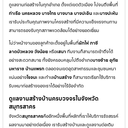
ดูแลงานก่อสร้างในทุกอำเภอ ตั้งแต่เขตตัวเมือง ไปจนถึงพื้นที่
ท่าเรือ นครหลวง บางไทร บางบาล บางปะอิน
และ
บางปะหัน
เรารับประกันคุณภาพงานโครงสร้างที่มีความแข็งแรงทนทาน
สามารถรองรับทุกสภาพแวดล้อมได้อย่างยอดเยี่ยม
ไม่ว่าหน้างานของลูกค้าจะตั้งอยู่ในพื้นที่
ผักไห่ ภาชี
ลาดบัวหลวง วังน้อย
หรือ
เสนา
ทีมงานก็สามารถเข้าถึงได้
อย่างสะดวกสบาย ทั้งยังครอบคลุมไปถึงอำเภอ
บางซ้าย อุทัย
มหาราช บ้านแพรก
ตลอดจนเขตอุตสาหกรรมและชุมชนหนา
แน่นอย่าง
โรจนะ
และทำเล
บ้านสร้าง
ก็สามารถเรียกใช้บริการ
รับเหมาก่อสร้างของเราได้อย่างไร้ข้อจำกัด
ดูแลงานสร้างบ้านครบวงจรในจังหวัด
สมุทรสาคร
จังหวัด
สมุทรสาคร
คืออีกหนึ่งพื้นที่หลักที่เราให้บริการรังสรรค์
ผลงานมาอย่างต่อเนื่อง เรารับสร้างบ้านและดูแลงานต่อเติม