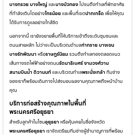
บางกรวย บางใหญ่
และ
บางบัวทอง
ไปจนถึงทำเลที่พักอาศัย
ที่กำลังเติบโตอย่าง
ไทรน้อย
และพื้นที่เขต
ปากเกร็ด
เพื่อให้คุณ
ได้รับการดูแลอย่างใกล้ชิด
นอกจากนี้ เรายังขยายพื้นที่ให้บริการเข้าถึงระดับชุมชนและ
ถนนสายหลัก ไม่ว่าจะเป็นบริเวณตำบล
ท่าทราย บางเขน
บางรักพัฒนา
หรือ
ราษฎร์นิยม
รวมถึงทำเลทองตลอดแนว
เส้นทางรถไฟฟ้าอย่างถนน
รัตนาธิเบศร์ งามวงศ์วาน
สนามบินน้ำ ติวานนท์
และบริเวณทำเล
พระนั่งเกล้า
ทีมช่าง
ของเราก็พร้อมเดินทางไปส่งมอบผลงานคุณภาพถึงหน้าบ้าน
คุณ
บริการก่อสร้างคุณภาพในพื้นที่
พระนครศรีอยุธยา
สำหรับลูกค้าในโซน
อุยุธยา
หรือคุ้นเคยในชื่อจังหวัด
พระนครศรีอยุธยา
เราจัดเตรียมทีมช่างผู้ชำนาญการที่พร้อม