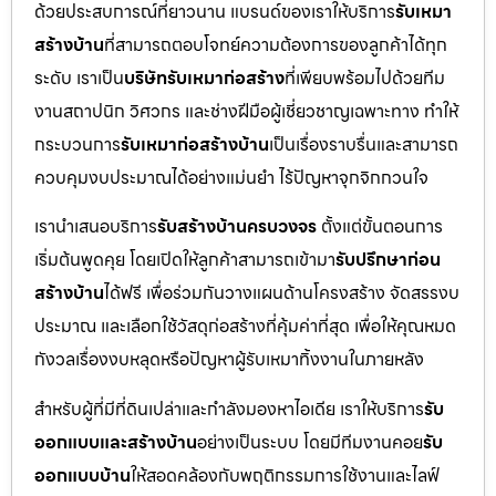
ด้วยประสบการณ์ที่ยาวนาน แบรนด์ของเราให้บริการ
รับเหมา
สร้างบ้าน
ที่สามารถตอบโจทย์ความต้องการของลูกค้าได้ทุก
ระดับ เราเป็น
บริษัทรับเหมาก่อสร้าง
ที่เพียบพร้อมไปด้วยทีม
งานสถาปนิก วิศวกร และช่างฝีมือผู้เชี่ยวชาญเฉพาะทาง ทำให้
กระบวนการ
รับเหมาก่อสร้างบ้าน
เป็นเรื่องราบรื่นและสามารถ
ควบคุมงบประมาณได้อย่างแม่นยำ ไร้ปัญหาจุกจิกกวนใจ
เรานำเสนอบริการ
รับสร้างบ้านครบวงจร
ตั้งแต่ขั้นตอนการ
เริ่มต้นพูดคุย โดยเปิดให้ลูกค้าสามารถเข้ามา
รับปรึกษาก่อน
สร้างบ้าน
ได้ฟรี เพื่อร่วมกันวางแผนด้านโครงสร้าง จัดสรรงบ
ประมาณ และเลือกใช้วัสดุก่อสร้างที่คุ้มค่าที่สุด เพื่อให้คุณหมด
กังวลเรื่องงบหลุดหรือปัญหาผู้รับเหมาทิ้งงานในภายหลัง
สำหรับผู้ที่มีที่ดินเปล่าและกำลังมองหาไอเดีย เราให้บริการ
รับ
ออกแบบและสร้างบ้าน
อย่างเป็นระบบ โดยมีทีมงานคอย
รับ
ออกแบบบ้าน
ให้สอดคล้องกับพฤติกรรมการใช้งานและไลฟ์