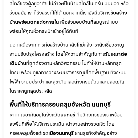
สไตล์ของผู้อยู่อาศัย ไม่ว่าจะเป็นบ้านสไตล์โมเดิร์น มินิมอล หรือ
ร่วมสมัย เราก็รังสรรค์ให้ได้ นอกจากนี้เรายังมีบริการ
รับสร้าง
บ้านพร้อมตกแต่งภายใน
เพื่อส่งมอบบ้านที่สมบูรณ์แบบ
พร้อมให้คุณหิ้วกระเป๋าเข้าอยู่ได้ทันที
นอกเหนือจากการก่อสร้างบ้านหลังใหม่แล้ว เรายังเชี่ยวชาญ
งานปรับปรุงโครงสร้าง โดยให้ความสำคัญกับการ
รับเหมาต่อ
เติมบ้าน
ที่ถูกต้องตามหลักวิศวกรรม ไม่ทำให้บ้านหลักทรุด
โทรม พร้อมดูแลการวางระบบสาธารณูปโภคพื้นฐาน ทั้งระบบ
ไฟฟ้า ระบบประปา และสุขาภิบาลอย่างครบถ้วนและปลอดภัย
ในราคาถูกสุดประหยัด
พื้นที่ให้บริการครอบคลุมจังหวัด นนทบุรี
หากคุณอาศัยอยู่ในจังหวัด
นนทบุรี
ทีมวิศวกรของเราพร้อม
ลงพื้นที่เพื่อให้บริการประเมินหน้างานอย่างรวดเร็ว โดย
ครอบคลุมตั้งแต่เขต
เมืองนนทบุรี
ย่านธุรกิจสำคัญอย่าง