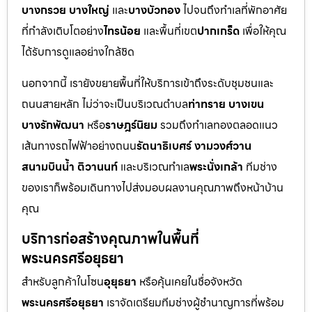
บางกรวย บางใหญ่
และ
บางบัวทอง
ไปจนถึงทำเลที่พักอาศัย
ที่กำลังเติบโตอย่าง
ไทรน้อย
และพื้นที่เขต
ปากเกร็ด
เพื่อให้คุณ
ได้รับการดูแลอย่างใกล้ชิด
นอกจากนี้ เรายังขยายพื้นที่ให้บริการเข้าถึงระดับชุมชนและ
ถนนสายหลัก ไม่ว่าจะเป็นบริเวณตำบล
ท่าทราย บางเขน
บางรักพัฒนา
หรือ
ราษฎร์นิยม
รวมถึงทำเลทองตลอดแนว
เส้นทางรถไฟฟ้าอย่างถนน
รัตนาธิเบศร์ งามวงศ์วาน
สนามบินน้ำ ติวานนท์
และบริเวณทำเล
พระนั่งเกล้า
ทีมช่าง
ของเราก็พร้อมเดินทางไปส่งมอบผลงานคุณภาพถึงหน้าบ้าน
คุณ
บริการก่อสร้างคุณภาพในพื้นที่
พระนครศรีอยุธยา
สำหรับลูกค้าในโซน
อุยุธยา
หรือคุ้นเคยในชื่อจังหวัด
พระนครศรีอยุธยา
เราจัดเตรียมทีมช่างผู้ชำนาญการที่พร้อม