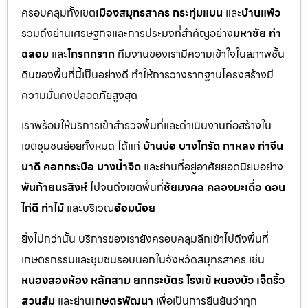
ครอบคลุมทั้งเขต
เมืองสมุทรสาคร กระทุ่มแบน
และ
บ้านแพ้ว
รวมถึงย่านเศรษฐกิจและการประมงที่สำคัญอย่าง
มหาชัย ท่า
ฉลอม
และ
โกรกกราก
ทีมงานของเรามีความเข้าใจในสภาพชั้น
ดินของพื้นที่นี้เป็นอย่างดี ทำให้การวางรากฐานโครงสร้างมี
ความมั่นคงปลอดภัยสูงสุด
เราพร้อมให้บริการเข้าสำรวจพื้นที่และดำเนินงานก่อสร้างใน
เขตชุมชนย่อยทั้งหมด ได้แก่
บ้านบ่อ บางโทรัด กาหลง ท่าจีน
นาดี คอกกระบือ บางน้ำจืด
และย่านที่อยู่อาศัยยอดนิยมอย่าง
พันท้ายนรสิงห์
ไปจนถึงเขตพื้นที่
ชัยมงคล คลองมะเดื่อ ดอน
ไก่ดี ท่าไม้
และบริเวณ
อ้อมน้อย
ยิ่งไปกว่านั้น บริการของเรายังครอบคลุมลึกเข้าไปถึงพื้นที่
เกษตรกรรมและชุมชนรอบนอกในจังหวัดสมุทรสาคร เช่น
หนองสองห้อง หลักสาม ยกกระบัตร โรงเข้ หนองบัว เจ็ดริ้ว
สวนส้ม
และย่าน
เกษตรพัฒนา
เพื่อเป็นการยืนยันว่าทุก