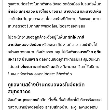
ดูแลงานก่อสร้างในทุกอำเภอ ตั้งแต่เขตตัวเมือง ไปจนถึงพื้นที่
ท่าเรือ นครหลวง บางไทร บางบาล บางปะอิน
และ
บางปะหัน
เรารับประกันคุณภาพงานโครงสร้างที่มีความแข็งแรงทนทาน
สามารถรองรับทุกสภาพแวดล้อมได้อย่างยอดเยี่ยม
ไม่ว่าหน้างานของลูกค้าจะตั้งอยู่ในพื้นที่
ผักไห่ ภาชี
ลาดบัวหลวง วังน้อย
หรือ
เสนา
ทีมงานก็สามารถเข้าถึงได้
อย่างสะดวกสบาย ทั้งยังครอบคลุมไปถึงอำเภอ
บางซ้าย อุทัย
มหาราช บ้านแพรก
ตลอดจนเขตอุตสาหกรรมและชุมชนหนา
แน่นอย่าง
โรจนะ
และทำเล
บ้านสร้าง
ก็สามารถเรียกใช้บริการ
รับเหมาก่อสร้างของเราได้อย่างไร้ข้อจำกัด
ดูแลงานสร้างบ้านครบวงจรในจังหวัด
สมุทรสาคร
จังหวัด
สมุทรสาคร
คืออีกหนึ่งพื้นที่หลักที่เราให้บริการรังสรรค์
ผลงานมาอย่างต่อเนื่อง เรารับสร้างบ้านและดูแลงานต่อเติม