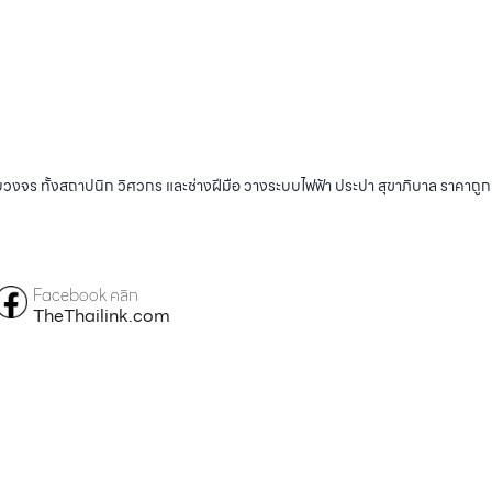
บวงจร ทั้งสถาปนิก วิศวกร และช่างฝีมือ วางระบบไฟฟ้า ประปา สุขาภิบาล ราคาถู
Facebook คลิก
TheThailink.com