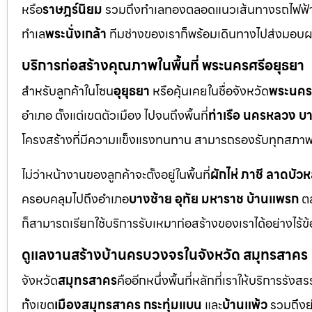
หรือ
ราษฎร์นิยม
รวมถึงทำเลทองตลอดแนวเส้นทางรถไฟฟ้
ทำเล
พระนั่งเกล้า
ทีมช่างของเราก็พร้อมเดินทางไปส่งมอบ
บริการก่อสร้างคุณภาพในพื้นที่ พระนครศรีอยุธยา
สำหรับลูกค้าในโซน
อุยุธยา
หรือคุ้นเคยในชื่อจังหวัด
พระนคร
อำเภอ ตั้งแต่เขตตัวเมือง ไปจนถึงพื้นที่
ท่าเรือ นครหลวง บ
โครงสร้างที่มีความแข็งแรงทนทาน สามารถรองรับทุกสภาพแ
ไม่ว่าหน้างานของลูกค้าจะตั้งอยู่ในพื้นที่
ผักไห่ ภาชี ลาดบัว
ครอบคลุมไปถึงอำเภอ
บางซ้าย อุทัย มหาราช บ้านแพรก
ตล
ก็สามารถเรียกใช้บริการรับเหมาก่อสร้างของเราได้อย่างไร้ข
ดูแลงานสร้างบ้านครบวงจรในจังหวัด สมุทรสาคร
จังหวัด
สมุทรสาคร
คืออีกหนึ่งพื้นที่หลักที่เราให้บริการร
ทั้งเขต
เมืองสมุทรสาคร กระทุ่มแบน
และ
บ้านแพ้ว
รวมถึงย