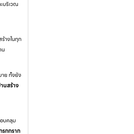
ะบริเวณ
สร้างในทุก
าน
าย ทั้งยัง
้านสร้าง
ครอบคลุม
โกรกกราก