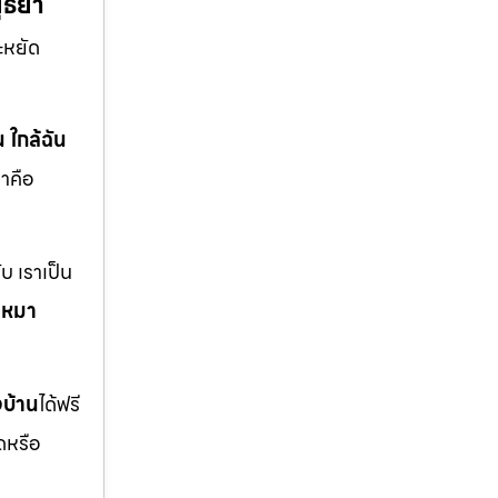
ยุธยา
ะหยัด
น ใกล้ฉัน
าคือ
บ เราเป็น
บเหมา
งบ้าน
ได้ฟรี
ดหรือ