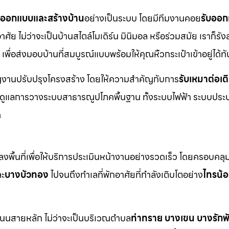
บออกแบบและสร้างบ้าน
อย่างเป็นระบบ โดยมีทีมงานคอย
รับออก
ย ไม่ว่าจะเป็นบ้านสไตล์โมเดิร์น มินิมอล หรือร่วมสมัย เราก็รังส
เพื่อส่งมอบบ้านที่สมบูรณ์แบบพร้อมให้คุณหิ้วกระเป๋าเข้าอยู่ได้ทั
าญงานปรับปรุงโครงสร้าง โดยให้ความสำคัญกับการ
รับเหมาต่อเต
มดูแลการวางระบบสาธารณูปโภคพื้นฐาน ทั้งระบบไฟฟ้า ระบบประ
ด
พื้นที่เพื่อให้บริการประเมินหน้างานอย่างรวดเร็ว โดยครอบคลุม
ะ
บางบัวทอง
ไปจนถึงทำเลที่พักอาศัยที่กำลังเติบโตอย่าง
ไทรน้
ะถนนสายหลัก ไม่ว่าจะเป็นบริเวณตำบล
ท่าทราย บางเขน บางรัก