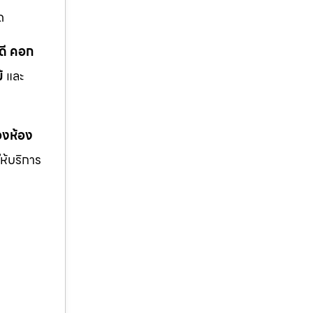
ด
ดี คอก
้
และ
งห้อง
ให้บริการ