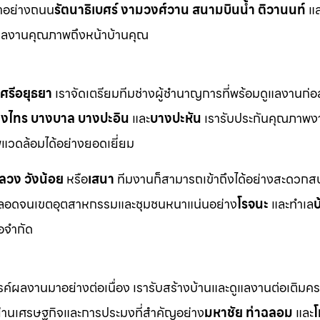
าอย่างถนน
รัตนาธิเบศร์ งามวงศ์วาน สนามบินน้ำ ติวานนท์
แล
ผลงานคุณภาพถึงหน้าบ้านคุณ
ศรีอยุธยา
เราจัดเตรียมทีมช่างผู้ชำนาญการที่พร้อมดูแลงานก่อ
างไทร บางบาล บางปะอิน
และ
บางปะหัน
เรารับประกันคุณภาพง
วดล้อมได้อย่างยอดเยี่ยม
หลวง วังน้อย
หรือ
เสนา
ทีมงานก็สามารถเข้าถึงได้อย่างสะดวกสบ
อดจนเขตอุตสาหกรรมและชุมชนหนาแน่นอย่าง
โรจนะ
และทำเล
บ
้อจำกัด
ังสรรค์ผลงานมาอย่างต่อเนื่อง เรารับสร้างบ้านและดูแลงานต่อเติม
่านเศรษฐกิจและการประมงที่สำคัญอย่าง
มหาชัย ท่าฉลอม
และ