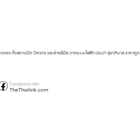
บวงจร ทั้งสถาปนิก วิศวกร และช่างฝีมือ วางระบบไฟฟ้า ประปา สุขาภิบาล ราคาถู
Facebook คลิก
TheThailink.com