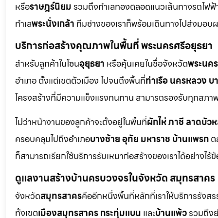
หรือ
ราษฎร์นิยม
รวมถึงทำเลทองตลอดแนวเส้นทางรถไฟฟ้
ทำเล
พระนั่งเกล้า
ทีมช่างของเราก็พร้อมเดินทางไปส่งมอบ
บริการก่อสร้างคุณภาพในพื้นที่ พระนครศรีอยุธยา
สำหรับลูกค้าในโซน
อุยุธยา
หรือคุ้นเคยในชื่อจังหวัด
พระนคร
อำเภอ ตั้งแต่เขตตัวเมือง ไปจนถึงพื้นที่
ท่าเรือ นครหลวง บ
โครงสร้างที่มีความแข็งแรงทนทาน สามารถรองรับทุกสภาพแ
ไม่ว่าหน้างานของลูกค้าจะตั้งอยู่ในพื้นที่
ผักไห่ ภาชี ลาดบัว
ครอบคลุมไปถึงอำเภอ
บางซ้าย อุทัย มหาราช บ้านแพรก
ตล
ก็สามารถเรียกใช้บริการรับเหมาก่อสร้างของเราได้อย่างไร้ข
ดูแลงานสร้างบ้านครบวงจรในจังหวัด สมุทรสาคร
จังหวัด
สมุทรสาคร
คืออีกหนึ่งพื้นที่หลักที่เราให้บริการร
ทั้งเขต
เมืองสมุทรสาคร กระทุ่มแบน
และ
บ้านแพ้ว
รวมถึงย