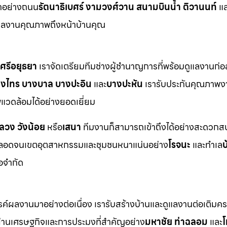
าอย่างถนน
รัตนาธิเบศร์ งามวงศ์วาน สนามบินน้ำ ติวานนท์
แล
ผลงานคุณภาพถึงหน้าบ้านคุณ
ศรีอยุธยา
เราจัดเตรียมทีมช่างผู้ชำนาญการที่พร้อมดูแลงานก่อ
างไทร บางบาล บางปะอิน
และ
บางปะหัน
เรารับประกันคุณภาพง
วดล้อมได้อย่างยอดเยี่ยม
หลวง วังน้อย
หรือ
เสนา
ทีมงานก็สามารถเข้าถึงได้อย่างสะดวกสบ
อดจนเขตอุตสาหกรรมและชุมชนหนาแน่นอย่าง
โรจนะ
และทำเล
บ
้อจำกัด
ังสรรค์ผลงานมาอย่างต่อเนื่อง เรารับสร้างบ้านและดูแลงานต่อเติม
่านเศรษฐกิจและการประมงที่สำคัญอย่าง
มหาชัย ท่าฉลอม
และ