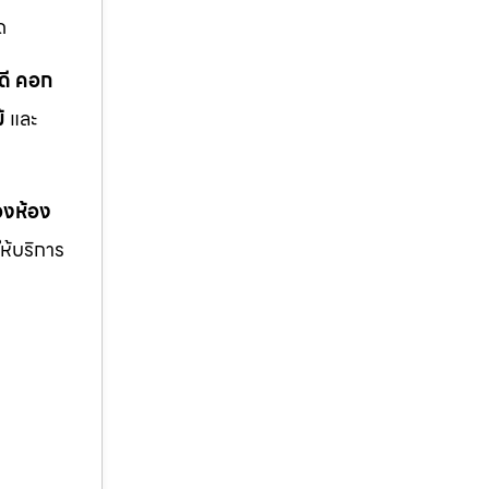
ด
ดี คอก
้
และ
งห้อง
ให้บริการ