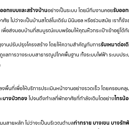
บออกแบบและสร้างบ้าน
อย่างเป็นระบบ โดยมีทีมงานคอย
รับออก
ย ไม่ว่าจะเป็นบ้านสไตล์โมเดิร์น มินิมอล หรือร่วมสมัย เราก็รังส
เพื่อส่งมอบบ้านที่สมบูรณ์แบบพร้อมให้คุณหิ้วกระเป๋าเข้าอยู่ได้ทั
าญงานปรับปรุงโครงสร้าง โดยให้ความสำคัญกับการ
รับเหมาต่อเต
มดูแลการวางระบบสาธารณูปโภคพื้นฐาน ทั้งระบบไฟฟ้า ระบบประ
ด
พื้นที่เพื่อให้บริการประเมินหน้างานอย่างรวดเร็ว โดยครอบคลุม
ะ
บางบัวทอง
ไปจนถึงทำเลที่พักอาศัยที่กำลังเติบโตอย่าง
ไทรน้
ะถนนสายหลัก ไม่ว่าจะเป็นบริเวณตำบล
ท่าทราย บางเขน บางรัก