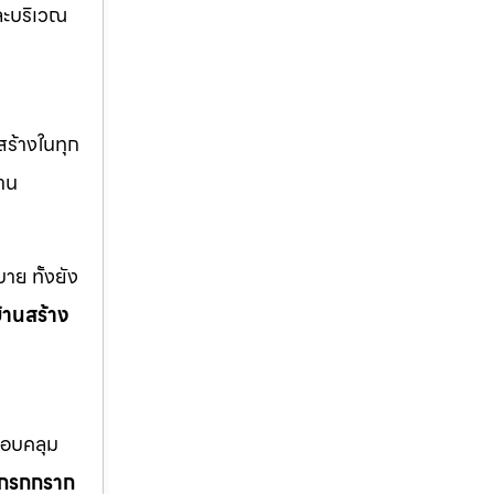
ะบริเวณ
สร้างในทุก
าน
าย ทั้งยัง
้านสร้าง
ครอบคลุม
โกรกกราก