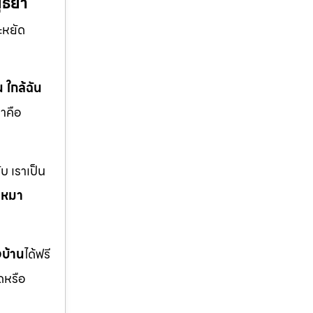
ยุธยา
ะหยัด
น ใกล้ฉัน
าคือ
บ เราเป็น
บเหมา
งบ้าน
ได้ฟรี
ดหรือ