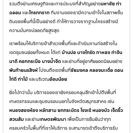
รวมถึงย่านเศรษฐกิจและการประมงที่สำคัญอย่าง
มหาชัย ท่า
ฉลอม
และ
โกรกกราก
ทีมงานของเรามีความเข้าใจในสภาพชั้น
ดินของพื้นที่นี้เป็นอย่างดี ทำให้การวางรากฐานโครงสร้างมี
ความมั่นคงปลอดภัยสูงสุด
เราพร้อมให้บริการเข้าสำรวจพื้นที่และดำเนินงานก่อสร้างใน
เขตชุมชนย่อยทั้งหมด ได้แก่
บ้านบ่อ บางโทรัด กาหลง ท่าจีน
นาดี คอกกระบือ บางน้ำจืด
และย่านที่อยู่อาศัยยอดนิยมอย่าง
พันท้ายนรสิงห์
ไปจนถึงเขตพื้นที่
ชัยมงคล คลองมะเดื่อ ดอน
ไก่ดี ท่าไม้
และบริเวณ
อ้อมน้อย
ยิ่งไปกว่านั้น บริการของเรายังครอบคลุมลึกเข้าไปถึงพื้นที่
เกษตรกรรมและชุมชนรอบนอกในจังหวัดสมุทรสาคร เช่น
หนองสองห้อง หลักสาม ยกกระบัตร โรงเข้ หนองบัว เจ็ดริ้ว
สวนส้ม
และย่าน
เกษตรพัฒนา
เพื่อเป็นการยืนยันว่าทุก
ครอบครัวในพื้นที่ที่เราให้บริการ จะสามารถเข้าถึงบริการรับ