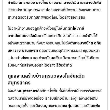
ท่าเรือ นครหลวง บางไทร บางบาล บางปะอิน
และ
บางปะหัน
เรารับประกันคุณภาพงานโครงสร้างที่มีความแข็งแรงทนทาน
สามารถรองรับทุกสภาพแวดล้อมได้อย่างยอดเยี่ยม
ไม่ว่าหน้างานของลูกค้าจะตั้งอยู่ในพื้นที่
ผักไห่ ภาชี
ลาดบัวหลวง วังน้อย
หรือ
เสนา
ทีมงานก็สามารถเข้าถึงได้
อย่างสะดวกสบาย ทั้งยังครอบคลุมไปถึงอำเภอ
บางซ้าย อุทัย
มหาราช บ้านแพรก
ตลอดจนเขตอุตสาหกรรมและชุมชนหนา
แน่นอย่าง
โรจนะ
และทำเล
บ้านสร้าง
ก็สามารถเรียกใช้บริการ
รับเหมาก่อสร้างของเราได้อย่างไร้ข้อจำกัด
ดูแลงานสร้างบ้านครบวงจรในจังหวัด
สมุทรสาคร
จังหวัด
สมุทรสาคร
คืออีกหนึ่งพื้นที่หลักที่เราให้บริการรังสรรค์
ผลงานมาอย่างต่อเนื่อง เรารับสร้างบ้านและดูแลงานต่อเติม
ครอบคลุมทั้งเขต
เมืองสมุทรสาคร กระทุ่มแบน
และ
บ้านแพ้ว