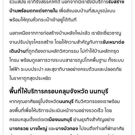
ร่วมสมัย เราก็รังสรรค์ให้ได้ นอกจากนี้เรายังมีบริการ
รับสร้าง
บ้านพร้อมตกแต่งภายใน
เพื่อส่งมอบบ้านที่สมบูรณ์แบบ
พร้อมให้คุณหิ้วกระเป๋าเข้าอยู่ได้ทันที
นอกเหนือจากการก่อสร้างบ้านหลังใหม่แล้ว เรายังเชี่ยวชาญ
งานปรับปรุงโครงสร้าง โดยให้ความสำคัญกับการ
รับเหมาต่อ
เติมบ้าน
ที่ถูกต้องตามหลักวิศวกรรม ไม่ทำให้บ้านหลักทรุด
โทรม พร้อมดูแลการวางระบบสาธารณูปโภคพื้นฐาน ทั้งระบบ
ไฟฟ้า ระบบประปา และสุขาภิบาลอย่างครบถ้วนและปลอดภัย
ในราคาถูกสุดประหยัด
พื้นที่ให้บริการครอบคลุมจังหวัด นนทบุรี
หากคุณอาศัยอยู่ในจังหวัด
นนทบุรี
ทีมวิศวกรของเราพร้อม
ลงพื้นที่เพื่อให้บริการประเมินหน้างานอย่างรวดเร็ว โดย
ครอบคลุมตั้งแต่เขต
เมืองนนทบุรี
ย่านธุรกิจสำคัญอย่าง
บางกรวย บางใหญ่
และ
บางบัวทอง
ไปจนถึงทำเลที่พักอาศัย