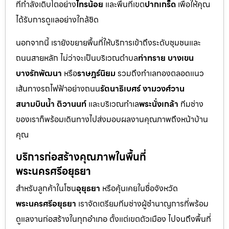
ที่กำลังเติบโตอย่าง
ไทรน้อย
และพื้นที่เขต
ปากเกร็ด
เพื่อให้คุณ
ได้รับการดูแลอย่างใกล้ชิด
นอกจากนี้ เรายังขยายพื้นที่ให้บริการเข้าถึงระดับชุมชนและ
ถนนสายหลัก ไม่ว่าจะเป็นบริเวณตำบล
ท่าทราย บางเขน
บางรักพัฒนา
หรือ
ราษฎร์นิยม
รวมถึงทำเลทองตลอดแนว
เส้นทางรถไฟฟ้าอย่างถนน
รัตนาธิเบศร์ งามวงศ์วาน
สนามบินน้ำ ติวานนท์
และบริเวณทำเล
พระนั่งเกล้า
ทีมช่าง
ของเราก็พร้อมเดินทางไปส่งมอบผลงานคุณภาพถึงหน้าบ้าน
คุณ
บริการก่อสร้างคุณภาพในพื้นที่
พระนครศรีอยุธยา
สำหรับลูกค้าในโซน
อุยุธยา
หรือคุ้นเคยในชื่อจังหวัด
พระนครศรีอยุธยา
เราจัดเตรียมทีมช่างผู้ชำนาญการที่พร้อม
ดูแลงานก่อสร้างในทุกอำเภอ ตั้งแต่เขตตัวเมือง ไปจนถึงพื้นที่