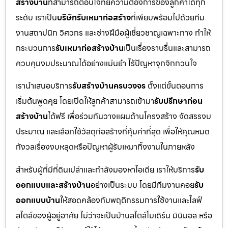
สร้างบ้าน
ที่สามารถตอบโจทย์ความต้องการของลูกค้าได้ทุก
ระดับ เราเป็น
บริษัทรับเหมาก่อสร้าง
ที่เพียบพร้อมไปด้วยทีม
งานสถาปนิก วิศวกร และช่างฝีมือผู้เชี่ยวชาญเฉพาะทาง ทำให้
กระบวนการ
รับเหมาก่อสร้างบ้าน
เป็นเรื่องราบรื่นและสามารถ
ควบคุมงบประมาณได้อย่างแม่นยำ ไร้ปัญหาจุกจิกกวนใจ
เรานำเสนอบริการ
รับสร้างบ้านครบวงจร
ตั้งแต่ขั้นตอนการ
เริ่มต้นพูดคุย โดยเปิดให้ลูกค้าสามารถเข้ามา
รับปรึกษาก่อน
สร้างบ้าน
ได้ฟรี เพื่อร่วมกันวางแผนด้านโครงสร้าง จัดสรรงบ
ประมาณ และเลือกใช้วัสดุก่อสร้างที่คุ้มค่าที่สุด เพื่อให้คุณหมด
กังวลเรื่องงบหลุดหรือปัญหาผู้รับเหมาทิ้งงานในภายหลัง
สำหรับผู้ที่มีที่ดินเปล่าและกำลังมองหาไอเดีย เราให้บริการ
รับ
ออกแบบและสร้างบ้าน
อย่างเป็นระบบ โดยมีทีมงานคอย
รับ
ออกแบบบ้าน
ให้สอดคล้องกับพฤติกรรมการใช้งานและไลฟ์
สไตล์ของผู้อยู่อาศัย ไม่ว่าจะเป็นบ้านสไตล์โมเดิร์น มินิมอล หรือ