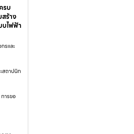
บครบ
บสร้าง
ะบบไฟฟ้า
ศวกรและ
ละสถาปนิก
บ การขอ