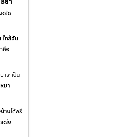
ยุธยา
ะหยัด
น ใกล้ฉัน
าคือ
บ เราเป็น
บเหมา
งบ้าน
ได้ฟรี
ดหรือ