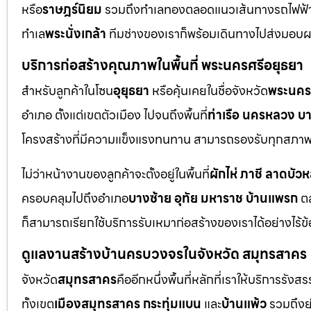
หรือ
ราษฎร์นิยม
รวมถึงทำเลทองตลอดแนวเส้นทางรถไฟฟ้
ทำเล
พระนั่งเกล้า
ทีมช่างของเราก็พร้อมเดินทางไปส่งมอบ
บริการก่อสร้างคุณภาพในพื้นที่ พระนครศรีอยุธยา
สำหรับลูกค้าในโซน
อุยุธยา
หรือคุ้นเคยในชื่อจังหวัด
พระนคร
อำเภอ ตั้งแต่เขตตัวเมือง ไปจนถึงพื้นที่
ท่าเรือ นครหลวง บ
โครงสร้างที่มีความแข็งแรงทนทาน สามารถรองรับทุกสภาพแ
ไม่ว่าหน้างานของลูกค้าจะตั้งอยู่ในพื้นที่
ผักไห่ ภาชี ลาดบัว
ครอบคลุมไปถึงอำเภอ
บางซ้าย อุทัย มหาราช บ้านแพรก
ตล
ก็สามารถเรียกใช้บริการรับเหมาก่อสร้างของเราได้อย่างไร้ข
ดูแลงานสร้างบ้านครบวงจรในจังหวัด สมุทรสาคร
จังหวัด
สมุทรสาคร
คืออีกหนึ่งพื้นที่หลักที่เราให้บริการร
ทั้งเขต
เมืองสมุทรสาคร กระทุ่มแบน
และ
บ้านแพ้ว
รวมถึงย