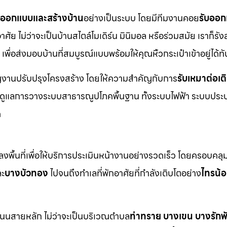
บออกแบบและสร้างบ้าน
อย่างเป็นระบบ โดยมีทีมงานคอย
รับออก
ย ไม่ว่าจะเป็นบ้านสไตล์โมเดิร์น มินิมอล หรือร่วมสมัย เราก็รังส
เพื่อส่งมอบบ้านที่สมบูรณ์แบบพร้อมให้คุณหิ้วกระเป๋าเข้าอยู่ได้ทั
าญงานปรับปรุงโครงสร้าง โดยให้ความสำคัญกับการ
รับเหมาต่อเต
มดูแลการวางระบบสาธารณูปโภคพื้นฐาน ทั้งระบบไฟฟ้า ระบบประ
ด
พื้นที่เพื่อให้บริการประเมินหน้างานอย่างรวดเร็ว โดยครอบคลุม
ะ
บางบัวทอง
ไปจนถึงทำเลที่พักอาศัยที่กำลังเติบโตอย่าง
ไทรน้
ะถนนสายหลัก ไม่ว่าจะเป็นบริเวณตำบล
ท่าทราย บางเขน บางรัก