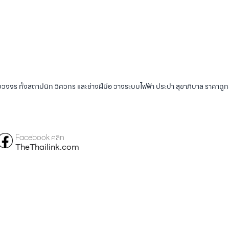
บวงจร ทั้งสถาปนิก วิศวกร และช่างฝีมือ วางระบบไฟฟ้า ประปา สุขาภิบาล ราคาถู
Facebook คลิก
TheThailink.com