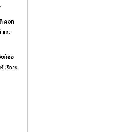
ด
ดี คอก
้
และ
งห้อง
ให้บริการ