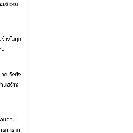
ะบริเวณ
สร้างในทุก
าน
าย ทั้งยัง
้านสร้าง
ครอบคลุม
โกรกกราก