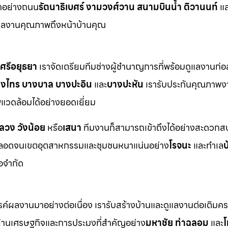
าอย่างถนน
รัตนาธิเบศร์ งามวงศ์วาน สนามบินน้ำ ติวานนท์
แล
ผลงานคุณภาพถึงหน้าบ้านคุณ
ศรีอยุธยา
เราจัดเตรียมทีมช่างผู้ชำนาญการที่พร้อมดูแลงานก่อ
างไทร บางบาล บางปะอิน
และ
บางปะหัน
เรารับประกันคุณภาพง
วดล้อมได้อย่างยอดเยี่ยม
หลวง วังน้อย
หรือ
เสนา
ทีมงานก็สามารถเข้าถึงได้อย่างสะดวกสบ
อดจนเขตอุตสาหกรรมและชุมชนหนาแน่นอย่าง
โรจนะ
และทำเล
บ
้อจำกัด
ังสรรค์ผลงานมาอย่างต่อเนื่อง เรารับสร้างบ้านและดูแลงานต่อเติม
่านเศรษฐกิจและการประมงที่สำคัญอย่าง
มหาชัย ท่าฉลอม
และ