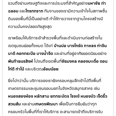
รวมถึงย่านเศรษฐกิจและการประมงที่สำคัญอย่าง
มหาชัย ท่า
ฉลอม
และ
โกรกกราก
ทีมงานของเรามีความเข้าใจในสภาพชั้น
ดินของพื้นที่นี้เป็นอย่างดี ทำให้การวางรากฐานโครงสร้างมี
ความมั่นคงปลอดภัยสูงสุด
เราพร้อมให้บริการเข้าสำรวจพื้นที่และดำเนินงานก่อสร้างใน
เขตชุมชนย่อยทั้งหมด ได้แก่
บ้านบ่อ บางโทรัด กาหลง ท่าจีน
นาดี คอกกระบือ บางน้ำจืด
และย่านที่อยู่อาศัยยอดนิยมอย่าง
พันท้ายนรสิงห์
ไปจนถึงเขตพื้นที่
ชัยมงคล คลองมะเดื่อ ดอน
ไก่ดี ท่าไม้
และบริเวณ
อ้อมน้อย
ยิ่งไปกว่านั้น บริการของเรายังครอบคลุมลึกเข้าไปถึงพื้นที่
เกษตรกรรมและชุมชนรอบนอกในจังหวัดสมุทรสาคร เช่น
หนองสองห้อง หลักสาม ยกกระบัตร โรงเข้ หนองบัว เจ็ดริ้ว
สวนส้ม
และย่าน
เกษตรพัฒนา
เพื่อเป็นการยืนยันว่าทุก
ครอบครัวในพื้นที่ที่เราให้บริการ จะสามารถเข้าถึงบริการรับ