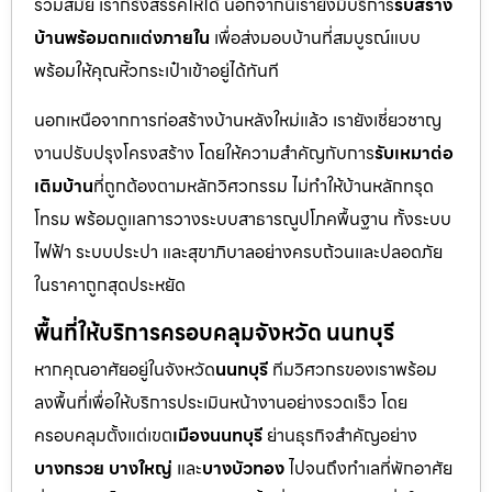
ร่วมสมัย เราก็รังสรรค์ให้ได้ นอกจากนี้เรายังมีบริการ
รับสร้าง
บ้านพร้อมตกแต่งภายใน
เพื่อส่งมอบบ้านที่สมบูรณ์แบบ
พร้อมให้คุณหิ้วกระเป๋าเข้าอยู่ได้ทันที
นอกเหนือจากการก่อสร้างบ้านหลังใหม่แล้ว เรายังเชี่ยวชาญ
งานปรับปรุงโครงสร้าง โดยให้ความสำคัญกับการ
รับเหมาต่อ
เติมบ้าน
ที่ถูกต้องตามหลักวิศวกรรม ไม่ทำให้บ้านหลักทรุด
โทรม พร้อมดูแลการวางระบบสาธารณูปโภคพื้นฐาน ทั้งระบบ
ไฟฟ้า ระบบประปา และสุขาภิบาลอย่างครบถ้วนและปลอดภัย
ในราคาถูกสุดประหยัด
พื้นที่ให้บริการครอบคลุมจังหวัด นนทบุรี
หากคุณอาศัยอยู่ในจังหวัด
นนทบุรี
ทีมวิศวกรของเราพร้อม
ลงพื้นที่เพื่อให้บริการประเมินหน้างานอย่างรวดเร็ว โดย
ครอบคลุมตั้งแต่เขต
เมืองนนทบุรี
ย่านธุรกิจสำคัญอย่าง
บางกรวย บางใหญ่
และ
บางบัวทอง
ไปจนถึงทำเลที่พักอาศัย