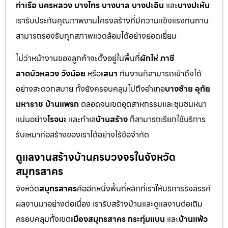
ท่าเรือ นครหลวง บางไทร บางบาล บางปะอิน
และ
บางปะหัน
เรารับประกันคุณภาพงานโครงสร้างที่มีความแข็งแรงทนทาน
สามารถรองรับทุกสภาพแวดล้อมได้อย่างยอดเยี่ยม
ไม่ว่าหน้างานของลูกค้าจะตั้งอยู่ในพื้นที่
ผักไห่ ภาชี
ลาดบัวหลวง วังน้อย
หรือ
เสนา
ทีมงานก็สามารถเข้าถึงได้
อย่างสะดวกสบาย ทั้งยังครอบคลุมไปถึงอำเภอ
บางซ้าย อุทัย
มหาราช บ้านแพรก
ตลอดจนเขตอุตสาหกรรมและชุมชนหนา
แน่นอย่าง
โรจนะ
และทำเล
บ้านสร้าง
ก็สามารถเรียกใช้บริการ
รับเหมาก่อสร้างของเราได้อย่างไร้ข้อจำกัด
ดูแลงานสร้างบ้านครบวงจรในจังหวัด
สมุทรสาคร
จังหวัด
สมุทรสาคร
คืออีกหนึ่งพื้นที่หลักที่เราให้บริการรังสรรค์
ผลงานมาอย่างต่อเนื่อง เรารับสร้างบ้านและดูแลงานต่อเติม
ครอบคลุมทั้งเขต
เมืองสมุทรสาคร กระทุ่มแบน
และ
บ้านแพ้ว