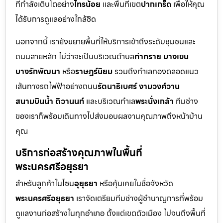
ที่กำลังเติบโตอย่าง
ไทรน้อย
และพื้นที่เขต
ปากเกร็ด
เพื่อให้คุณ
ได้รับการดูแลอย่างใกล้ชิด
นอกจากนี้ เรายังขยายพื้นที่ให้บริการเข้าถึงระดับชุมชนและ
ถนนสายหลัก ไม่ว่าจะเป็นบริเวณตำบล
ท่าทราย บางเขน
บางรักพัฒนา
หรือ
ราษฎร์นิยม
รวมถึงทำเลทองตลอดแนว
เส้นทางรถไฟฟ้าอย่างถนน
รัตนาธิเบศร์ งามวงศ์วาน
สนามบินน้ำ ติวานนท์
และบริเวณทำเล
พระนั่งเกล้า
ทีมช่าง
ของเราก็พร้อมเดินทางไปส่งมอบผลงานคุณภาพถึงหน้าบ้าน
คุณ
บริการก่อสร้างคุณภาพในพื้นที่
พระนครศรีอยุธยา
สำหรับลูกค้าในโซน
อุยุธยา
หรือคุ้นเคยในชื่อจังหวัด
พระนครศรีอยุธยา
เราจัดเตรียมทีมช่างผู้ชำนาญการที่พร้อม
ดูแลงานก่อสร้างในทุกอำเภอ ตั้งแต่เขตตัวเมือง ไปจนถึงพื้นที่