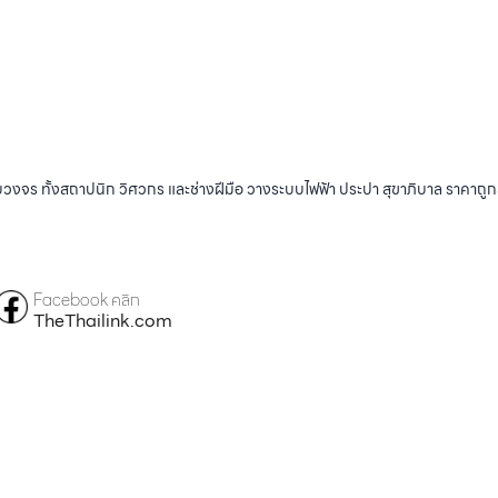
บวงจร ทั้งสถาปนิก วิศวกร และช่างฝีมือ วางระบบไฟฟ้า ประปา สุขาภิบาล ราคาถู
Facebook คลิก
TheThailink.com