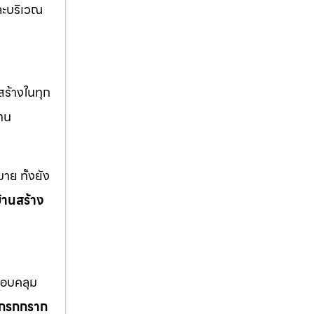
ะบริเวณ
สร้างในทุก
าน
าย ทั้งยัง
้านสร้าง
ครอบคลุม
โกรกกราก