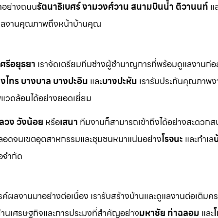
าอย่างถนน
รัตนาธิเบศร์ งามวงศ์วาน สนามบินน้ำ ติวานนท์
แล
ผลงานคุณภาพถึงหน้าบ้านคุณ
ศรีอยุธยา
เราจัดเตรียมทีมช่างผู้ชำนาญการที่พร้อมดูแลงานก่อ
างไทร บางบาล บางปะอิน
และ
บางปะหัน
เรารับประกันคุณภาพง
วดล้อมได้อย่างยอดเยี่ยม
หลวง วังน้อย
หรือ
เสนา
ทีมงานก็สามารถเข้าถึงได้อย่างสะดวกสบ
อดจนเขตอุตสาหกรรมและชุมชนหนาแน่นอย่าง
โรจนะ
และทำเล
บ
้อจำกัด
ังสรรค์ผลงานมาอย่างต่อเนื่อง เรารับสร้างบ้านและดูแลงานต่อเติม
่านเศรษฐกิจและการประมงที่สำคัญอย่าง
มหาชัย ท่าฉลอม
และ