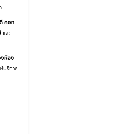
ด
ดี คอก
้
และ
งห้อง
ให้บริการ