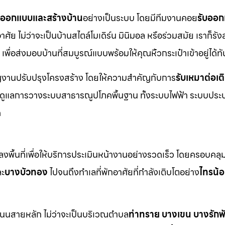
บออกแบบและสร้างบ้าน
อย่างเป็นระบบ โดยมีทีมงานคอย
รับออก
ย ไม่ว่าจะเป็นบ้านสไตล์โมเดิร์น มินิมอล หรือร่วมสมัย เราก็รังส
เพื่อส่งมอบบ้านที่สมบูรณ์แบบพร้อมให้คุณหิ้วกระเป๋าเข้าอยู่ได้ทั
าญงานปรับปรุงโครงสร้าง โดยให้ความสำคัญกับการ
รับเหมาต่อเต
มดูแลการวางระบบสาธารณูปโภคพื้นฐาน ทั้งระบบไฟฟ้า ระบบประ
ด
พื้นที่เพื่อให้บริการประเมินหน้างานอย่างรวดเร็ว โดยครอบคลุม
ะ
บางบัวทอง
ไปจนถึงทำเลที่พักอาศัยที่กำลังเติบโตอย่าง
ไทรน้
ะถนนสายหลัก ไม่ว่าจะเป็นบริเวณตำบล
ท่าทราย บางเขน บางรัก