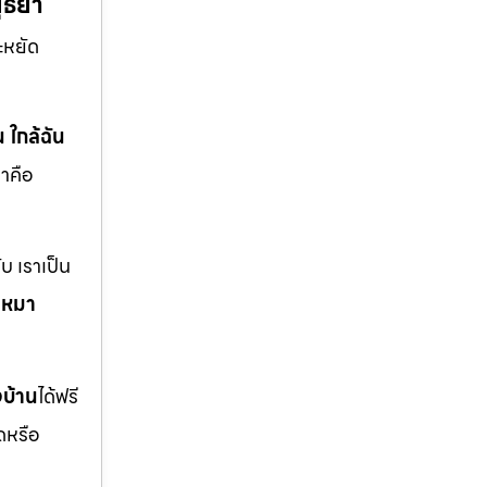
ยุธยา
ะหยัด
น ใกล้ฉัน
าคือ
บ เราเป็น
บเหมา
งบ้าน
ได้ฟรี
ดหรือ