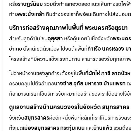
หรือ
ราษฎร์นิยม
รวมถึงทำเลทองตลอดแนวเส้นทางรถไฟฟ้
ทำเล
พระนั่งเกล้า
ทีมช่างของเราก็พร้อมเดินทางไปส่งมอบ
บริการก่อสร้างคุณภาพในพื้นที่ พระนครศรีอยุธยา
สำหรับลูกค้าในโซน
อุยุธยา
หรือคุ้นเคยในชื่อจังหวัด
พระนคร
อำเภอ ตั้งแต่เขตตัวเมือง ไปจนถึงพื้นที่
ท่าเรือ นครหลวง บ
โครงสร้างที่มีความแข็งแรงทนทาน สามารถรองรับทุกสภาพแ
ไม่ว่าหน้างานของลูกค้าจะตั้งอยู่ในพื้นที่
ผักไห่ ภาชี ลาดบัว
ครอบคลุมไปถึงอำเภอ
บางซ้าย อุทัย มหาราช บ้านแพรก
ตล
ก็สามารถเรียกใช้บริการรับเหมาก่อสร้างของเราได้อย่างไร้ข
ดูแลงานสร้างบ้านครบวงจรในจังหวัด สมุทรสาคร
จังหวัด
สมุทรสาคร
คืออีกหนึ่งพื้นที่หลักที่เราให้บริการร
ทั้งเขต
เมืองสมุทรสาคร กระทุ่มแบน
และ
บ้านแพ้ว
รวมถึงย