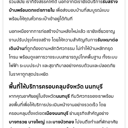
ร่วมสมัย เราก็รังสรรค์ให้ได้ นอกจากนี้เรายังมีบริการ
รับสร้าง
บ้านพร้อมตกแต่งภายใน
เพื่อส่งมอบบ้านที่สมบูรณ์แบบ
พร้อมให้คุณหิ้วกระเป๋าเข้าอยู่ได้ทันที
นอกเหนือจากการก่อสร้างบ้านหลังใหม่แล้ว เรายังเชี่ยวชาญ
งานปรับปรุงโครงสร้าง โดยให้ความสำคัญกับการ
รับเหมาต่อ
เติมบ้าน
ที่ถูกต้องตามหลักวิศวกรรม ไม่ทำให้บ้านหลักทรุด
โทรม พร้อมดูแลการวางระบบสาธารณูปโภคพื้นฐาน ทั้งระบบ
ไฟฟ้า ระบบประปา และสุขาภิบาลอย่างครบถ้วนและปลอดภัย
ในราคาถูกสุดประหยัด
พื้นที่ให้บริการครอบคลุมจังหวัด นนทบุรี
หากคุณอาศัยอยู่ในจังหวัด
นนทบุรี
ทีมวิศวกรของเราพร้อม
ลงพื้นที่เพื่อให้บริการประเมินหน้างานอย่างรวดเร็ว โดย
ครอบคลุมตั้งแต่เขต
เมืองนนทบุรี
ย่านธุรกิจสำคัญอย่าง
บางกรวย บางใหญ่
และ
บางบัวทอง
ไปจนถึงทำเลที่พักอาศัย