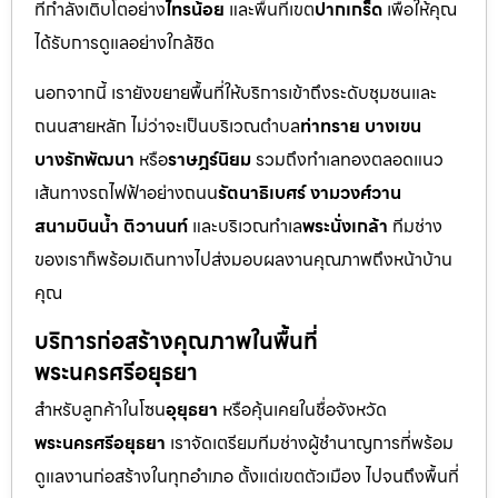
ที่กำลังเติบโตอย่าง
ไทรน้อย
และพื้นที่เขต
ปากเกร็ด
เพื่อให้คุณ
ได้รับการดูแลอย่างใกล้ชิด
นอกจากนี้ เรายังขยายพื้นที่ให้บริการเข้าถึงระดับชุมชนและ
ถนนสายหลัก ไม่ว่าจะเป็นบริเวณตำบล
ท่าทราย บางเขน
บางรักพัฒนา
หรือ
ราษฎร์นิยม
รวมถึงทำเลทองตลอดแนว
เส้นทางรถไฟฟ้าอย่างถนน
รัตนาธิเบศร์ งามวงศ์วาน
สนามบินน้ำ ติวานนท์
และบริเวณทำเล
พระนั่งเกล้า
ทีมช่าง
ของเราก็พร้อมเดินทางไปส่งมอบผลงานคุณภาพถึงหน้าบ้าน
คุณ
บริการก่อสร้างคุณภาพในพื้นที่
พระนครศรีอยุธยา
สำหรับลูกค้าในโซน
อุยุธยา
หรือคุ้นเคยในชื่อจังหวัด
พระนครศรีอยุธยา
เราจัดเตรียมทีมช่างผู้ชำนาญการที่พร้อม
ดูแลงานก่อสร้างในทุกอำเภอ ตั้งแต่เขตตัวเมือง ไปจนถึงพื้นที่