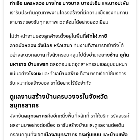
ท่าเรือ นครหลวง บางไทร บางบาล บางปะอิน
และ
บางปะหัน
เรารับประกันคุณภาพงานโครงสร้างที่มีความแข็งแรงทนทาน
สามารถรองรับทุกสภาพแวดล้อมได้อย่างยอดเยี่ยม
ไม่ว่าหน้างานของลูกค้าจะตั้งอยู่ในพื้นที่
ผักไห่ ภาชี
ลาดบัวหลวง วังน้อย
หรือ
เสนา
ทีมงานก็สามารถเข้าถึงได้
อย่างสะดวกสบาย ทั้งยังครอบคลุมไปถึงอำเภอ
บางซ้าย อุทัย
มหาราช บ้านแพรก
ตลอดจนเขตอุตสาหกรรมและชุมชนหนา
แน่นอย่าง
โรจนะ
และทำเล
บ้านสร้าง
ก็สามารถเรียกใช้บริการ
รับเหมาก่อสร้างของเราได้อย่างไร้ข้อจำกัด
ดูแลงานสร้างบ้านครบวงจรในจังหวัด
สมุทรสาคร
จังหวัด
สมุทรสาคร
คืออีกหนึ่งพื้นที่หลักที่เราให้บริการรังสรรค์
ผลงานมาอย่างต่อเนื่อง เรารับสร้างบ้านและดูแลงานต่อเติม
ครอบคลุมทั้งเขต
เมืองสมุทรสาคร กระทุ่มแบน
และ
บ้านแพ้ว