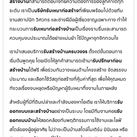
สร้างบ้าน
ที่สามารถตอบโจทย์ความต้องการของลูกค้าได้ทุก
ระดับ เราเป็น
บริษัทรับเหมาก่อสร้าง
ที่เพียบพร้อมไปด้วยทีม
งานสถาปนิก วิศวกร และช่างฝีมือผู้เชี่ยวชาญเฉพาะทาง ทำให้
กระบวนการ
รับเหมาก่อสร้างบ้าน
เป็นเรื่องราบรื่นและสามารถ
ควบคุมงบประมาณได้อย่างแม่นยำ ไร้ปัญหาจุกจิกกวนใจ
เรานำเสนอบริการ
รับสร้างบ้านครบวงจร
ตั้งแต่ขั้นตอนการ
เริ่มต้นพูดคุย โดยเปิดให้ลูกค้าสามารถเข้ามา
รับปรึกษาก่อน
สร้างบ้าน
ได้ฟรี เพื่อร่วมกันวางแผนด้านโครงสร้าง จัดสรรงบ
ประมาณ และเลือกใช้วัสดุก่อสร้างที่คุ้มค่าที่สุด เพื่อให้คุณหมด
กังวลเรื่องงบหลุดหรือปัญหาผู้รับเหมาทิ้งงานในภายหลัง
สำหรับผู้ที่มีที่ดินเปล่าและกำลังมองหาไอเดีย เราให้บริการ
รับ
ออกแบบและสร้างบ้าน
อย่างเป็นระบบ โดยมีทีมงานคอย
รับ
ออกแบบบ้าน
ให้สอดคล้องกับพฤติกรรมการใช้งานและไลฟ์
สไตล์ของผู้อยู่อาศัย ไม่ว่าจะเป็นบ้านสไตล์โมเดิร์น มินิมอล หรือ