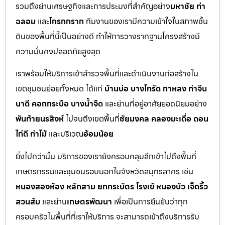
รวมถึงย่านเศรษฐกิจและการประมงที่สำคัญอย่าง
มหาชัย ท่า
ฉลอม
และ
โกรกกราก
ทีมงานของเรามีความเข้าใจในสภาพชั้น
ดินของพื้นที่นี้เป็นอย่างดี ทำให้การวางรากฐานโครงสร้างมี
ความมั่นคงปลอดภัยสูงสุด
เราพร้อมให้บริการเข้าสำรวจพื้นที่และดำเนินงานก่อสร้างใน
เขตชุมชนย่อยทั้งหมด ได้แก่
บ้านบ่อ บางโทรัด กาหลง ท่าจีน
นาดี คอกกระบือ บางน้ำจืด
และย่านที่อยู่อาศัยยอดนิยมอย่าง
พันท้ายนรสิงห์
ไปจนถึงเขตพื้นที่
ชัยมงคล คลองมะเดื่อ ดอน
ไก่ดี ท่าไม้
และบริเวณ
อ้อมน้อย
ยิ่งไปกว่านั้น บริการของเรายังครอบคลุมลึกเข้าไปถึงพื้นที่
เกษตรกรรมและชุมชนรอบนอกในจังหวัดสมุทรสาคร เช่น
หนองสองห้อง หลักสาม ยกกระบัตร โรงเข้ หนองบัว เจ็ดริ้ว
สวนส้ม
และย่าน
เกษตรพัฒนา
เพื่อเป็นการยืนยันว่าทุก
ครอบครัวในพื้นที่ที่เราให้บริการ จะสามารถเข้าถึงบริการรับ