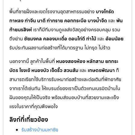
พื้นที่ชายฝั่งและเขตโรงงานอุตสาหกรรมอย่าง
บางโทรัด
กาหลง
ท่าจีน
นาดี
ท่าทราย
คอกกระบือ
บางน้ำจืด
และ
พัน
ท้ายนรสิงห์
เราก็มีทีมงานดูแลส่งวัสดุอย่างครอบคลุม รวม
ถึงย่าน
ชัยมงคล
คลองมะเดื่อ
ดอนไก่ดี
ท่าไม้
และ
อ้อมน้อย
รับประกันผลงานก่อสร้างที่ได้มาตรฐาน ไม่ทรุด ไม่ร้าว
นอกจากนี้ ลูกค้าในพื้นที่
หนองสองห้อง
หลักสาม
ยกกระ
บัตร
โรงเข้
หนองบัว
เจ็ดริ้ว
สวนส้ม
และ
เกษตรพัฒนา
ก็
สามารถเรียกใช้บริการรับเหมาก่อสร้างและต่อเติมที่พักอาศัย
จากเราได้เช่นกัน ให้แบรนด์ของเราเป็นตัวแทนเนรมิตบ้านใน
ฝันของคุณให้เป็นจริง พร้อมส่งมอบบ้านที่สวยงามและแข็ง
แรงในราคาที่คุณพึงพอใจ
ลิงก์ที่เกี่ยวข้อง
รับสร้างบ้านมหาชัย