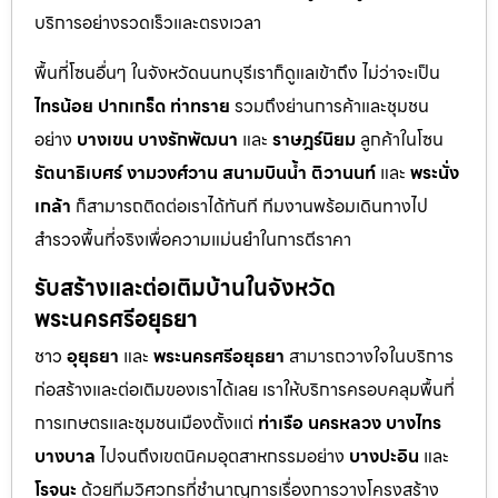
บริการอย่างรวดเร็วและตรงเวลา
พื้นที่โซนอื่นๆ ในจังหวัดนนทบุรีเราก็ดูแลเข้าถึง ไม่ว่าจะเป็น
ไทรน้อย
ปากเกร็ด
ท่าทราย
รวมถึงย่านการค้าและชุมชน
อย่าง
บางเขน
บางรักพัฒนา
และ
ราษฎร์นิยม
ลูกค้าในโซน
รัตนาธิเบศร์
งามวงศ์วาน
สนามบินน้ำ
ติวานนท์
และ
พระนั่ง
เกล้า
ก็สามารถติดต่อเราได้ทันที ทีมงานพร้อมเดินทางไป
สำรวจพื้นที่จริงเพื่อความแม่นยำในการตีราคา
รับสร้างและต่อเติมบ้านในจังหวัด
พระนครศรีอยุธยา
ชาว
อุยุธยา
และ
พระนครศรีอยุธยา
สามารถวางใจในบริการ
ก่อสร้างและต่อเติมของเราได้เลย เราให้บริการครอบคลุมพื้นที่
การเกษตรและชุมชนเมืองตั้งแต่
ท่าเรือ
นครหลวง
บางไทร
บางบาล
ไปจนถึงเขตนิคมอุตสาหกรรมอย่าง
บางปะอิน
และ
โรจนะ
ด้วยทีมวิศวกรที่ชำนาญการเรื่องการวางโครงสร้าง