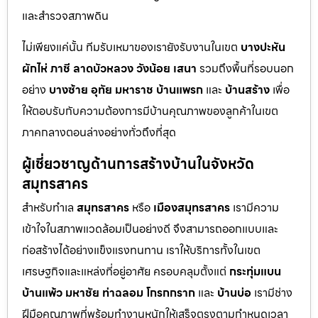
และสำรวจสภาพดิน
ไม่เพียงแค่นั้น ทีมรับเหมาของเรายังรับงานในเขต
บางปะหัน
ผักไห่
ภาชี
ลาดบัวหลวง
วังน้อย
เสนา
รวมถึงพื้นที่รอบนอก
อย่าง
บางซ้าย
อุทัย
มหาราช
บ้านแพรก
และ
บ้านสร้าง
เพื่อ
ให้ตอบรับกับความต้องการมีบ้านคุณภาพของลูกค้าในเขต
ภาคกลางตอนล่างอย่างทั่วถึงที่สุด
ผู้เชี่ยวชาญด้านการสร้างบ้านในจังหวัด
สมุทรสาคร
สำหรับทำเล
สมุทรสาคร
หรือ
เมืองสมุทรสาคร
เรามีความ
เข้าใจในสภาพแวดล้อมเป็นอย่างดี จึงสามารถออกแบบและ
ก่อสร้างได้อย่างแข็งแรงทนทาน เราให้บริการทั้งในเขต
เศรษฐกิจและแหล่งที่อยู่อาศัย ครอบคลุมตั้งแต่
กระทุ่มแบน
บ้านแพ้ว
มหาชัย
ท่าฉลอม
โกรกกราก
และ
บ้านบ่อ
เรามีช่าง
ฝีมือคุณภาพที่พร้อมทำงานหนักให้เสร็จตรงตามกำหนดเวลา