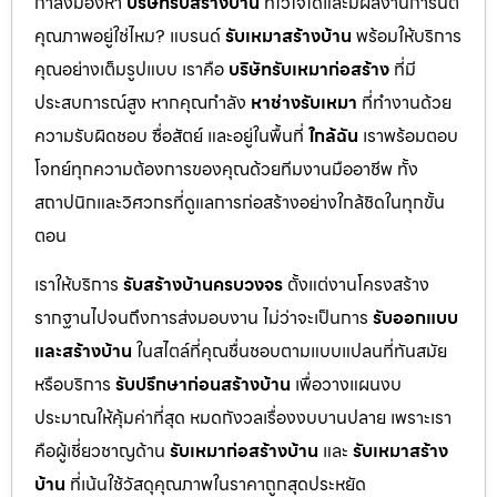
กำลังมองหา
บริษัทรับสร้างบ้าน
ที่ไว้ใจได้และมีผลงานการันตี
คุณภาพอยู่ใช่ไหม? แบรนด์
รับเหมาสร้างบ้าน
พร้อมให้บริการ
คุณอย่างเต็มรูปแบบ เราคือ
บริษัทรับเหมาก่อสร้าง
ที่มี
ประสบการณ์สูง หากคุณกำลัง
หาช่างรับเหมา
ที่ทำงานด้วย
ความรับผิดชอบ ซื่อสัตย์ และอยู่ในพื้นที่
ใกล้ฉัน
เราพร้อมตอบ
โจทย์ทุกความต้องการของคุณด้วยทีมงานมืออาชีพ ทั้ง
สถาปนิกและวิศวกรที่ดูแลการก่อสร้างอย่างใกล้ชิดในทุกขั้น
ตอน
เราให้บริการ
รับสร้างบ้านครบวงจร
ตั้งแต่งานโครงสร้าง
รากฐานไปจนถึงการส่งมอบงาน ไม่ว่าจะเป็นการ
รับออกแบบ
และสร้างบ้าน
ในสไตล์ที่คุณชื่นชอบตามแบบแปลนที่ทันสมัย
หรือบริการ
รับปรึกษาก่อนสร้างบ้าน
เพื่อวางแผนงบ
ประมาณให้คุ้มค่าที่สุด หมดกังวลเรื่องงบบานปลาย เพราะเรา
คือผู้เชี่ยวชาญด้าน
รับเหมาก่อสร้างบ้าน
และ
รับเหมาสร้าง
บ้าน
ที่เน้นใช้วัสดุคุณภาพในราคาถูกสุดประหยัด