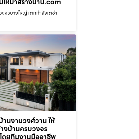
่ รับเหมาสร้างบ้าน.com
บวงจรบางใหญ่ หากกำลังหาช่า
้านงามวงศ์วาน ให้
ร้างบ้านครบวงจร
โดยทีมงานมืออาชีพ