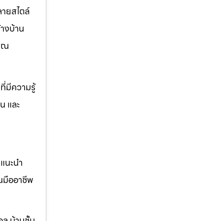
ลายสไตล์
างบ้าน
มาณ
่มีความรู้
าน และ
คำแนะนำ
นมืออาชีพ
ล บ้านชั้น