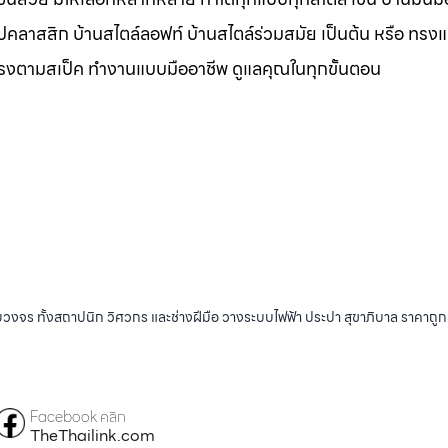
ุโรปคลาสสิก บ้านสไตล์ลอฟท์ บ้านสไตล์ร่วมสมัย เป็นต้น หรือ ทรง
ตรงตามสเป็ค ทำงานแบบมืออาชีพ ดูแลคุณในทุกขั้นตอน
บวงจร ทั้งสถาปนิก วิศวกร และช่างฝีมือ วางระบบไฟฟ้า ประปา สุขาภิบาล ราคาถู
Facebook คลิก
TheThailink.com