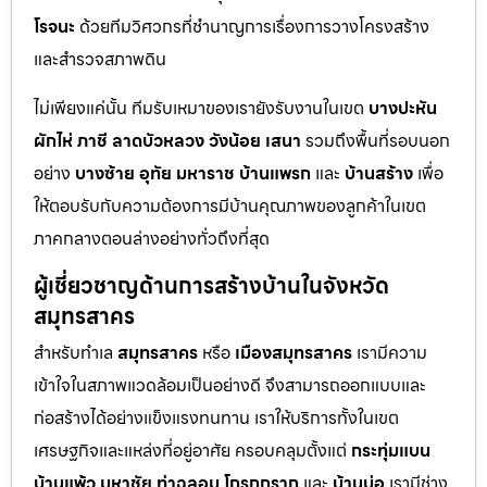
โรจนะ
ด้วยทีมวิศวกรที่ชำนาญการเรื่องการวางโครงสร้าง
และสำรวจสภาพดิน
ไม่เพียงแค่นั้น ทีมรับเหมาของเรายังรับงานในเขต
บางปะหัน
ผักไห่
ภาชี
ลาดบัวหลวง
วังน้อย
เสนา
รวมถึงพื้นที่รอบนอก
อย่าง
บางซ้าย
อุทัย
มหาราช
บ้านแพรก
และ
บ้านสร้าง
เพื่อ
ให้ตอบรับกับความต้องการมีบ้านคุณภาพของลูกค้าในเขต
ภาคกลางตอนล่างอย่างทั่วถึงที่สุด
ผู้เชี่ยวชาญด้านการสร้างบ้านในจังหวัด
สมุทรสาคร
สำหรับทำเล
สมุทรสาคร
หรือ
เมืองสมุทรสาคร
เรามีความ
เข้าใจในสภาพแวดล้อมเป็นอย่างดี จึงสามารถออกแบบและ
ก่อสร้างได้อย่างแข็งแรงทนทาน เราให้บริการทั้งในเขต
เศรษฐกิจและแหล่งที่อยู่อาศัย ครอบคลุมตั้งแต่
กระทุ่มแบน
บ้านแพ้ว
มหาชัย
ท่าฉลอม
โกรกกราก
และ
บ้านบ่อ
เรามีช่าง