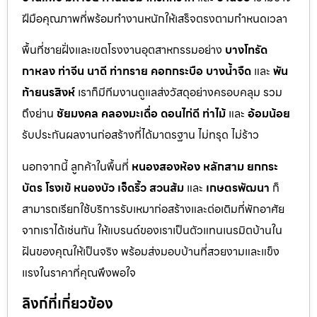
ฝีมือคุณภาพที่พร้อมทำงานหนักให้เสร็จตรงตามกำหนดเวลา
พื้นที่ชายฝั่งและเขตโรงงานอุตสาหกรรมอย่าง
บางโทรัด
กาหลง
ท่าจีน
นาดี
ท่าทราย
คอกกระบือ
บางน้ำจืด
และ
พัน
ท้ายนรสิงห์
เราก็มีทีมงานดูแลส่งวัสดุอย่างครอบคลุม รวม
ถึงย่าน
ชัยมงคล
คลองมะเดื่อ
ดอนไก่ดี
ท่าไม้
และ
อ้อมน้อย
รับประกันผลงานก่อสร้างที่ได้มาตรฐาน ไม่ทรุด ไม่ร้าว
นอกจากนี้ ลูกค้าในพื้นที่
หนองสองห้อง
หลักสาม
ยกกระ
บัตร
โรงเข้
หนองบัว
เจ็ดริ้ว
สวนส้ม
และ
เกษตรพัฒนา
ก็
สามารถเรียกใช้บริการรับเหมาก่อสร้างและต่อเติมที่พักอาศัย
จากเราได้เช่นกัน ให้แบรนด์ของเราเป็นตัวแทนเนรมิตบ้านใน
ฝันของคุณให้เป็นจริง พร้อมส่งมอบบ้านที่สวยงามและแข็ง
แรงในราคาที่คุณพึงพอใจ
ลิงก์ที่เกี่ยวข้อง