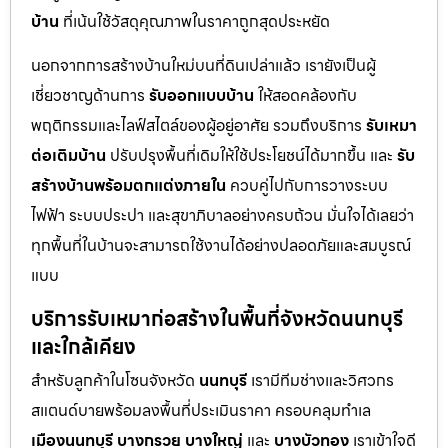
บ้าน
ที่เน้นใช้วัสดุคุณภาพในราคาถูกสุดประหยัด
นอกจากการสร้างบ้านใหม่บนที่ดินเปล่าแล้ว เรายังเป็นผู้
เชี่ยวชาญด้านการ
รับออกแบบบ้าน
ให้สอดคล้องกับ
พฤติกรรมและไลฟ์สไตล์ของผู้อยู่อาศัย รวมถึงบริการ
รับเหมา
ต่อเติมบ้าน
ปรับปรุงพื้นที่เดิมให้ใช้ประโยชน์ได้มากขึ้น และ
รับ
สร้างบ้านพร้อมตกแต่งภายใน
ควบคู่ไปกับการวางระบบ
ไฟฟ้า ระบบประปา และสุขาภิบาลอย่างครบถ้วน มั่นใจได้เลยว่า
ทุกพื้นที่ในบ้านจะสามารถใช้งานได้อย่างปลอดภัยและสมบูรณ์
แบบ
บริการรับเหมาก่อสร้างในพื้นที่จังหวัดนนทบุรี
และใกล้เคียง
สำหรับลูกค้าในโซนจังหวัด
นนทบุรี
เรามีทีมช่างและวิศวกร
สแตนด์บายพร้อมลงพื้นที่ประเมินราคา ครอบคลุมทำเล
เมืองนนทบุรี
บางกรวย
บางใหญ่
และ
บางบัวทอง
เราเข้าใจดี