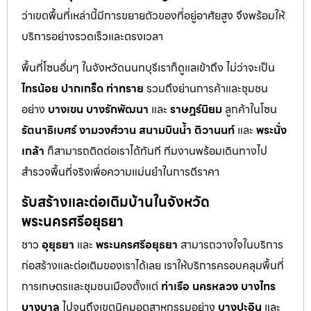
ว่าเขตพื้นที่เหล่านี้มีการขยายตัวของที่อยู่อาศัยสูง จึงพร้อมให้
บริการอย่างรวดเร็วและตรงเวลา
พื้นที่โซนอื่นๆ ในจังหวัดนนทบุรีเราก็ดูแลเข้าถึง ไม่ว่าจะเป็น
ไทรน้อย
ปากเกร็ด
ท่าทราย
รวมถึงย่านการค้าและชุมชน
อย่าง
บางเขน
บางรักพัฒนา
และ
ราษฎร์นิยม
ลูกค้าในโซน
รัตนาธิเบศร์
งามวงศ์วาน
สนามบินน้ำ
ติวานนท์
และ
พระนั่ง
เกล้า
ก็สามารถติดต่อเราได้ทันที ทีมงานพร้อมเดินทางไป
สำรวจพื้นที่จริงเพื่อความแม่นยำในการตีราคา
รับสร้างและต่อเติมบ้านในจังหวัด
พระนครศรีอยุธยา
ชาว
อุยุธยา
และ
พระนครศรีอยุธยา
สามารถวางใจในบริการ
ก่อสร้างและต่อเติมของเราได้เลย เราให้บริการครอบคลุมพื้นที่
การเกษตรและชุมชนเมืองตั้งแต่
ท่าเรือ
นครหลวง
บางไทร
บางบาล
ไปจนถึงเขตนิคมอุตสาหกรรมอย่าง
บางปะอิน
และ