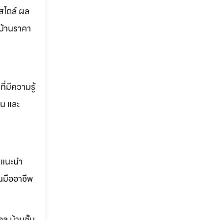
สไตล์ ผล
บ้านราคา
่มีความรู้
าน และ
คำแนะนำ
นมืออาชีพ
ล บ้านชั้น