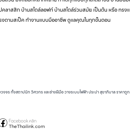
ุโรปคลาสสิก บ้านสไตล์ลอฟท์ บ้านสไตล์ร่วมสมัย เป็นต้น หรือ ทรง
ตรงตามสเป็ค ทำงานแบบมืออาชีพ ดูแลคุณในทุกขั้นตอน
บวงจร ทั้งสถาปนิก วิศวกร และช่างฝีมือ วางระบบไฟฟ้า ประปา สุขาภิบาล ราคาถู
Facebook คลิก
TheThailink.com