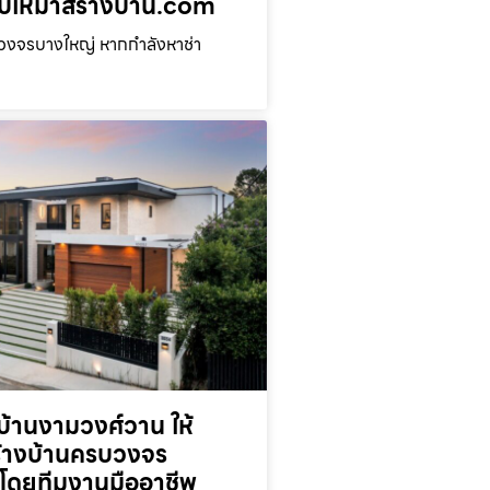
่ รับเหมาสร้างบ้าน.com
บวงจรบางใหญ่ หากกำลังหาช่า
้านงามวงศ์วาน ให้
ร้างบ้านครบวงจร
โดยทีมงานมืออาชีพ