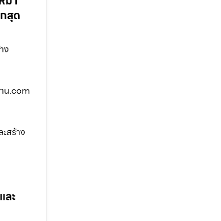
เหมา
ูกสุด
้าง
บ้าน.com
ละสร้าง
 และ