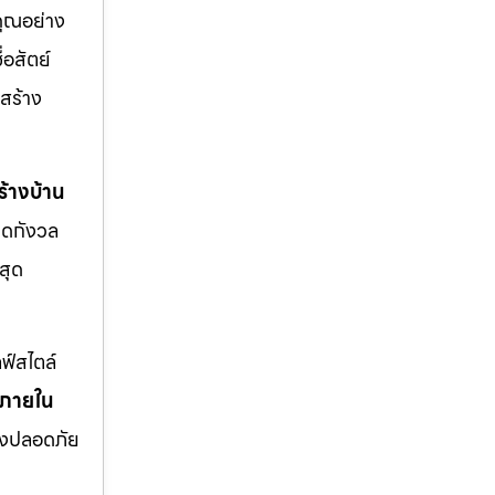
คุณอย่าง
่อสัตย์
สร้าง
้างบ้าน
มดกังวล
สุด
ฟ์สไตล์
งภายใน
่างปลอดภัย