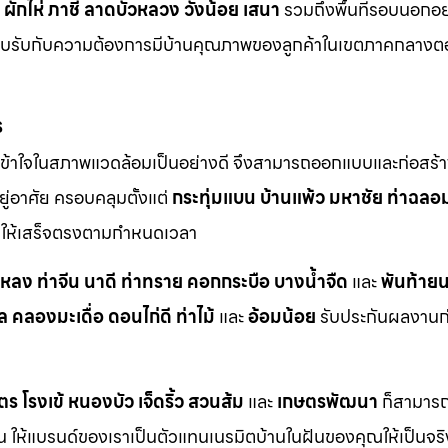
ผักไห่
ภาชี
ลาดบัวหลวง
วังน้อย
เสนา
รวมถึงพื้นที่รอบนอกอย
ตอบรับกับความต้องการมีบ้านคุณภาพของลูกค้าในเขตภาคกลางต
ร
ข้าใจในสภาพแวดล้อมเป็นอย่างดี จึงสามารถออกแบบและก่อสร้าง
ู่อาศัย ครอบคลุมตั้งแต่
กระทุ่มแบน
บ้านแพ้ว
มหาชัย
ท่าฉลอ
ักให้เสร็จตรงตามกำหนดเวลา
าหลง
ท่าจีน
นาดี
ท่าทราย
คอกกระบือ
บางน้ำจืด
และ
พันท้ายน
ล
คลองมะเดื่อ
ดอนไก่ดี
ท่าไม้
และ
อ้อมน้อย
รับประกันผลงานก่อ
ตร
โรงเข้
หนองบัว
เจ็ดริ้ว
สวนส้ม
และ
เกษตรพัฒนา
ก็สามารถเ
กัน ให้แบรนด์ของเราเป็นตัวแทนเนรมิตบ้านในฝันของคุณให้เป็นจร