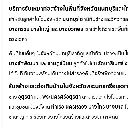
บริการรับเหมาก่อสร้างในพื้นที่จังหวัดนนทบุรีและใ
สำหรับลูกค้าในโซนจังหวัด
นนทบุรี
เรามีทีมช่างและวิศวกร
บางกรวย
บางใหญ่
และ
บางบัวทอง
เราเข้าใจดีว่าเขตพื้นท
ตรงเวลา
พื้นที่โซนอื่นๆ ในจังหวัดนนทบุรีเราก็ดูแลเข้าถึง ไม่ว่าจะเป็น
ไ
บางรักพัฒนา
และ
ราษฎร์นิยม
ลูกค้าในโซน
รัตนาธิเบศร์
ง
ได้ทันที ทีมงานพร้อมเดินทางไปสำรวจพื้นที่จริงเพื่อความแ
รับสร้างและต่อเติมบ้านในจังหวัดพระนครศรีอยุธย
ชาว
อุยุธยา
และ
พระนครศรีอยุธยา
สามารถวางใจในบริการก
และชุมชนเมืองตั้งแต่
ท่าเรือ
นครหลวง
บางไทร
บางบาล
ไ
ชำนาญการเรื่องการวางโครงสร้างและสำรวจสภาพดิน