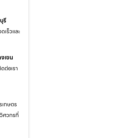
ุรี
รวดเร็วและ
างเขน
ิดต่อเรา
ารเกษตร
วิศวกรที่