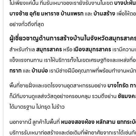
ไม่เพียงแค่นั้น ทีมรับเหมาของเรายังรับงานในเขต
บางปะหัน
บางซ้าย
อุทัย
มหาราช
บ้านแพรก
และ
บ้านสร้าง
เพื่อให้
อย่างทั่วถึงที่สุด
ผู้เชี่ยวชาญด้านการสร้างบ้านในจังหวัดสมุทรสาค
สำหรับทำเล
สมุทรสาคร
หรือ
เมืองสมุทรสาคร
เรามีความเ
แข็งแรงทนทาน เราให้บริการทั้งในเขตเศรษฐกิจและแหล่งที่อย
กราก
และ
บ้านบ่อ
เรามีช่างฝีมือคุณภาพที่พร้อมทำงานหน
พื้นที่ชายฝั่งและเขตโรงงานอุตสาหกรรมอย่าง
บางโทรัด
ก
ก็มีทีมงานดูแลส่งวัสดุอย่างครอบคลุม รวมถึงย่าน
ชัยมงค
ได้มาตรฐาน ไม่ทรุด ไม่ร้าว
นอกจากนี้ ลูกค้าในพื้นที่
หนองสองห้อง
หลักสาม
ยกกระบั
บริการรับเหมาก่อสร้างและต่อเติมที่พักอาศัยจากเราได้เช่น