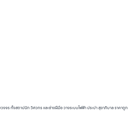
บวงจร ทั้งสถาปนิก วิศวกร และช่างฝีมือ วางระบบไฟฟ้า ประปา สุขาภิบาล ราคาถู