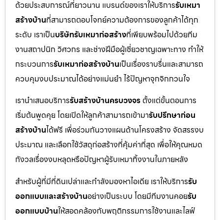
ด้วยประสบการณ์ที่ยาวนาน แบรนด์ของเราให้บริการ
รับเหมา
สร้างบ้าน
ที่สามารถตอบโจทย์ความต้องการของลูกค้าได้ทุก
ระดับ เราเป็น
บริษัทรับเหมาก่อสร้าง
ที่เพียบพร้อมไปด้วยทีม
งานสถาปนิก วิศวกร และช่างฝีมือผู้เชี่ยวชาญเฉพาะทาง ทำให้
กระบวนการ
รับเหมาก่อสร้างบ้าน
เป็นเรื่องราบรื่นและสามารถ
ควบคุมงบประมาณได้อย่างแม่นยำ ไร้ปัญหาจุกจิกกวนใจ
เรานำเสนอบริการ
รับสร้างบ้านครบวงจร
ตั้งแต่ขั้นตอนการ
เริ่มต้นพูดคุย โดยเปิดให้ลูกค้าสามารถเข้ามา
รับปรึกษาก่อน
สร้างบ้าน
ได้ฟรี เพื่อร่วมกันวางแผนด้านโครงสร้าง จัดสรรงบ
ประมาณ และเลือกใช้วัสดุก่อสร้างที่คุ้มค่าที่สุด เพื่อให้คุณหมด
กังวลเรื่องงบหลุดหรือปัญหาผู้รับเหมาทิ้งงานในภายหลัง
สำหรับผู้ที่มีที่ดินเปล่าและกำลังมองหาไอเดีย เราให้บริการ
รับ
ออกแบบและสร้างบ้าน
อย่างเป็นระบบ โดยมีทีมงานคอย
รับ
ออกแบบบ้าน
ให้สอดคล้องกับพฤติกรรมการใช้งานและไลฟ์