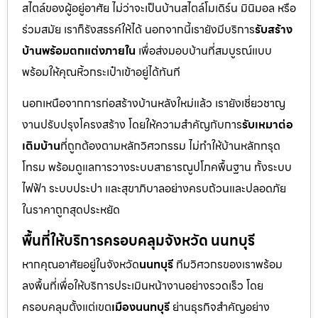
สไตล์ของผู้อยู่อาศัย ไม่ว่าจะเป็นบ้านสไตล์โมเดิร์น มินิมอล หรือ
ร่วมสมัย เราก็รังสรรค์ให้ได้ นอกจากนี้เรายังมีบริการ
รับสร้าง
บ้านพร้อมตกแต่งภายใน
เพื่อส่งมอบบ้านที่สมบูรณ์แบบ
พร้อมให้คุณหิ้วกระเป๋าเข้าอยู่ได้ทันที
นอกเหนือจากการก่อสร้างบ้านหลังใหม่แล้ว เรายังเชี่ยวชาญ
งานปรับปรุงโครงสร้าง โดยให้ความสำคัญกับการ
รับเหมาต่อ
เติมบ้าน
ที่ถูกต้องตามหลักวิศวกรรม ไม่ทำให้บ้านหลักทรุด
โทรม พร้อมดูแลการวางระบบสาธารณูปโภคพื้นฐาน ทั้งระบบ
ไฟฟ้า ระบบประปา และสุขาภิบาลอย่างครบถ้วนและปลอดภัย
ในราคาถูกสุดประหยัด
พื้นที่ให้บริการครอบคลุมจังหวัด นนทบุรี
หากคุณอาศัยอยู่ในจังหวัด
นนทบุรี
ทีมวิศวกรของเราพร้อม
ลงพื้นที่เพื่อให้บริการประเมินหน้างานอย่างรวดเร็ว โดย
ครอบคลุมตั้งแต่เขต
เมืองนนทบุรี
ย่านธุรกิจสำคัญอย่าง