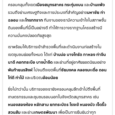
ครอบคลุมทั้งเขต
เมืองสมุทรสาคร กระทุ่มแบน
และ
บ้านแพ้ว
รวมถึงย่านเศรษฐกิจและการประมงที่สำคัญอย่าง
มหาชัย ท่า
ฉลอม
และ
โกรกกราก
ทีมงานของเรามีความเข้าใจในสภาพชั้น
ดินของพื้นที่นี้เป็นอย่างดี ทำให้การวางรากฐานโครงสร้างมี
ความมั่นคงปลอดภัยสูงสุด
เราพร้อมให้บริการเข้าสำรวจพื้นที่และดำเนินงานก่อสร้างใน
เขตชุมชนย่อยทั้งหมด ได้แก่
บ้านบ่อ บางโทรัด กาหลง ท่าจีน
นาดี คอกกระบือ บางน้ำจืด
และย่านที่อยู่อาศัยยอดนิยมอย่าง
พันท้ายนรสิงห์
ไปจนถึงเขตพื้นที่
ชัยมงคล คลองมะเดื่อ ดอน
ไก่ดี ท่าไม้
และบริเวณ
อ้อมน้อย
ยิ่งไปกว่านั้น บริการของเรายังครอบคลุมลึกเข้าไปถึงพื้นที่
เกษตรกรรมและชุมชนรอบนอกในจังหวัดสมุทรสาคร เช่น
หนองสองห้อง หลักสาม ยกกระบัตร โรงเข้ หนองบัว เจ็ดริ้ว
สวนส้ม
และย่าน
เกษตรพัฒนา
เพื่อเป็นการยืนยันว่าทุก