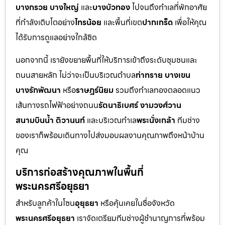
บางกรวย บางใหญ่
และ
บางบัวทอง
ไปจนถึงทำเลที่พักอาศัย
ที่กำลังเติบโตอย่าง
ไทรน้อย
และพื้นที่เขต
ปากเกร็ด
เพื่อให้คุณ
ได้รับการดูแลอย่างใกล้ชิด
นอกจากนี้ เรายังขยายพื้นที่ให้บริการเข้าถึงระดับชุมชนและ
ถนนสายหลัก ไม่ว่าจะเป็นบริเวณตำบล
ท่าทราย บางเขน
บางรักพัฒนา
หรือ
ราษฎร์นิยม
รวมถึงทำเลทองตลอดแนว
เส้นทางรถไฟฟ้าอย่างถนน
รัตนาธิเบศร์ งามวงศ์วาน
สนามบินน้ำ ติวานนท์
และบริเวณทำเล
พระนั่งเกล้า
ทีมช่าง
ของเราก็พร้อมเดินทางไปส่งมอบผลงานคุณภาพถึงหน้าบ้าน
คุณ
บริการก่อสร้างคุณภาพในพื้นที่
พระนครศรีอยุธยา
สำหรับลูกค้าในโซน
อุยุธยา
หรือคุ้นเคยในชื่อจังหวัด
พระนครศรีอยุธยา
เราจัดเตรียมทีมช่างผู้ชำนาญการที่พร้อม