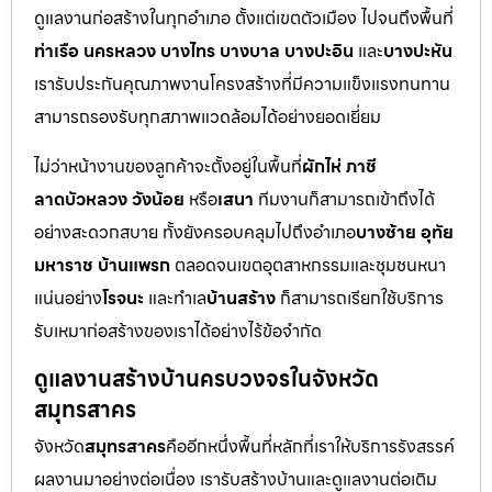
ดูแลงานก่อสร้างในทุกอำเภอ ตั้งแต่เขตตัวเมือง ไปจนถึงพื้นที่
ท่าเรือ นครหลวง บางไทร บางบาล บางปะอิน
และ
บางปะหัน
เรารับประกันคุณภาพงานโครงสร้างที่มีความแข็งแรงทนทาน
สามารถรองรับทุกสภาพแวดล้อมได้อย่างยอดเยี่ยม
ไม่ว่าหน้างานของลูกค้าจะตั้งอยู่ในพื้นที่
ผักไห่ ภาชี
ลาดบัวหลวง วังน้อย
หรือ
เสนา
ทีมงานก็สามารถเข้าถึงได้
อย่างสะดวกสบาย ทั้งยังครอบคลุมไปถึงอำเภอ
บางซ้าย อุทัย
มหาราช บ้านแพรก
ตลอดจนเขตอุตสาหกรรมและชุมชนหนา
แน่นอย่าง
โรจนะ
และทำเล
บ้านสร้าง
ก็สามารถเรียกใช้บริการ
รับเหมาก่อสร้างของเราได้อย่างไร้ข้อจำกัด
ดูแลงานสร้างบ้านครบวงจรในจังหวัด
สมุทรสาคร
จังหวัด
สมุทรสาคร
คืออีกหนึ่งพื้นที่หลักที่เราให้บริการรังสรรค์
ผลงานมาอย่างต่อเนื่อง เรารับสร้างบ้านและดูแลงานต่อเติม