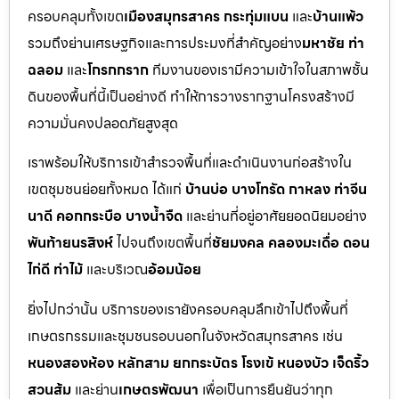
ครอบคลุมทั้งเขต
เมืองสมุทรสาคร กระทุ่มแบน
และ
บ้านแพ้ว
รวมถึงย่านเศรษฐกิจและการประมงที่สำคัญอย่าง
มหาชัย ท่า
ฉลอม
และ
โกรกกราก
ทีมงานของเรามีความเข้าใจในสภาพชั้น
ดินของพื้นที่นี้เป็นอย่างดี ทำให้การวางรากฐานโครงสร้างมี
ความมั่นคงปลอดภัยสูงสุด
เราพร้อมให้บริการเข้าสำรวจพื้นที่และดำเนินงานก่อสร้างใน
เขตชุมชนย่อยทั้งหมด ได้แก่
บ้านบ่อ บางโทรัด กาหลง ท่าจีน
นาดี คอกกระบือ บางน้ำจืด
และย่านที่อยู่อาศัยยอดนิยมอย่าง
พันท้ายนรสิงห์
ไปจนถึงเขตพื้นที่
ชัยมงคล คลองมะเดื่อ ดอน
ไก่ดี ท่าไม้
และบริเวณ
อ้อมน้อย
ยิ่งไปกว่านั้น บริการของเรายังครอบคลุมลึกเข้าไปถึงพื้นที่
เกษตรกรรมและชุมชนรอบนอกในจังหวัดสมุทรสาคร เช่น
หนองสองห้อง หลักสาม ยกกระบัตร โรงเข้ หนองบัว เจ็ดริ้ว
สวนส้ม
และย่าน
เกษตรพัฒนา
เพื่อเป็นการยืนยันว่าทุก