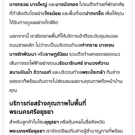
บางกรวย บางใหญ่
และ
บางบัวทอง
ไปจนถึงทำเลที่พักอาศัย
ที่กำลังเติบโตอย่าง
ไทรน้อย
และพื้นที่เขต
ปากเกร็ด
เพื่อให้คุณ
ได้รับการดูแลอย่างใกล้ชิด
นอกจากนี้ เรายังขยายพื้นที่ให้บริการเข้าถึงระดับชุมชนและ
ถนนสายหลัก ไม่ว่าจะเป็นบริเวณตำบล
ท่าทราย บางเขน
บางรักพัฒนา
หรือ
ราษฎร์นิยม
รวมถึงทำเลทองตลอดแนว
เส้นทางรถไฟฟ้าอย่างถนน
รัตนาธิเบศร์ งามวงศ์วาน
สนามบินน้ำ ติวานนท์
และบริเวณทำเล
พระนั่งเกล้า
ทีมช่าง
ของเราก็พร้อมเดินทางไปส่งมอบผลงานคุณภาพถึงหน้าบ้าน
คุณ
บริการก่อสร้างคุณภาพในพื้นที่
พระนครศรีอยุธยา
สำหรับลูกค้าในโซน
อุยุธยา
หรือคุ้นเคยในชื่อจังหวัด
พระนครศรีอยุธยา
เราจัดเตรียมทีมช่างผู้ชำนาญการที่พร้อม