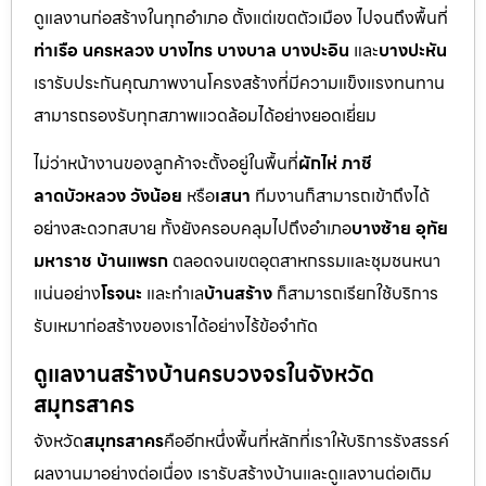
ดูแลงานก่อสร้างในทุกอำเภอ ตั้งแต่เขตตัวเมือง ไปจนถึงพื้นที่
ท่าเรือ นครหลวง บางไทร บางบาล บางปะอิน
และ
บางปะหัน
เรารับประกันคุณภาพงานโครงสร้างที่มีความแข็งแรงทนทาน
สามารถรองรับทุกสภาพแวดล้อมได้อย่างยอดเยี่ยม
ไม่ว่าหน้างานของลูกค้าจะตั้งอยู่ในพื้นที่
ผักไห่ ภาชี
ลาดบัวหลวง วังน้อย
หรือ
เสนา
ทีมงานก็สามารถเข้าถึงได้
อย่างสะดวกสบาย ทั้งยังครอบคลุมไปถึงอำเภอ
บางซ้าย อุทัย
มหาราช บ้านแพรก
ตลอดจนเขตอุตสาหกรรมและชุมชนหนา
แน่นอย่าง
โรจนะ
และทำเล
บ้านสร้าง
ก็สามารถเรียกใช้บริการ
รับเหมาก่อสร้างของเราได้อย่างไร้ข้อจำกัด
ดูแลงานสร้างบ้านครบวงจรในจังหวัด
สมุทรสาคร
จังหวัด
สมุทรสาคร
คืออีกหนึ่งพื้นที่หลักที่เราให้บริการรังสรรค์
ผลงานมาอย่างต่อเนื่อง เรารับสร้างบ้านและดูแลงานต่อเติม