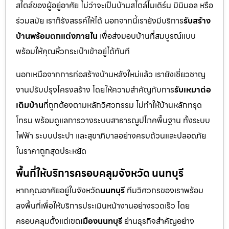
สไตล์ของผู้อยู่อาศัย ไม่ว่าจะเป็นบ้านสไตล์โมเดิร์น มินิมอล หรือ
ร่วมสมัย เราก็รังสรรค์ให้ได้ นอกจากนี้เรายังมีบริการ
รับสร้าง
บ้านพร้อมตกแต่งภายใน
เพื่อส่งมอบบ้านที่สมบูรณ์แบบ
พร้อมให้คุณหิ้วกระเป๋าเข้าอยู่ได้ทันที
นอกเหนือจากการก่อสร้างบ้านหลังใหม่แล้ว เรายังเชี่ยวชาญ
งานปรับปรุงโครงสร้าง โดยให้ความสำคัญกับการ
รับเหมาต่อ
เติมบ้าน
ที่ถูกต้องตามหลักวิศวกรรม ไม่ทำให้บ้านหลักทรุด
โทรม พร้อมดูแลการวางระบบสาธารณูปโภคพื้นฐาน ทั้งระบบ
ไฟฟ้า ระบบประปา และสุขาภิบาลอย่างครบถ้วนและปลอดภัย
ในราคาถูกสุดประหยัด
พื้นที่ให้บริการครอบคลุมจังหวัด นนทบุรี
หากคุณอาศัยอยู่ในจังหวัด
นนทบุรี
ทีมวิศวกรของเราพร้อม
ลงพื้นที่เพื่อให้บริการประเมินหน้างานอย่างรวดเร็ว โดย
ครอบคลุมตั้งแต่เขต
เมืองนนทบุรี
ย่านธุรกิจสำคัญอย่าง