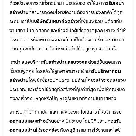
ด้วยประสบการณ์ที่ยาวนาน แบรนด์ของเราให้บริการ
รับเหมา
สร้างบ้าน
ที่สามารถตอบโจทย์ความต้องการของลูกค้าได้ทุก
ระดับ เราเป็น
บริษัทรับเหมาก่อสร้าง
ที่เพียบพร้อมไปด้วยทีม
งานสถาปนิก วิศวกร และช่างฝีมือผู้เชี่ยวชาญเฉพาะทาง ทำให้
กระบวนการ
รับเหมาก่อสร้างบ้าน
เป็นเรื่องราบรื่นและสามารถ
ควบคุมงบประมาณได้อย่างแม่นยำ ไร้ปัญหาจุกจิกกวนใจ
เรานำเสนอบริการ
รับสร้างบ้านครบวงจร
ตั้งแต่ขั้นตอนการ
เริ่มต้นพูดคุย โดยเปิดให้ลูกค้าสามารถเข้ามา
รับปรึกษาก่อน
สร้างบ้าน
ได้ฟรี เพื่อร่วมกันวางแผนด้านโครงสร้าง จัดสรรงบ
ประมาณ และเลือกใช้วัสดุก่อสร้างที่คุ้มค่าที่สุด เพื่อให้คุณหมด
กังวลเรื่องงบหลุดหรือปัญหาผู้รับเหมาทิ้งงานในภายหลัง
สำหรับผู้ที่มีที่ดินเปล่าและกำลังมองหาไอเดีย เราให้บริการ
รับ
ออกแบบและสร้างบ้าน
อย่างเป็นระบบ โดยมีทีมงานคอย
รับ
ออกแบบบ้าน
ให้สอดคล้องกับพฤติกรรมการใช้งานและไลฟ์