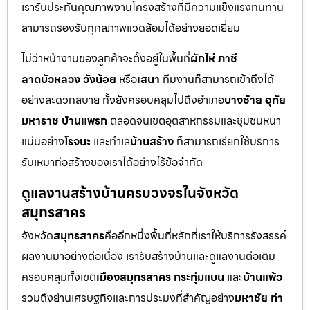
เรารับประกันคุณภาพงานโครงสร้างที่มีความแข็งแรงทนทาน
สามารถรองรับทุกสภาพแวดล้อมได้อย่างยอดเยี่ยม
ไม่ว่าหน้างานของลูกค้าจะตั้งอยู่ในพื้นที่
ผักไห่ ภาชี
ลาดบัวหลวง วังน้อย
หรือ
เสนา
ทีมงานก็สามารถเข้าถึงได้
อย่างสะดวกสบาย ทั้งยังครอบคลุมไปถึงอำเภอ
บางซ้าย อุทัย
มหาราช บ้านแพรก
ตลอดจนเขตอุตสาหกรรมและชุมชนหนา
แน่นอย่าง
โรจนะ
และทำเล
บ้านสร้าง
ก็สามารถเรียกใช้บริการ
รับเหมาก่อสร้างของเราได้อย่างไร้ข้อจำกัด
ดูแลงานสร้างบ้านครบวงจรในจังหวัด
สมุทรสาคร
จังหวัด
สมุทรสาคร
คืออีกหนึ่งพื้นที่หลักที่เราให้บริการรังสรรค์
ผลงานมาอย่างต่อเนื่อง เรารับสร้างบ้านและดูแลงานต่อเติม
ครอบคลุมทั้งเขต
เมืองสมุทรสาคร กระทุ่มแบน
และ
บ้านแพ้ว
รวมถึงย่านเศรษฐกิจและการประมงที่สำคัญอย่าง
มหาชัย ท่า