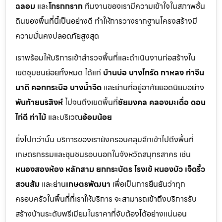
ฉลอม
และ
โกรกกราก
ทีมงานของเรามีความเข้าใจในสภาพชั้น
ดินของพื้นที่นี้เป็นอย่างดี ทำให้การวางรากฐานโครงสร้างมี
ความมั่นคงปลอดภัยสูงสุด
เราพร้อมให้บริการเข้าสำรวจพื้นที่และดำเนินงานก่อสร้างใน
เขตชุมชนย่อยทั้งหมด ได้แก่
บ้านบ่อ บางโทรัด กาหลง ท่าจีน
นาดี คอกกระบือ บางน้ำจืด
และย่านที่อยู่อาศัยยอดนิยมอย่าง
พันท้ายนรสิงห์
ไปจนถึงเขตพื้นที่
ชัยมงคล คลองมะเดื่อ ดอน
ไก่ดี ท่าไม้
และบริเวณ
อ้อมน้อย
ยิ่งไปกว่านั้น บริการของเรายังครอบคลุมลึกเข้าไปถึงพื้นที่
เกษตรกรรมและชุมชนรอบนอกในจังหวัดสมุทรสาคร เช่น
หนองสองห้อง หลักสาม ยกกระบัตร โรงเข้ หนองบัว เจ็ดริ้ว
สวนส้ม
และย่าน
เกษตรพัฒนา
เพื่อเป็นการยืนยันว่าทุก
ครอบครัวในพื้นที่ที่เราให้บริการ จะสามารถเข้าถึงบริการรับ
สร้างบ้านระดับพรีเมียมในราคาที่จับต้องได้อย่างแน่นอน