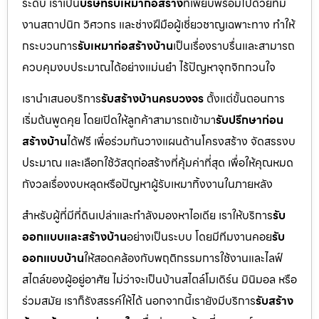
ระดับ เราเป็น
บริษัทรับเหมาก่อสร้าง
ที่เพียบพร้อมไปด้วยทีม
งานสถาปนิก วิศวกร และช่างฝีมือผู้เชี่ยวชาญเฉพาะทาง ทำให้
กระบวนการ
รับเหมาก่อสร้างบ้าน
เป็นเรื่องราบรื่นและสามารถ
ควบคุมงบประมาณได้อย่างแม่นยำ ไร้ปัญหาจุกจิกกวนใจ
เรานำเสนอบริการ
รับสร้างบ้านครบวงจร
ตั้งแต่ขั้นตอนการ
เริ่มต้นพูดคุย โดยเปิดให้ลูกค้าสามารถเข้ามา
รับปรึกษาก่อน
สร้างบ้าน
ได้ฟรี เพื่อร่วมกันวางแผนด้านโครงสร้าง จัดสรรงบ
ประมาณ และเลือกใช้วัสดุก่อสร้างที่คุ้มค่าที่สุด เพื่อให้คุณหมด
กังวลเรื่องงบหลุดหรือปัญหาผู้รับเหมาทิ้งงานในภายหลัง
สำหรับผู้ที่มีที่ดินเปล่าและกำลังมองหาไอเดีย เราให้บริการ
รับ
ออกแบบและสร้างบ้าน
อย่างเป็นระบบ โดยมีทีมงานคอย
รับ
ออกแบบบ้าน
ให้สอดคล้องกับพฤติกรรมการใช้งานและไลฟ์
สไตล์ของผู้อยู่อาศัย ไม่ว่าจะเป็นบ้านสไตล์โมเดิร์น มินิมอล หรือ
ร่วมสมัย เราก็รังสรรค์ให้ได้ นอกจากนี้เรายังมีบริการ
รับสร้าง