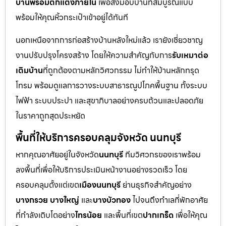
บ้านพร้อมตกแต่งภายใน
เพื่อส่งมอบบ้านที่สมบูรณ์แบบ
พร้อมให้คุณหิ้วกระเป๋าเข้าอยู่ได้ทันที
นอกเหนือจากการก่อสร้างบ้านหลังใหม่แล้ว เรายังเชี่ยวชาญ
งานปรับปรุงโครงสร้าง โดยให้ความสำคัญกับการ
รับเหมาต่อ
เติมบ้าน
ที่ถูกต้องตามหลักวิศวกรรม ไม่ทำให้บ้านหลักทรุด
โทรม พร้อมดูแลการวางระบบสาธารณูปโภคพื้นฐาน ทั้งระบบ
ไฟฟ้า ระบบประปา และสุขาภิบาลอย่างครบถ้วนและปลอดภัย
ในราคาถูกสุดประหยัด
พื้นที่ให้บริการครอบคลุมจังหวัด นนทบุรี
หากคุณอาศัยอยู่ในจังหวัด
นนทบุรี
ทีมวิศวกรของเราพร้อม
ลงพื้นที่เพื่อให้บริการประเมินหน้างานอย่างรวดเร็ว โดย
ครอบคลุมตั้งแต่เขต
เมืองนนทบุรี
ย่านธุรกิจสำคัญอย่าง
บางกรวย บางใหญ่
และ
บางบัวทอง
ไปจนถึงทำเลที่พักอาศัย
ที่กำลังเติบโตอย่าง
ไทรน้อย
และพื้นที่เขต
ปากเกร็ด
เพื่อให้คุณ