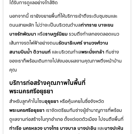
ได้รับการดูแลอย่างใกล้ชิด
นอกจากนี้ เรายังขยายพื้นที่ให้บริการเข้าถึงระดับชุมชนและ
ถนนสายหลัก ไม่ว่าจะเป็นบริเวณตำบล
ท่าทราย บางเขน
บางรักพัฒนา
หรือ
ราษฎร์นิยม
รวมถึงทำเลทองตลอดแนว
เส้นทางรถไฟฟ้าอย่างถนน
รัตนาธิเบศร์ งามวงศ์วาน
สนามบินน้ำ ติวานนท์
และบริเวณทำเล
พระนั่งเกล้า
ทีมช่าง
ของเราก็พร้อมเดินทางไปส่งมอบผลงานคุณภาพถึงหน้าบ้าน
คุณ
บริการก่อสร้างคุณภาพในพื้นที่
พระนครศรีอยุธยา
สำหรับลูกค้าในโซน
อุยุธยา
หรือคุ้นเคยในชื่อจังหวัด
พระนครศรีอยุธยา
เราจัดเตรียมทีมช่างผู้ชำนาญการที่พร้อม
ดูแลงานก่อสร้างในทุกอำเภอ ตั้งแต่เขตตัวเมือง ไปจนถึงพื้นที่
ท่าเรือ นครหลวง บางไทร บางบาล บางปะอิน
และ
บางปะหัน