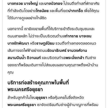
บางกรวย บางใหญ่
และ
บางบัวทอง
ไปจนถึงทำเลที่พักอาศัย
ที่กำลังเติบโตอย่าง
ไทรน้อย
และพื้นที่เขต
ปากเกร็ด
เพื่อให้คุณ
ได้รับการดูแลอย่างใกล้ชิด
นอกจากนี้ เรายังขยายพื้นที่ให้บริการเข้าถึงระดับชุมชนและ
ถนนสายหลัก ไม่ว่าจะเป็นบริเวณตำบล
ท่าทราย บางเขน
บางรักพัฒนา
หรือ
ราษฎร์นิยม
รวมถึงทำเลทองตลอดแนว
เส้นทางรถไฟฟ้าอย่างถนน
รัตนาธิเบศร์ งามวงศ์วาน
สนามบินน้ำ ติวานนท์
และบริเวณทำเล
พระนั่งเกล้า
ทีมช่าง
ของเราก็พร้อมเดินทางไปส่งมอบผลงานคุณภาพถึงหน้าบ้าน
คุณ
บริการก่อสร้างคุณภาพในพื้นที่
พระนครศรีอยุธยา
สำหรับลูกค้าในโซน
อุยุธยา
หรือคุ้นเคยในชื่อจังหวัด
พระนครศรีอยุธยา
เราจัดเตรียมทีมช่างผู้ชำนาญการที่พร้อม