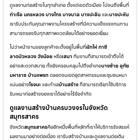
ดูแลงานก่อสร้างในทุกอำเภอ ตั้งแต่เขตตัวเมือง ไปจนถึงพื้นที่
ท่าเรือ นครหลวง บางไทร บางบาล บางปะอิน
และ
บางปะหัน
เรารับประกันคุณภาพงานโครงสร้างที่มีความแข็งแรงทนทาน
สามารถรองรับทุกสภาพแวดล้อมได้อย่างยอดเยี่ยม
ไม่ว่าหน้างานของลูกค้าจะตั้งอยู่ในพื้นที่
ผักไห่ ภาชี
ลาดบัวหลวง วังน้อย
หรือ
เสนา
ทีมงานก็สามารถเข้าถึงได้
อย่างสะดวกสบาย ทั้งยังครอบคลุมไปถึงอำเภอ
บางซ้าย อุทัย
มหาราช บ้านแพรก
ตลอดจนเขตอุตสาหกรรมและชุมชนหนา
แน่นอย่าง
โรจนะ
และทำเล
บ้านสร้าง
ก็สามารถเรียกใช้บริการ
รับเหมาก่อสร้างของเราได้อย่างไร้ข้อจำกัด
ดูแลงานสร้างบ้านครบวงจรในจังหวัด
สมุทรสาคร
จังหวัด
สมุทรสาคร
คืออีกหนึ่งพื้นที่หลักที่เราให้บริการรังสรรค์
ผลงานมาอย่างต่อเนื่อง เรารับสร้างบ้านและดูแลงานต่อเติม