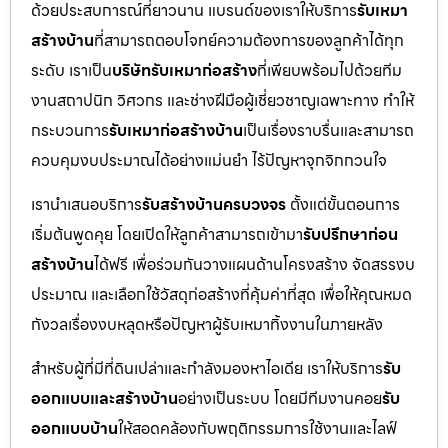
ด้วยประสบการณ์ที่ยาวนาน แบรนด์ของเราให้บริการ
รับเหมา
สร้างบ้าน
ที่สามารถตอบโจทย์ความต้องการของลูกค้าได้ทุก
ระดับ เราเป็น
บริษัทรับเหมาก่อสร้าง
ที่เพียบพร้อมไปด้วยทีม
งานสถาปนิก วิศวกร และช่างฝีมือผู้เชี่ยวชาญเฉพาะทาง ทำให้
กระบวนการ
รับเหมาก่อสร้างบ้าน
เป็นเรื่องราบรื่นและสามารถ
ควบคุมงบประมาณได้อย่างแม่นยำ ไร้ปัญหาจุกจิกกวนใจ
เรานำเสนอบริการ
รับสร้างบ้านครบวงจร
ตั้งแต่ขั้นตอนการ
เริ่มต้นพูดคุย โดยเปิดให้ลูกค้าสามารถเข้ามา
รับปรึกษาก่อน
สร้างบ้าน
ได้ฟรี เพื่อร่วมกันวางแผนด้านโครงสร้าง จัดสรรงบ
ประมาณ และเลือกใช้วัสดุก่อสร้างที่คุ้มค่าที่สุด เพื่อให้คุณหมด
กังวลเรื่องงบหลุดหรือปัญหาผู้รับเหมาทิ้งงานในภายหลัง
สำหรับผู้ที่มีที่ดินเปล่าและกำลังมองหาไอเดีย เราให้บริการ
รับ
ออกแบบและสร้างบ้าน
อย่างเป็นระบบ โดยมีทีมงานคอย
รับ
ออกแบบบ้าน
ให้สอดคล้องกับพฤติกรรมการใช้งานและไลฟ์