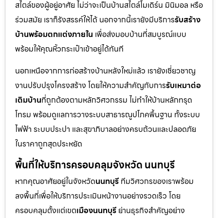
สไตล์ของผู้อยู่อาศัย ไม่ว่าจะเป็นบ้านสไตล์โมเดิร์น มินิมอล หรือ
ร่วมสมัย เราก็รังสรรค์ให้ได้ นอกจากนี้เรายังมีบริการ
รับสร้าง
บ้านพร้อมตกแต่งภายใน
เพื่อส่งมอบบ้านที่สมบูรณ์แบบ
พร้อมให้คุณหิ้วกระเป๋าเข้าอยู่ได้ทันที
นอกเหนือจากการก่อสร้างบ้านหลังใหม่แล้ว เรายังเชี่ยวชาญ
งานปรับปรุงโครงสร้าง โดยให้ความสำคัญกับการ
รับเหมาต่อ
เติมบ้าน
ที่ถูกต้องตามหลักวิศวกรรม ไม่ทำให้บ้านหลักทรุด
โทรม พร้อมดูแลการวางระบบสาธารณูปโภคพื้นฐาน ทั้งระบบ
ไฟฟ้า ระบบประปา และสุขาภิบาลอย่างครบถ้วนและปลอดภัย
ในราคาถูกสุดประหยัด
พื้นที่ให้บริการครอบคลุมจังหวัด นนทบุรี
หากคุณอาศัยอยู่ในจังหวัด
นนทบุรี
ทีมวิศวกรของเราพร้อม
ลงพื้นที่เพื่อให้บริการประเมินหน้างานอย่างรวดเร็ว โดย
ครอบคลุมตั้งแต่เขต
เมืองนนทบุรี
ย่านธุรกิจสำคัญอย่าง