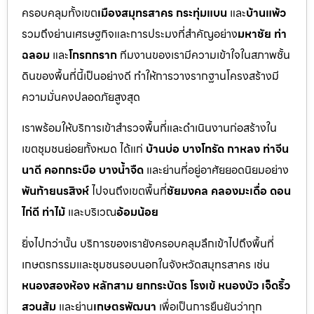
ครอบคลุมทั้งเขต
เมืองสมุทรสาคร กระทุ่มแบน
และ
บ้านแพ้ว
รวมถึงย่านเศรษฐกิจและการประมงที่สำคัญอย่าง
มหาชัย ท่า
ฉลอม
และ
โกรกกราก
ทีมงานของเรามีความเข้าใจในสภาพชั้น
ดินของพื้นที่นี้เป็นอย่างดี ทำให้การวางรากฐานโครงสร้างมี
ความมั่นคงปลอดภัยสูงสุด
เราพร้อมให้บริการเข้าสำรวจพื้นที่และดำเนินงานก่อสร้างใน
เขตชุมชนย่อยทั้งหมด ได้แก่
บ้านบ่อ บางโทรัด กาหลง ท่าจีน
นาดี คอกกระบือ บางน้ำจืด
และย่านที่อยู่อาศัยยอดนิยมอย่าง
พันท้ายนรสิงห์
ไปจนถึงเขตพื้นที่
ชัยมงคล คลองมะเดื่อ ดอน
ไก่ดี ท่าไม้
และบริเวณ
อ้อมน้อย
ยิ่งไปกว่านั้น บริการของเรายังครอบคลุมลึกเข้าไปถึงพื้นที่
เกษตรกรรมและชุมชนรอบนอกในจังหวัดสมุทรสาคร เช่น
หนองสองห้อง หลักสาม ยกกระบัตร โรงเข้ หนองบัว เจ็ดริ้ว
สวนส้ม
และย่าน
เกษตรพัฒนา
เพื่อเป็นการยืนยันว่าทุก