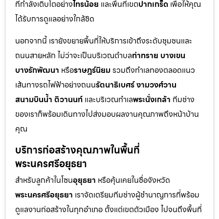
ที่กำลังเติบโตอย่าง
ไทรน้อย
และพื้นที่เขต
ปากเกร็ด
เพื่อให้คุณ
ได้รับการดูแลอย่างใกล้ชิด
นอกจากนี้ เรายังขยายพื้นที่ให้บริการเข้าถึงระดับชุมชนและ
ถนนสายหลัก ไม่ว่าจะเป็นบริเวณตำบล
ท่าทราย บางเขน
บางรักพัฒนา
หรือ
ราษฎร์นิยม
รวมถึงทำเลทองตลอดแนว
เส้นทางรถไฟฟ้าอย่างถนน
รัตนาธิเบศร์ งามวงศ์วาน
สนามบินน้ำ ติวานนท์
และบริเวณทำเล
พระนั่งเกล้า
ทีมช่าง
ของเราก็พร้อมเดินทางไปส่งมอบผลงานคุณภาพถึงหน้าบ้าน
คุณ
บริการก่อสร้างคุณภาพในพื้นที่
พระนครศรีอยุธยา
สำหรับลูกค้าในโซน
อุยุธยา
หรือคุ้นเคยในชื่อจังหวัด
พระนครศรีอยุธยา
เราจัดเตรียมทีมช่างผู้ชำนาญการที่พร้อม
ดูแลงานก่อสร้างในทุกอำเภอ ตั้งแต่เขตตัวเมือง ไปจนถึงพื้นที่