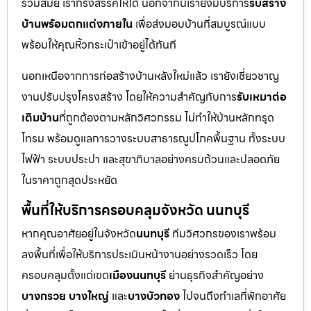
ร่วมสมัย เราก็รังสรรค์ให้ได้ นอกจากนี้เรายังมีบริการ
รับสร้าง
บ้านพร้อมตกแต่งภายใน
เพื่อส่งมอบบ้านที่สมบูรณ์แบบ
พร้อมให้คุณหิ้วกระเป๋าเข้าอยู่ได้ทันที
นอกเหนือจากการก่อสร้างบ้านหลังใหม่แล้ว เรายังเชี่ยวชาญ
งานปรับปรุงโครงสร้าง โดยให้ความสำคัญกับการ
รับเหมาต่อ
เติมบ้าน
ที่ถูกต้องตามหลักวิศวกรรม ไม่ทำให้บ้านหลักทรุด
โทรม พร้อมดูแลการวางระบบสาธารณูปโภคพื้นฐาน ทั้งระบบ
ไฟฟ้า ระบบประปา และสุขาภิบาลอย่างครบถ้วนและปลอดภัย
ในราคาถูกสุดประหยัด
พื้นที่ให้บริการครอบคลุมจังหวัด นนทบุรี
หากคุณอาศัยอยู่ในจังหวัด
นนทบุรี
ทีมวิศวกรของเราพร้อม
ลงพื้นที่เพื่อให้บริการประเมินหน้างานอย่างรวดเร็ว โดย
ครอบคลุมตั้งแต่เขต
เมืองนนทบุรี
ย่านธุรกิจสำคัญอย่าง
บางกรวย บางใหญ่
และ
บางบัวทอง
ไปจนถึงทำเลที่พักอาศัย