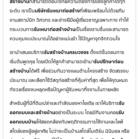
สร้างบ้าน
ที่สามารถตอบโจทย์ความต้องการของลูกค้าได้ทุก
ระดับ เราเป็น
บริษัทรับเหมาก่อสร้าง
ที่เพียบพร้อมไปด้วยทีม
งานสถาปนิก วิศวกร และช่างฝีมือผู้เชี่ยวชาญเฉพาะทาง ทำให้
กระบวนการ
รับเหมาก่อสร้างบ้าน
เป็นเรื่องราบรื่นและสามารถ
ควบคุมงบประมาณได้อย่างแม่นยำ ไร้ปัญหาจุกจิกกวนใจ
เรานำเสนอบริการ
รับสร้างบ้านครบวงจร
ตั้งแต่ขั้นตอนการ
เริ่มต้นพูดคุย โดยเปิดให้ลูกค้าสามารถเข้ามา
รับปรึกษาก่อน
สร้างบ้าน
ได้ฟรี เพื่อร่วมกันวางแผนด้านโครงสร้าง จัดสรรงบ
ประมาณ และเลือกใช้วัสดุก่อสร้างที่คุ้มค่าที่สุด เพื่อให้คุณหมด
กังวลเรื่องงบหลุดหรือปัญหาผู้รับเหมาทิ้งงานในภายหลัง
สำหรับผู้ที่มีที่ดินเปล่าและกำลังมองหาไอเดีย เราให้บริการ
รับ
ออกแบบและสร้างบ้าน
อย่างเป็นระบบ โดยมีทีมงานคอย
รับ
ออกแบบบ้าน
ให้สอดคล้องกับพฤติกรรมการใช้งานและไลฟ์
สไตล์ของผู้อยู่อาศัย ไม่ว่าจะเป็นบ้านสไตล์โมเดิร์น มินิมอล หรือ