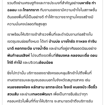
รวมถึงย่านเศรษฐกิจและการประมงที่สำคัญอย่าง
มหาชัย ท่า
ฉลอม
และ
โกรกกราก
ทีมงานของเรามีความเข้าใจในสภาพชั้น
ดินของพื้นที่นี้เป็นอย่างดี ทำให้การวางรากฐานโครงสร้างมี
ความมั่นคงปลอดภัยสูงสุด
เราพร้อมให้บริการเข้าสำรวจพื้นที่และดำเนินงานก่อสร้างใน
เขตชุมชนย่อยทั้งหมด ได้แก่
บ้านบ่อ บางโทรัด กาหลง ท่าจีน
นาดี คอกกระบือ บางน้ำจืด
และย่านที่อยู่อาศัยยอดนิยมอย่าง
พันท้ายนรสิงห์
ไปจนถึงเขตพื้นที่
ชัยมงคล คลองมะเดื่อ ดอน
ไก่ดี ท่าไม้
และบริเวณ
อ้อมน้อย
ยิ่งไปกว่านั้น บริการของเรายังครอบคลุมลึกเข้าไปถึงพื้นที่
เกษตรกรรมและชุมชนรอบนอกในจังหวัดสมุทรสาคร เช่น
หนองสองห้อง หลักสาม ยกกระบัตร โรงเข้ หนองบัว เจ็ดริ้ว
สวนส้ม
และย่าน
เกษตรพัฒนา
เพื่อเป็นการยืนยันว่าทุก
ครอบครัวในพื้นที่ที่เราให้บริการ จะสามารถเข้าถึงบริการรับ