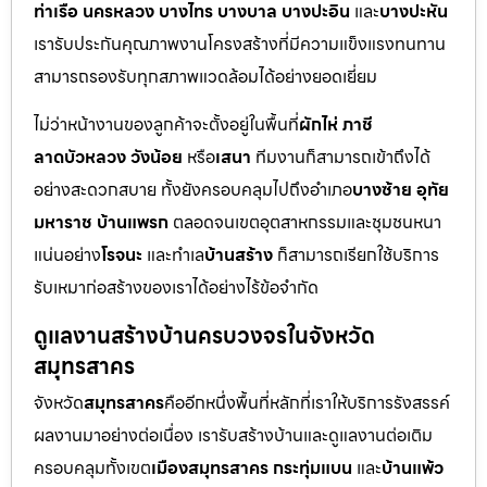
ท่าเรือ นครหลวง บางไทร บางบาล บางปะอิน
และ
บางปะหัน
เรารับประกันคุณภาพงานโครงสร้างที่มีความแข็งแรงทนทาน
สามารถรองรับทุกสภาพแวดล้อมได้อย่างยอดเยี่ยม
ไม่ว่าหน้างานของลูกค้าจะตั้งอยู่ในพื้นที่
ผักไห่ ภาชี
ลาดบัวหลวง วังน้อย
หรือ
เสนา
ทีมงานก็สามารถเข้าถึงได้
อย่างสะดวกสบาย ทั้งยังครอบคลุมไปถึงอำเภอ
บางซ้าย อุทัย
มหาราช บ้านแพรก
ตลอดจนเขตอุตสาหกรรมและชุมชนหนา
แน่นอย่าง
โรจนะ
และทำเล
บ้านสร้าง
ก็สามารถเรียกใช้บริการ
รับเหมาก่อสร้างของเราได้อย่างไร้ข้อจำกัด
ดูแลงานสร้างบ้านครบวงจรในจังหวัด
สมุทรสาคร
จังหวัด
สมุทรสาคร
คืออีกหนึ่งพื้นที่หลักที่เราให้บริการรังสรรค์
ผลงานมาอย่างต่อเนื่อง เรารับสร้างบ้านและดูแลงานต่อเติม
ครอบคลุมทั้งเขต
เมืองสมุทรสาคร กระทุ่มแบน
และ
บ้านแพ้ว