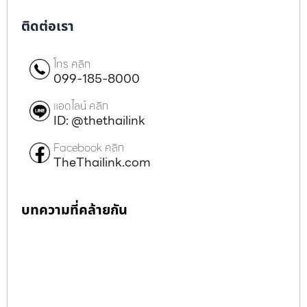
ติดต่อเรา
โทร คลิก
099-185-8000
แอดไลน์ คลิก
ID: @thethailink
Facebook คลิก
TheThailink.com
บทความที่คล้ายกัน