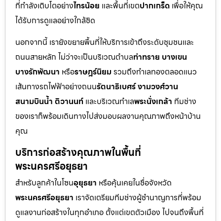
ที่กำลังเติบโตอย่าง
ไทรน้อย
และพื้นที่เขต
ปากเกร็ด
เพื่อให้คุณ
ได้รับการดูแลอย่างใกล้ชิด
นอกจากนี้ เรายังขยายพื้นที่ให้บริการเข้าถึงระดับชุมชนและ
ถนนสายหลัก ไม่ว่าจะเป็นบริเวณตำบล
ท่าทราย บางเขน
บางรักพัฒนา
หรือ
ราษฎร์นิยม
รวมถึงทำเลทองตลอดแนว
เส้นทางรถไฟฟ้าอย่างถนน
รัตนาธิเบศร์ งามวงศ์วาน
สนามบินน้ำ ติวานนท์
และบริเวณทำเล
พระนั่งเกล้า
ทีมช่าง
ของเราก็พร้อมเดินทางไปส่งมอบผลงานคุณภาพถึงหน้าบ้าน
คุณ
บริการก่อสร้างคุณภาพในพื้นที่
พระนครศรีอยุธยา
สำหรับลูกค้าในโซน
อุยุธยา
หรือคุ้นเคยในชื่อจังหวัด
พระนครศรีอยุธยา
เราจัดเตรียมทีมช่างผู้ชำนาญการที่พร้อม
ดูแลงานก่อสร้างในทุกอำเภอ ตั้งแต่เขตตัวเมือง ไปจนถึงพื้นที่