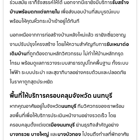
ร่วมสมัย เราก็รังสรรค์ให้ได้ นอกจากนี้เรายังมีบริการ
รับสร้าง
บ้านพร้อมตกแต่งภายใน
เพื่อส่งมอบบ้านที่สมบูรณ์แบบ
พร้อมให้คุณหิ้วกระเป๋าเข้าอยู่ได้ทันที
นอกเหนือจากการก่อสร้างบ้านหลังใหม่แล้ว เรายังเชี่ยวชาญ
งานปรับปรุงโครงสร้าง โดยให้ความสำคัญกับการ
รับเหมาต่อ
เติมบ้าน
ที่ถูกต้องตามหลักวิศวกรรม ไม่ทำให้บ้านหลักทรุด
โทรม พร้อมดูแลการวางระบบสาธารณูปโภคพื้นฐาน ทั้งระบบ
ไฟฟ้า ระบบประปา และสุขาภิบาลอย่างครบถ้วนและปลอดภัย
ในราคาถูกสุดประหยัด
พื้นที่ให้บริการครอบคลุมจังหวัด นนทบุรี
หากคุณอาศัยอยู่ในจังหวัด
นนทบุรี
ทีมวิศวกรของเราพร้อม
ลงพื้นที่เพื่อให้บริการประเมินหน้างานอย่างรวดเร็ว โดย
ครอบคลุมตั้งแต่เขต
เมืองนนทบุรี
ย่านธุรกิจสำคัญอย่าง
บางกรวย บางใหญ่
และ
บางบัวทอง
ไปจนถึงทำเลที่พักอาศัย