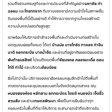
รวมถึงย่านเศรษฐกิจและการประมงที่สำคัญอย่าง
มหาชัย ท่า
ฉลอม
และ
โกรกกราก
ทีมงานของเรามีความเข้าใจในสภาพชั้น
ดินของพื้นที่นี้เป็นอย่างดี ทำให้การวางรากฐานโครงสร้างมี
ความมั่นคงปลอดภัยสูงสุด
เราพร้อมให้บริการเข้าสำรวจพื้นที่และดำเนินงานก่อสร้างใน
เขตชุมชนย่อยทั้งหมด ได้แก่
บ้านบ่อ บางโทรัด กาหลง ท่าจีน
นาดี คอกกระบือ บางน้ำจืด
และย่านที่อยู่อาศัยยอดนิยมอย่าง
พันท้ายนรสิงห์
ไปจนถึงเขตพื้นที่
ชัยมงคล คลองมะเดื่อ ดอน
ไก่ดี ท่าไม้
และบริเวณ
อ้อมน้อย
ยิ่งไปกว่านั้น บริการของเรายังครอบคลุมลึกเข้าไปถึงพื้นที่
เกษตรกรรมและชุมชนรอบนอกในจังหวัดสมุทรสาคร เช่น
หนองสองห้อง หลักสาม ยกกระบัตร โรงเข้ หนองบัว เจ็ดริ้ว
สวนส้ม
และย่าน
เกษตรพัฒนา
เพื่อเป็นการยืนยันว่าทุก
ครอบครัวในพื้นที่ที่เราให้บริการ จะสามารถเข้าถึงบริการรับ