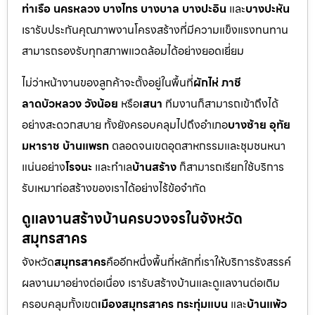
ท่าเรือ นครหลวง บางไทร บางบาล บางปะอิน
และ
บางปะหัน
เรารับประกันคุณภาพงานโครงสร้างที่มีความแข็งแรงทนทาน
สามารถรองรับทุกสภาพแวดล้อมได้อย่างยอดเยี่ยม
ไม่ว่าหน้างานของลูกค้าจะตั้งอยู่ในพื้นที่
ผักไห่ ภาชี
ลาดบัวหลวง วังน้อย
หรือ
เสนา
ทีมงานก็สามารถเข้าถึงได้
อย่างสะดวกสบาย ทั้งยังครอบคลุมไปถึงอำเภอ
บางซ้าย อุทัย
มหาราช บ้านแพรก
ตลอดจนเขตอุตสาหกรรมและชุมชนหนา
แน่นอย่าง
โรจนะ
และทำเล
บ้านสร้าง
ก็สามารถเรียกใช้บริการ
รับเหมาก่อสร้างของเราได้อย่างไร้ข้อจำกัด
ดูแลงานสร้างบ้านครบวงจรในจังหวัด
สมุทรสาคร
จังหวัด
สมุทรสาคร
คืออีกหนึ่งพื้นที่หลักที่เราให้บริการรังสรรค์
ผลงานมาอย่างต่อเนื่อง เรารับสร้างบ้านและดูแลงานต่อเติม
ครอบคลุมทั้งเขต
เมืองสมุทรสาคร กระทุ่มแบน
และ
บ้านแพ้ว