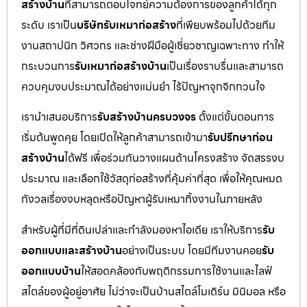
สร้างบ้าน
ที่สามารถตอบโจทย์ความต้องการของลูกค้าได้ทุก
ระดับ เราเป็น
บริษัทรับเหมาก่อสร้าง
ที่เพียบพร้อมไปด้วยทีม
งานสถาปนิก วิศวกร และช่างฝีมือผู้เชี่ยวชาญเฉพาะทาง ทำให้
กระบวนการ
รับเหมาก่อสร้างบ้าน
เป็นเรื่องราบรื่นและสามารถ
ควบคุมงบประมาณได้อย่างแม่นยำ ไร้ปัญหาจุกจิกกวนใจ
เรานำเสนอบริการ
รับสร้างบ้านครบวงจร
ตั้งแต่ขั้นตอนการ
เริ่มต้นพูดคุย โดยเปิดให้ลูกค้าสามารถเข้ามา
รับปรึกษาก่อน
สร้างบ้าน
ได้ฟรี เพื่อร่วมกันวางแผนด้านโครงสร้าง จัดสรรงบ
ประมาณ และเลือกใช้วัสดุก่อสร้างที่คุ้มค่าที่สุด เพื่อให้คุณหมด
กังวลเรื่องงบหลุดหรือปัญหาผู้รับเหมาทิ้งงานในภายหลัง
สำหรับผู้ที่มีที่ดินเปล่าและกำลังมองหาไอเดีย เราให้บริการ
รับ
ออกแบบและสร้างบ้าน
อย่างเป็นระบบ โดยมีทีมงานคอย
รับ
ออกแบบบ้าน
ให้สอดคล้องกับพฤติกรรมการใช้งานและไลฟ์
สไตล์ของผู้อยู่อาศัย ไม่ว่าจะเป็นบ้านสไตล์โมเดิร์น มินิมอล หรือ