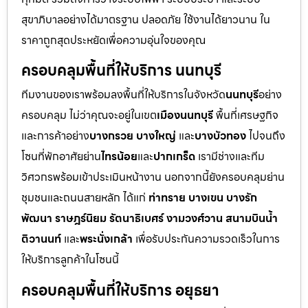
สุขาภิบาลอย่างได้มาตรฐาน ปลอดภัย ใช้งานได้ยาวนาน ใน
ราคาถูกสุดประหยัดเพื่อความอุ่นใจของคุณ
ครอบคลุมพื้นที่ให้บริการ นนทบุรี
ทีมงานของเราพร้อมลงพื้นที่ให้บริการในจังหวัด
นนทบุรี
อย่าง
ครอบคลุม ไม่ว่าคุณจะอยู่ในเขต
เมืองนนทบุรี
พื้นที่เศรษฐกิจ
และการค้าอย่าง
บางกรวย บางใหญ่
และ
บางบัวทอง
ไปจนถึง
โซนที่พักอาศัยย่าน
ไทรน้อย
และ
ปากเกร็ด
เรามีช่างและทีม
วิศวกรพร้อมเข้าประเมินหน้างาน นอกจากนี้ยังครอบคลุมย่าน
ชุมชนและถนนสายหลัก ได้แก่
ท่าทราย บางเขน บางรัก
พัฒนา ราษฎร์นิยม รัตนาธิเบศร์ งามวงศ์วาน สนามบินน้ำ
ติวานนท์
และ
พระนั่งเกล้า
เพื่อรับประกันความรวดเร็วในการ
ให้บริการลูกค้าในโซนนี้
ครอบคลุมพื้นที่ให้บริการ อยุธยา