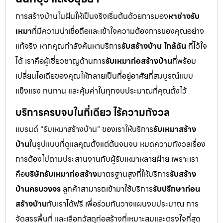
การสร้างบ้านในฝันให้เป็นจริงเริ่มต้นด้วยการมอง
หาช่างรับ
เหมา
ที่มีความน่าเชื่อถือและเข้าใจความต้องการของคุณอย่าง
แท้จริง หากคุณกำลังค้นหาบริการ
รับสร้างบ้าน ใกล้ฉัน
ที่ไว้ใจ
ได้ เราคือผู้เชี่ยวชาญด้านการ
รับเหมาก่อสร้างบ้าน
ที่พร้อม
เปลี่ยนไอเดียของคุณให้กลายเป็นที่อยู่อาศัยที่สมบูรณ์แบบ
แข็งแรง ทนทาน และคุ้มค่าในทุกงบประมาณที่คุณตั้งไว้
บริการครบจบในที่เดียว ไร้ความกังวล
แบรนด์ “รับเหมาสร้างบ้าน” ของเราให้บริการ
รับเหมาสร้าง
บ้าน
ในรูปแบบที่ดูแลคุณตั้งแต่ต้นจนจบ หมดความกังวลเรื่อง
การต้องไปตามประสานงานกับผู้รับเหมาหลายฝ่าย เพราะเรา
คือ
บริษัทรับเหมาก่อสร้าง
มาตรฐานสูงที่ให้บริการ
รับสร้าง
บ้านครบวงจร
ลูกค้าสามารถเข้ามาใช้บริการ
รับปรึกษาก่อน
สร้างบ้าน
กับเราได้ฟรี เพื่อร่วมกันวางแผนงบประมาณ การ
จัดสรรพื้นที่ และเลือกวัสดุก่อสร้างที่เหมาะสมและตรงใจที่สุด