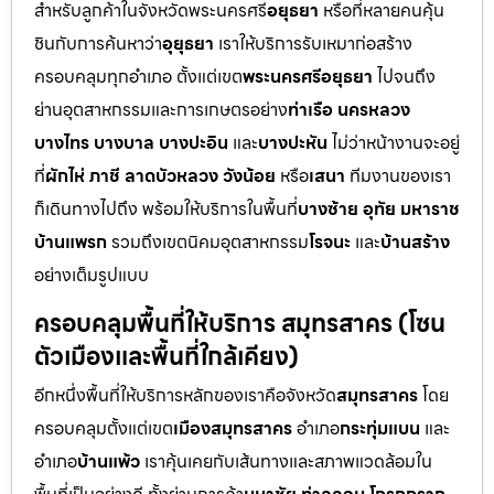
สำหรับลูกค้าในจังหวัดพระนครศรี
อยุธยา
หรือที่หลายคนคุ้น
ชินกับการค้นหาว่า
อุยุธยา
เราให้บริการรับเหมาก่อสร้าง
ครอบคลุมทุกอำเภอ ตั้งแต่เขต
พระนครศรีอยุธยา
ไปจนถึง
ย่านอุตสาหกรรมและการเกษตรอย่าง
ท่าเรือ นครหลวง
บางไทร บางบาล บางปะอิน
และ
บางปะหัน
ไม่ว่าหน้างานจะอยู่
ที่
ผักไห่ ภาชี ลาดบัวหลวง วังน้อย
หรือ
เสนา
ทีมงานของเรา
ก็เดินทางไปถึง พร้อมให้บริการในพื้นที่
บางซ้าย อุทัย มหาราช
บ้านแพรก
รวมถึงเขตนิคมอุตสาหกรรม
โรจนะ
และ
บ้านสร้าง
อย่างเต็มรูปแบบ
ครอบคลุมพื้นที่ให้บริการ สมุทรสาคร (โซน
ตัวเมืองและพื้นที่ใกล้เคียง)
อีกหนึ่งพื้นที่ให้บริการหลักของเราคือจังหวัด
สมุทรสาคร
โดย
ครอบคลุมตั้งแต่เขต
เมืองสมุทรสาคร
อำเภอ
กระทุ่มแบน
และ
อำเภอ
บ้านแพ้ว
เราคุ้นเคยกับเส้นทางและสภาพแวดล้อมใน