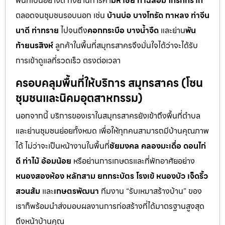
พื้นที่เป็นอย่างดี ทั้งย่านการค้า
มหาชัย ท่าฉลอม โกรกกราก
ตลอดจนชุมชนรอบนอก เช่น
บ้านบ่อ บางโทรัด กาหลง ท่าจีน
นาดี ท่าทราย
ไปจนถึง
คอกกระบือ บางน้ำจืด
และย่าน
พัน
ท้ายนรสิงห์
ลูกค้าในพื้นที่สมุทรสาครจึงมั่นใจได้ว่าจะได้รับ
การเข้าดูแลที่รวดเร็ว ตรงต่อเวลา
ครอบคลุมพื้นที่ให้บริการ สมุทรสาคร (โซน
ชุมชนและนิคมอุตสาหกรรม)
นอกจากนี้ บริการของเราในสมุทรสาครยังเข้าถึงพื้นที่ตำบล
และย่านชุมชนย่อยทั้งหมด เพื่อให้ทุกคนสามารถมีบ้านคุณภาพ
ได้ ไม่ว่าจะเป็นหน้างานในพื้นที่
ชัยมงคล คลองมะเดื่อ ดอนไก่
ดี ท่าไม้ อ้อมน้อย
หรือย่านการเกษตรและที่พักอาศัยอย่าง
หนองสองห้อง หลักสาม ยกกระบัตร โรงเข้ หนองบัว เจ็ดริ้ว
สวนส้ม
และ
เกษตรพัฒนา
ทีมงาน “รับเหมาสร้างบ้าน” ของ
เราก็พร้อมนำส่งมอบผลงานการก่อสร้างที่ได้มาตรฐานสูงสุด
ถึงหน้าบ้านคุณ