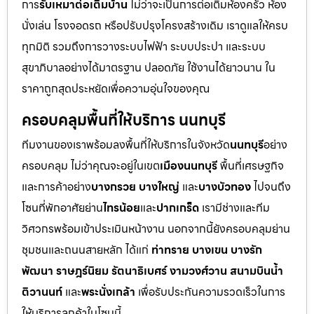
การ
รับเหมาต่อเติมบ้าน
ไม่ว่าจะเป็นการต่อเติมห้องครัว ห้อง
นั่งเล่น โรงจอดรถ หรือปรับปรุงโครงสร้างเดิม เราดูแลให้ครบ
ทุกมิติ รวมถึงการวางระบบไฟฟ้า ระบบประปา และระบบ
สุขาภิบาลอย่างได้มาตรฐาน ปลอดภัย ใช้งานได้ยาวนาน ใน
ราคาถูกสุดประหยัดเพื่อความอุ่นใจของคุณ
ครอบคลุมพื้นที่ให้บริการ นนทบุรี
ทีมงานของเราพร้อมลงพื้นที่ให้บริการในจังหวัด
นนทบุรี
อย่าง
ครอบคลุม ไม่ว่าคุณจะอยู่ในเขต
เมืองนนทบุรี
พื้นที่เศรษฐกิจ
และการค้าอย่าง
บางกรวย บางใหญ่
และ
บางบัวทอง
ไปจนถึง
โซนที่พักอาศัยย่าน
ไทรน้อย
และ
ปากเกร็ด
เรามีช่างและทีม
วิศวกรพร้อมเข้าประเมินหน้างาน นอกจากนี้ยังครอบคลุมย่าน
ชุมชนและถนนสายหลัก ได้แก่
ท่าทราย บางเขน บางรัก
พัฒนา ราษฎร์นิยม รัตนาธิเบศร์ งามวงศ์วาน สนามบินน้ำ
ติวานนท์
และ
พระนั่งเกล้า
เพื่อรับประกันความรวดเร็วในการ
ให้บริการลูกค้าในโซนนี้