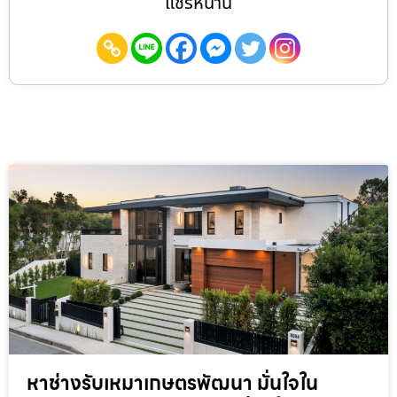
แชร์หน้านี้
หาช่างรับเหมาเกษตรพัฒนา มั่นใจใน