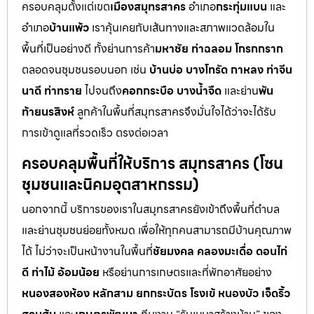
ครอบคลุมตั้งแต่เขต
เมืองสมุทรสาคร
อำเภอ
กระทุ่มแบน
และ
อำเภอ
บ้านแพ้ว
เราคุ้นเคยกับเส้นทางและสภาพแวดล้อมใน
พื้นที่เป็นอย่างดี ทั้งย่านการค้า
มหาชัย ท่าฉลอม โกรกกราก
ตลอดจนชุมชนรอบนอก เช่น
บ้านบ่อ บางโทรัด กาหลง ท่าจีน
นาดี ท่าทราย
ไปจนถึง
คอกกระบือ บางน้ำจืด
และย่าน
พัน
ท้ายนรสิงห์
ลูกค้าในพื้นที่สมุทรสาครจึงมั่นใจได้ว่าจะได้รับ
การเข้าดูแลที่รวดเร็ว ตรงต่อเวลา
ครอบคลุมพื้นที่ให้บริการ สมุทรสาคร (โซน
ชุมชนและนิคมอุตสาหกรรม)
นอกจากนี้ บริการของเราในสมุทรสาครยังเข้าถึงพื้นที่ตำบล
และย่านชุมชนย่อยทั้งหมด เพื่อให้ทุกคนสามารถมีบ้านคุณภาพ
ได้ ไม่ว่าจะเป็นหน้างานในพื้นที่
ชัยมงคล คลองมะเดื่อ ดอนไก่
ดี ท่าไม้ อ้อมน้อย
หรือย่านการเกษตรและที่พักอาศัยอย่าง
หนองสองห้อง หลักสาม ยกกระบัตร โรงเข้ หนองบัว เจ็ดริ้ว