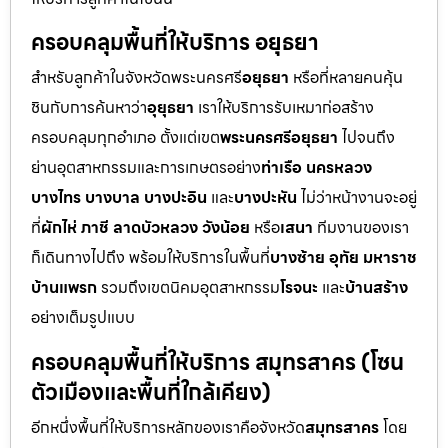
ครอบคลุมพื้นที่ให้บริการ อยุธยา
สำหรับลูกค้าในจังหวัดพระนครศรี
อยุธยา
หรือที่หลายคนคุ้น
ชินกับการค้นหาว่า
อุยุธยา
เราให้บริการรับเหมาก่อสร้าง
ครอบคลุมทุกอำเภอ ตั้งแต่เขต
พระนครศรีอยุธยา
ไปจนถึง
ย่านอุตสาหกรรมและการเกษตรอย่าง
ท่าเรือ นครหลวง
บางไทร บางบาล บางปะอิน
และ
บางปะหัน
ไม่ว่าหน้างานจะอยู่
ที่
ผักไห่ ภาชี ลาดบัวหลวง วังน้อย
หรือ
เสนา
ทีมงานของเรา
ก็เดินทางไปถึง พร้อมให้บริการในพื้นที่
บางซ้าย อุทัย มหาราช
บ้านแพรก
รวมถึงเขตนิคมอุตสาหกรรม
โรจนะ
และ
บ้านสร้าง
อย่างเต็มรูปแบบ
ครอบคลุมพื้นที่ให้บริการ สมุทรสาคร (โซน
ตัวเมืองและพื้นที่ใกล้เคียง)
อีกหนึ่งพื้นที่ให้บริการหลักของเราคือจังหวัด
สมุทรสาคร
โดย