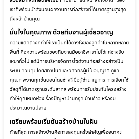
สวนส้ม
และ
เกษตรพัฒนา
ทีมงาน “รับเหมาสร้างบ้าน” ของ
เราก็พร้อมนำส่งมอบผลงานการก่อสร้างที่ได้มาตรฐานสูงสุด
ถึงหน้าบ้านคุณ
มั่นใจในคุณภาพ ด้วยทีมงานผู้เชี่ยวชาญ
ความแตกต่างที่ทำให้เราเป็นที่ไว้วางใจของลูกค้าในหลากหลาย
พื้นที่ คือความพร้อมของทีมงานมืออาชีพ เราไม่ใช่แค่ช่างรับ
เหมาทั่วไป แต่มีการบริหารจัดการไซต์งานก่อสร้างอย่างเป็น
ระบบ ควบคุมโดยสถาปนิกและวิศวกรผู้มีใบอนุญาต ดูแล
คุณภาพงานทุกขั้นตอนโดยช่างฝีมือผู้ชำนาญการ การเลือกใช้
วัสดุที่ได้มาตรฐานระดับสากล พร้อมการรับประกันโครงสร้าง
ทำให้คุณหมดห่วงเรื่องปัญหาบ้านทรุด บ้านร้าว หรืองบ
ประมาณบานปลาย
เตรียมพร้อมเริ่มต้นสร้างบ้านในฝัน
ท้ายที่สุด การสร้างบ้านคือการลงทุนครั้งสำคัญเพื่ออนาคต