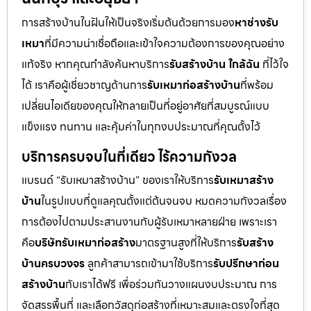
การสร้างบ้านในฝันให้เป็นจริงเริ่มต้นด้วยการมอง
หาช่างรับ
เหมา
ที่มีความน่าเชื่อถือและเข้าใจความต้องการของคุณอย่าง
แท้จริง หากคุณกำลังค้นหาบริการ
รับสร้างบ้าน ใกล้ฉัน
ที่ไว้ใจ
ได้ เราคือผู้เชี่ยวชาญด้านการ
รับเหมาก่อสร้างบ้าน
ที่พร้อม
เปลี่ยนไอเดียของคุณให้กลายเป็นที่อยู่อาศัยที่สมบูรณ์แบบ
แข็งแรง ทนทาน และคุ้มค่าในทุกงบประมาณที่คุณตั้งไว้
บริการครบจบในที่เดียว ไร้ความกังวล
แบรนด์ “รับเหมาสร้างบ้าน” ของเราให้บริการ
รับเหมาสร้าง
บ้าน
ในรูปแบบที่ดูแลคุณตั้งแต่ต้นจนจบ หมดความกังวลเรื่อง
การต้องไปตามประสานงานกับผู้รับเหมาหลายฝ่าย เพราะเรา
คือ
บริษัทรับเหมาก่อสร้าง
มาตรฐานสูงที่ให้บริการ
รับสร้าง
บ้านครบวงจร
ลูกค้าสามารถเข้ามาใช้บริการ
รับปรึกษาก่อน
สร้างบ้าน
กับเราได้ฟรี เพื่อร่วมกันวางแผนงบประมาณ การ
จัดสรรพื้นที่ และเลือกวัสดุก่อสร้างที่เหมาะสมและตรงใจที่สุด