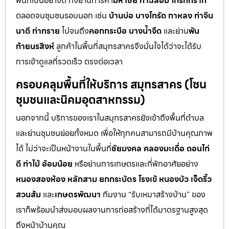
พื้นที่เป็นอย่างดี ทั้งย่านการค้า
มหาชัย ท่าฉลอม โกรกกราก
ตลอดจนชุมชนรอบนอก เช่น
บ้านบ่อ บางโทรัด กาหลง ท่าจีน
นาดี ท่าทราย
ไปจนถึง
คอกกระบือ บางน้ำจืด
และย่าน
พัน
ท้ายนรสิงห์
ลูกค้าในพื้นที่สมุทรสาครจึงมั่นใจได้ว่าจะได้รับ
การเข้าดูแลที่รวดเร็ว ตรงต่อเวลา
ครอบคลุมพื้นที่ให้บริการ สมุทรสาคร (โซน
ชุมชนและนิคมอุตสาหกรรม)
นอกจากนี้ บริการของเราในสมุทรสาครยังเข้าถึงพื้นที่ตำบล
และย่านชุมชนย่อยทั้งหมด เพื่อให้ทุกคนสามารถมีบ้านคุณภาพ
ได้ ไม่ว่าจะเป็นหน้างานในพื้นที่
ชัยมงคล คลองมะเดื่อ ดอนไก่
ดี ท่าไม้ อ้อมน้อย
หรือย่านการเกษตรและที่พักอาศัยอย่าง
หนองสองห้อง หลักสาม ยกกระบัตร โรงเข้ หนองบัว เจ็ดริ้ว
สวนส้ม
และ
เกษตรพัฒนา
ทีมงาน “รับเหมาสร้างบ้าน” ของ
เราก็พร้อมนำส่งมอบผลงานการก่อสร้างที่ได้มาตรฐานสูงสุด
ถึงหน้าบ้านคุณ