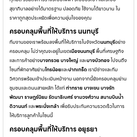
สุขาภิบาลอย่างได้มาตรฐาน ปลอดภัย ใช้งานได้ยาวนาน ใน
ราคาถูกสุดประหยัดเพื่อความอุ่นใจของคุณ
ครอบคลุมพื้นที่ให้บริการ นนทบุรี
ทีมงานของเราพร้อมลงพื้นที่ให้บริการในจังหวัด
นนทบุรี
อย่าง
ครอบคลุม ไม่ว่าคุณจะอยู่ในเขต
เมืองนนทบุรี
พื้นที่เศรษฐกิจ
และการค้าอย่าง
บางกรวย บางใหญ่
และ
บางบัวทอง
ไปจนถึง
โซนที่พักอาศัยย่าน
ไทรน้อย
และ
ปากเกร็ด
เรามีช่างและทีม
วิศวกรพร้อมเข้าประเมินหน้างาน นอกจากนี้ยังครอบคลุมย่าน
ชุมชนและถนนสายหลัก ได้แก่
ท่าทราย บางเขน บางรัก
พัฒนา ราษฎร์นิยม รัตนาธิเบศร์ งามวงศ์วาน สนามบินน้ำ
ติวานนท์
และ
พระนั่งเกล้า
เพื่อรับประกันความรวดเร็วในการ
ให้บริการลูกค้าในโซนนี้
ครอบคลุมพื้นที่ให้บริการ อยุธยา