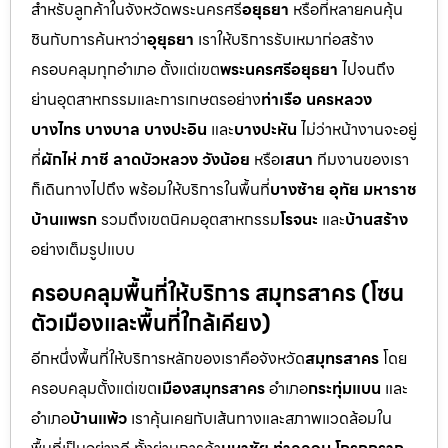
สำหรับลูกค้าในจังหวัดพระนครศรี
อยุธยา
หรือที่หลายคนคุ้น
ชินกับการค้นหาว่า
อุยุธยา
เราให้บริการรับเหมาก่อสร้าง
ครอบคลุมทุกอำเภอ ตั้งแต่เขต
พระนครศรีอยุธยา
ไปจนถึง
ย่านอุตสาหกรรมและการเกษตรอย่าง
ท่าเรือ นครหลวง
บางไทร บางบาล บางปะอิน
และ
บางปะหัน
ไม่ว่าหน้างานจะอยู่
ที่
ผักไห่ ภาชี ลาดบัวหลวง วังน้อย
หรือ
เสนา
ทีมงานของเรา
ก็เดินทางไปถึง พร้อมให้บริการในพื้นที่
บางซ้าย อุทัย มหาราช
บ้านแพรก
รวมถึงเขตนิคมอุตสาหกรรม
โรจนะ
และ
บ้านสร้าง
อย่างเต็มรูปแบบ
ครอบคลุมพื้นที่ให้บริการ สมุทรสาคร (โซน
ตัวเมืองและพื้นที่ใกล้เคียง)
อีกหนึ่งพื้นที่ให้บริการหลักของเราคือจังหวัด
สมุทรสาคร
โดย
ครอบคลุมตั้งแต่เขต
เมืองสมุทรสาคร
อำเภอ
กระทุ่มแบน
และ
อำเภอ
บ้านแพ้ว
เราคุ้นเคยกับเส้นทางและสภาพแวดล้อมใน