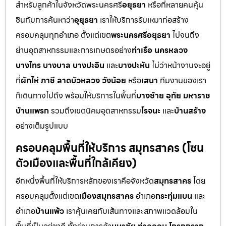
สำหรับลูกค้าในจังหวัดพระนครศรี
อยุธยา
หรือที่หลายคนคุ้น
ชินกับการค้นหาว่า
อุยุธยา
เราให้บริการรับเหมาก่อสร้าง
ครอบคลุมทุกอำเภอ ตั้งแต่เขต
พระนครศรีอยุธยา
ไปจนถึง
ย่านอุตสาหกรรมและการเกษตรอย่าง
ท่าเรือ นครหลวง
บางไทร บางบาล บางปะอิน
และ
บางปะหัน
ไม่ว่าหน้างานจะอยู่
ที่
ผักไห่ ภาชี ลาดบัวหลวง วังน้อย
หรือ
เสนา
ทีมงานของเรา
ก็เดินทางไปถึง พร้อมให้บริการในพื้นที่
บางซ้าย อุทัย มหาราช
บ้านแพรก
รวมถึงเขตนิคมอุตสาหกรรม
โรจนะ
และ
บ้านสร้าง
อย่างเต็มรูปแบบ
ครอบคลุมพื้นที่ให้บริการ สมุทรสาคร (โซน
ตัวเมืองและพื้นที่ใกล้เคียง)
อีกหนึ่งพื้นที่ให้บริการหลักของเราคือจังหวัด
สมุทรสาคร
โดย
ครอบคลุมตั้งแต่เขต
เมืองสมุทรสาคร
อำเภอ
กระทุ่มแบน
และ
อำเภอ
บ้านแพ้ว
เราคุ้นเคยกับเส้นทางและสภาพแวดล้อมใน