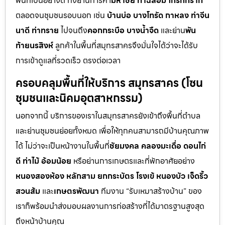
พื้นที่เป็นอย่างดี ทั้งย่านการค้า
มหาชัย ท่าฉลอม โกรกกราก
ตลอดจนชุมชนรอบนอก เช่น
บ้านบ่อ บางโทรัด กาหลง ท่าจีน
นาดี ท่าทราย
ไปจนถึง
คอกกระบือ บางน้ำจืด
และย่าน
พัน
ท้ายนรสิงห์
ลูกค้าในพื้นที่สมุทรสาครจึงมั่นใจได้ว่าจะได้รับ
การเข้าดูแลที่รวดเร็ว ตรงต่อเวลา
ครอบคลุมพื้นที่ให้บริการ สมุทรสาคร (โซน
ชุมชนและนิคมอุตสาหกรรม)
นอกจากนี้ บริการของเราในสมุทรสาครยังเข้าถึงพื้นที่ตำบล
และย่านชุมชนย่อยทั้งหมด เพื่อให้ทุกคนสามารถมีบ้านคุณภาพ
ได้ ไม่ว่าจะเป็นหน้างานในพื้นที่
ชัยมงคล คลองมะเดื่อ ดอนไก่
ดี ท่าไม้ อ้อมน้อย
หรือย่านการเกษตรและที่พักอาศัยอย่าง
หนองสองห้อง หลักสาม ยกกระบัตร โรงเข้ หนองบัว เจ็ดริ้ว
สวนส้ม
และ
เกษตรพัฒนา
ทีมงาน “รับเหมาสร้างบ้าน” ของ
เราก็พร้อมนำส่งมอบผลงานการก่อสร้างที่ได้มาตรฐานสูงสุด
ถึงหน้าบ้านคุณ