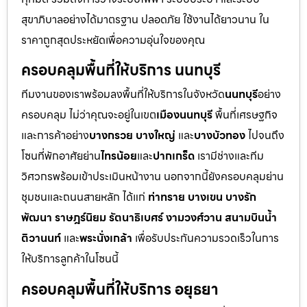
สุขาภิบาลอย่างได้มาตรฐาน ปลอดภัย ใช้งานได้ยาวนาน ใน
ราคาถูกสุดประหยัดเพื่อความอุ่นใจของคุณ
ครอบคลุมพื้นที่ให้บริการ นนทบุรี
ทีมงานของเราพร้อมลงพื้นที่ให้บริการในจังหวัด
นนทบุรี
อย่าง
ครอบคลุม ไม่ว่าคุณจะอยู่ในเขต
เมืองนนทบุรี
พื้นที่เศรษฐกิจ
และการค้าอย่าง
บางกรวย บางใหญ่
และ
บางบัวทอง
ไปจนถึง
โซนที่พักอาศัยย่าน
ไทรน้อย
และ
ปากเกร็ด
เรามีช่างและทีม
วิศวกรพร้อมเข้าประเมินหน้างาน นอกจากนี้ยังครอบคลุมย่าน
ชุมชนและถนนสายหลัก ได้แก่
ท่าทราย บางเขน บางรัก
พัฒนา ราษฎร์นิยม รัตนาธิเบศร์ งามวงศ์วาน สนามบินน้ำ
ติวานนท์
และ
พระนั่งเกล้า
เพื่อรับประกันความรวดเร็วในการ
ให้บริการลูกค้าในโซนนี้
ครอบคลุมพื้นที่ให้บริการ อยุธยา