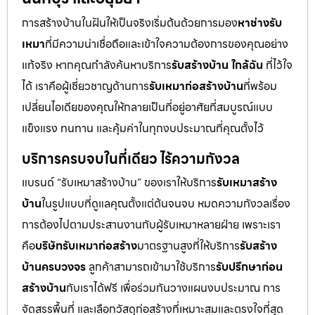
การสร้างบ้านในฝันให้เป็นจริงเริ่มต้นด้วยการมอง
หาช่างรับ
เหมา
ที่มีความน่าเชื่อถือและเข้าใจความต้องการของคุณอย่าง
แท้จริง หากคุณกำลังค้นหาบริการ
รับสร้างบ้าน ใกล้ฉัน
ที่ไว้ใจ
ได้ เราคือผู้เชี่ยวชาญด้านการ
รับเหมาก่อสร้างบ้าน
ที่พร้อม
เปลี่ยนไอเดียของคุณให้กลายเป็นที่อยู่อาศัยที่สมบูรณ์แบบ
แข็งแรง ทนทาน และคุ้มค่าในทุกงบประมาณที่คุณตั้งไว้
บริการครบจบในที่เดียว ไร้ความกังวล
แบรนด์ “รับเหมาสร้างบ้าน” ของเราให้บริการ
รับเหมาสร้าง
บ้าน
ในรูปแบบที่ดูแลคุณตั้งแต่ต้นจนจบ หมดความกังวลเรื่อง
การต้องไปตามประสานงานกับผู้รับเหมาหลายฝ่าย เพราะเรา
คือ
บริษัทรับเหมาก่อสร้าง
มาตรฐานสูงที่ให้บริการ
รับสร้าง
บ้านครบวงจร
ลูกค้าสามารถเข้ามาใช้บริการ
รับปรึกษาก่อน
สร้างบ้าน
กับเราได้ฟรี เพื่อร่วมกันวางแผนงบประมาณ การ
จัดสรรพื้นที่ และเลือกวัสดุก่อสร้างที่เหมาะสมและตรงใจที่สุด