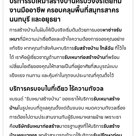
บริการรับเหมาสร้างบ้านครบวงจรโดยทีม
งานมืออาชีพ ครอบคลุมพื้นที่สมุทรสาคร
นนทบุรี และอยุธยา
การสร้างบ้านในฝันให้เป็นจริงเริ่มต้นด้วยการมอง
หาช่างรับ
เหมา
ที่มีความน่าเชื่อถือและเข้าใจความต้องการของคุณอย่าง
แท้จริง หากคุณกำลังค้นหาบริการ
รับสร้างบ้าน ใกล้ฉัน
ที่ไว้ใจ
ได้ เราคือผู้เชี่ยวชาญด้านการ
รับเหมาก่อสร้างบ้าน
ที่พร้อม
เปลี่ยนไอเดียของคุณให้กลายเป็นที่อยู่อาศัยที่สมบูรณ์แบบ
แข็งแรง ทนทาน และคุ้มค่าในทุกงบประมาณที่คุณตั้งไว้
บริการครบจบในที่เดียว ไร้ความกังวล
แบรนด์ “รับเหมาสร้างบ้าน” ของเราให้บริการ
รับเหมาสร้าง
บ้าน
ในรูปแบบที่ดูแลคุณตั้งแต่ต้นจนจบ หมดความกังวลเรื่อง
การต้องไปตามประสานงานกับผู้รับเหมาหลายฝ่าย เพราะเรา
คือ
บริษัทรับเหมาก่อสร้าง
มาตรฐานสูงที่ให้บริการ
รับสร้าง
บ้านครบวงจร
ลูกค้าสามารถเข้ามาใช้บริการ
รับปรึกษาก่อน