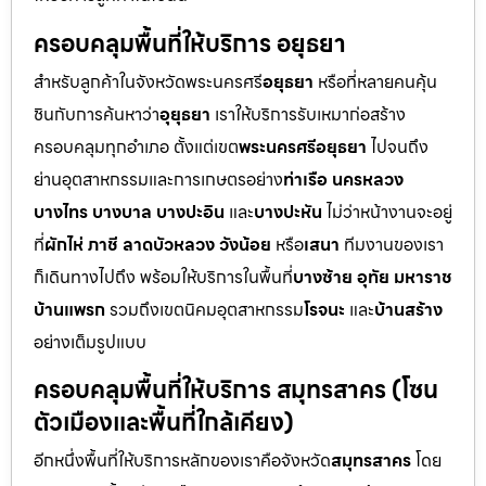
ครอบคลุมพื้นที่ให้บริการ อยุธยา
สำหรับลูกค้าในจังหวัดพระนครศรี
อยุธยา
หรือที่หลายคนคุ้น
ชินกับการค้นหาว่า
อุยุธยา
เราให้บริการรับเหมาก่อสร้าง
ครอบคลุมทุกอำเภอ ตั้งแต่เขต
พระนครศรีอยุธยา
ไปจนถึง
ย่านอุตสาหกรรมและการเกษตรอย่าง
ท่าเรือ นครหลวง
บางไทร บางบาล บางปะอิน
และ
บางปะหัน
ไม่ว่าหน้างานจะอยู่
ที่
ผักไห่ ภาชี ลาดบัวหลวง วังน้อย
หรือ
เสนา
ทีมงานของเรา
ก็เดินทางไปถึง พร้อมให้บริการในพื้นที่
บางซ้าย อุทัย มหาราช
บ้านแพรก
รวมถึงเขตนิคมอุตสาหกรรม
โรจนะ
และ
บ้านสร้าง
อย่างเต็มรูปแบบ
ครอบคลุมพื้นที่ให้บริการ สมุทรสาคร (โซน
ตัวเมืองและพื้นที่ใกล้เคียง)
อีกหนึ่งพื้นที่ให้บริการหลักของเราคือจังหวัด
สมุทรสาคร
โดย