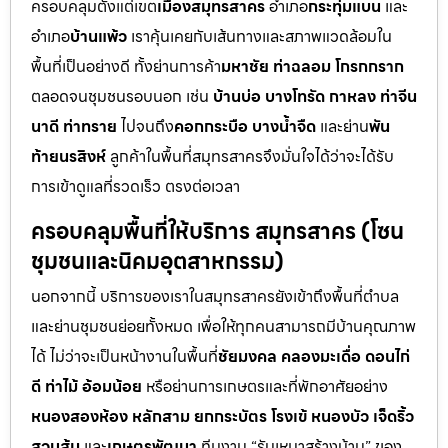
ครอบคลุมตั้งแต่เขต
เมืองสมุทรสาคร
อำเภอ
กระทุ่มแบน
และ
อำเภอ
บ้านแพ้ว
เราคุ้นเคยกับเส้นทางและสภาพแวดล้อมใน
พื้นที่เป็นอย่างดี ทั้งย่านการค้า
มหาชัย ท่าฉลอม โกรกกราก
ตลอดจนชุมชนรอบนอก เช่น
บ้านบ่อ บางโทรัด กาหลง ท่าจีน
นาดี ท่าทราย
ไปจนถึง
คอกกระบือ บางน้ำจืด
และย่าน
พัน
ท้ายนรสิงห์
ลูกค้าในพื้นที่สมุทรสาครจึงมั่นใจได้ว่าจะได้รับ
การเข้าดูแลที่รวดเร็ว ตรงต่อเวลา
ครอบคลุมพื้นที่ให้บริการ สมุทรสาคร (โซน
ชุมชนและนิคมอุตสาหกรรม)
นอกจากนี้ บริการของเราในสมุทรสาครยังเข้าถึงพื้นที่ตำบล
และย่านชุมชนย่อยทั้งหมด เพื่อให้ทุกคนสามารถมีบ้านคุณภาพ
ได้ ไม่ว่าจะเป็นหน้างานในพื้นที่
ชัยมงคล คลองมะเดื่อ ดอนไก่
ดี ท่าไม้ อ้อมน้อย
หรือย่านการเกษตรและที่พักอาศัยอย่าง
หนองสองห้อง หลักสาม ยกกระบัตร โรงเข้ หนองบัว เจ็ดริ้ว
สวนส้ม
และ
เกษตรพัฒนา
ทีมงาน “รับเหมาสร้างบ้าน” ของ