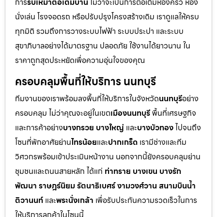
การ
รับเหมาต่อเติมบ้าน
ไม่ว่าจะเป็นการต่อเติมห้องครัว ห้อง
นั่งเล่น โรงจอดรถ หรือปรับปรุงโครงสร้างเดิม เราดูแลให้ครบ
ทุกมิติ รวมถึงการวางระบบไฟฟ้า ระบบประปา และระบบ
สุขาภิบาลอย่างได้มาตรฐาน ปลอดภัย ใช้งานได้ยาวนาน ใน
ราคาถูกสุดประหยัดเพื่อความอุ่นใจของคุณ
ครอบคลุมพื้นที่ให้บริการ นนทบุรี
ทีมงานของเราพร้อมลงพื้นที่ให้บริการในจังหวัด
นนทบุรี
อย่าง
ครอบคลุม ไม่ว่าคุณจะอยู่ในเขต
เมืองนนทบุรี
พื้นที่เศรษฐกิจ
และการค้าอย่าง
บางกรวย บางใหญ่
และ
บางบัวทอง
ไปจนถึง
โซนที่พักอาศัยย่าน
ไทรน้อย
และ
ปากเกร็ด
เรามีช่างและทีม
วิศวกรพร้อมเข้าประเมินหน้างาน นอกจากนี้ยังครอบคลุมย่าน
ชุมชนและถนนสายหลัก ได้แก่
ท่าทราย บางเขน บางรัก
พัฒนา ราษฎร์นิยม รัตนาธิเบศร์ งามวงศ์วาน สนามบินน้ำ
ติวานนท์
และ
พระนั่งเกล้า
เพื่อรับประกันความรวดเร็วในการ
ให้บริการลูกค้าในโซนนี้