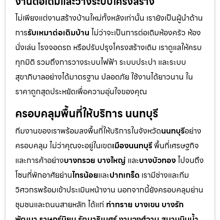
งานต่อเติมและวางระบบโครงสร้าง
ไม่เพียงแต่งานสร้างบ้านใหม่ทั้งหลังเท่านั้น เรายังเป็นผู้นำด้าน
การ
รับเหมาต่อเติมบ้าน
ไม่ว่าจะเป็นการต่อเติมห้องครัว ห้อง
นั่งเล่น โรงจอดรถ หรือปรับปรุงโครงสร้างเดิม เราดูแลให้ครบ
ทุกมิติ รวมถึงการวางระบบไฟฟ้า ระบบประปา และระบบ
สุขาภิบาลอย่างได้มาตรฐาน ปลอดภัย ใช้งานได้ยาวนาน ใน
ราคาถูกสุดประหยัดเพื่อความอุ่นใจของคุณ
ครอบคลุมพื้นที่ให้บริการ นนทบุรี
ทีมงานของเราพร้อมลงพื้นที่ให้บริการในจังหวัด
นนทบุรี
อย่าง
ครอบคลุม ไม่ว่าคุณจะอยู่ในเขต
เมืองนนทบุรี
พื้นที่เศรษฐกิจ
และการค้าอย่าง
บางกรวย บางใหญ่
และ
บางบัวทอง
ไปจนถึง
โซนที่พักอาศัยย่าน
ไทรน้อย
และ
ปากเกร็ด
เรามีช่างและทีม
วิศวกรพร้อมเข้าประเมินหน้างาน นอกจากนี้ยังครอบคลุมย่าน
ชุมชนและถนนสายหลัก ได้แก่
ท่าทราย บางเขน บางรัก
พัฒนา ราษฎร์นิยม รัตนาธิเบศร์ งามวงศ์วาน สนามบินน้ำ