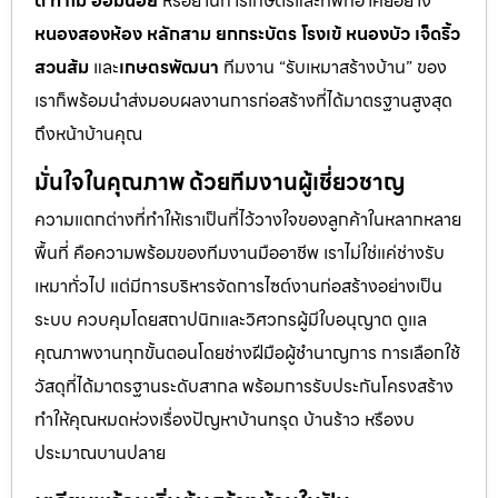
ดี ท่าไม้ อ้อมน้อย
หรือย่านการเกษตรและที่พักอาศัยอย่าง
หนองสองห้อง หลักสาม ยกกระบัตร โรงเข้ หนองบัว เจ็ดริ้ว
สวนส้ม
และ
เกษตรพัฒนา
ทีมงาน “รับเหมาสร้างบ้าน” ของ
เราก็พร้อมนำส่งมอบผลงานการก่อสร้างที่ได้มาตรฐานสูงสุด
ถึงหน้าบ้านคุณ
มั่นใจในคุณภาพ ด้วยทีมงานผู้เชี่ยวชาญ
ความแตกต่างที่ทำให้เราเป็นที่ไว้วางใจของลูกค้าในหลากหลาย
พื้นที่ คือความพร้อมของทีมงานมืออาชีพ เราไม่ใช่แค่ช่างรับ
เหมาทั่วไป แต่มีการบริหารจัดการไซต์งานก่อสร้างอย่างเป็น
ระบบ ควบคุมโดยสถาปนิกและวิศวกรผู้มีใบอนุญาต ดูแล
คุณภาพงานทุกขั้นตอนโดยช่างฝีมือผู้ชำนาญการ การเลือกใช้
วัสดุที่ได้มาตรฐานระดับสากล พร้อมการรับประกันโครงสร้าง
ทำให้คุณหมดห่วงเรื่องปัญหาบ้านทรุด บ้านร้าว หรืองบ
ประมาณบานปลาย