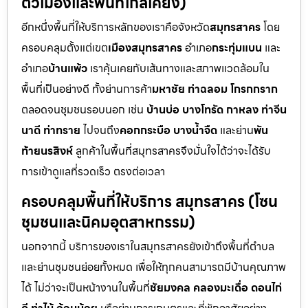
ตัวเมืองและพื้นที่ใกล้เคียง)
อีกหนึ่งพื้นที่ให้บริการหลักของเราคือจังหวัด
สมุทรสาคร
โดย
ครอบคลุมตั้งแต่เขต
เมืองสมุทรสาคร
อำเภอ
กระทุ่มแบน
และ
อำเภอ
บ้านแพ้ว
เราคุ้นเคยกับเส้นทางและสภาพแวดล้อมใน
พื้นที่เป็นอย่างดี ทั้งย่านการค้า
มหาชัย ท่าฉลอม โกรกกราก
ตลอดจนชุมชนรอบนอก เช่น
บ้านบ่อ บางโทรัด กาหลง ท่าจีน
นาดี ท่าทราย
ไปจนถึง
คอกกระบือ บางน้ำจืด
และย่าน
พัน
ท้ายนรสิงห์
ลูกค้าในพื้นที่สมุทรสาครจึงมั่นใจได้ว่าจะได้รับ
การเข้าดูแลที่รวดเร็ว ตรงต่อเวลา
ครอบคลุมพื้นที่ให้บริการ สมุทรสาคร (โซน
ชุมชนและนิคมอุตสาหกรรม)
นอกจากนี้ บริการของเราในสมุทรสาครยังเข้าถึงพื้นที่ตำบล
และย่านชุมชนย่อยทั้งหมด เพื่อให้ทุกคนสามารถมีบ้านคุณภาพ
ได้ ไม่ว่าจะเป็นหน้างานในพื้นที่
ชัยมงคล คลองมะเดื่อ ดอนไก่