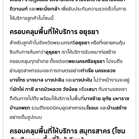
ติวานนท์
และ
พระนั่งเกล้า
เพื่อรับประกันความรวดเร็วในการ
ให้บริการลูกค้าในโซนนี้
ครอบคลุมพื้นที่ให้บริการ อยุธยา
สำหรับลูกค้าในจังหวัดพระนครศรี
อยุธยา
หรือที่หลายคนคุ้น
ชินกับการค้นหาว่า
อุยุธยา
เราให้บริการรับเหมาก่อสร้าง
ครอบคลุมทุกอำเภอ ตั้งแต่เขต
พระนครศรีอยุธยา
ไปจนถึง
ย่านอุตสาหกรรมและการเกษตรอย่าง
ท่าเรือ นครหลวง
บางไทร บางบาล บางปะอิน
และ
บางปะหัน
ไม่ว่าหน้างานจะอยู่
ที่
ผักไห่ ภาชี ลาดบัวหลวง วังน้อย
หรือ
เสนา
ทีมงานของเรา
ก็เดินทางไปถึง พร้อมให้บริการในพื้นที่
บางซ้าย อุทัย มหาราช
บ้านแพรก
รวมถึงเขตนิคมอุตสาหกรรม
โรจนะ
และ
บ้านสร้าง
อย่างเต็มรูปแบบ
ครอบคลุมพื้นที่ให้บริการ สมุทรสาคร (โซน