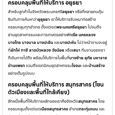
ครอบคลุมพื้นที่ให้บริการ อยุธยา
สำหรับลูกค้าในจังหวัดพระนครศรี
อยุธยา
หรือที่หลายคนคุ้น
ชินกับการค้นหาว่า
อุยุธยา
เราให้บริการรับเหมาก่อสร้าง
ครอบคลุมทุกอำเภอ ตั้งแต่เขต
พระนครศรีอยุธยา
ไปจนถึง
ย่านอุตสาหกรรมและการเกษตรอย่าง
ท่าเรือ นครหลวง
บางไทร บางบาล บางปะอิน
และ
บางปะหัน
ไม่ว่าหน้างานจะอยู่
ที่
ผักไห่ ภาชี ลาดบัวหลวง วังน้อย
หรือ
เสนา
ทีมงานของเรา
ก็เดินทางไปถึง พร้อมให้บริการในพื้นที่
บางซ้าย อุทัย มหาราช
บ้านแพรก
รวมถึงเขตนิคมอุตสาหกรรม
โรจนะ
และ
บ้านสร้าง
อย่างเต็มรูปแบบ
ครอบคลุมพื้นที่ให้บริการ สมุทรสาคร (โซน
ตัวเมืองและพื้นที่ใกล้เคียง)
อีกหนึ่งพื้นที่ให้บริการหลักของเราคือจังหวัด
สมุทรสาคร
โดย
ครอบคลุมตั้งแต่เขต
เมืองสมุทรสาคร
อำเภอ
กระทุ่มแบน
และ