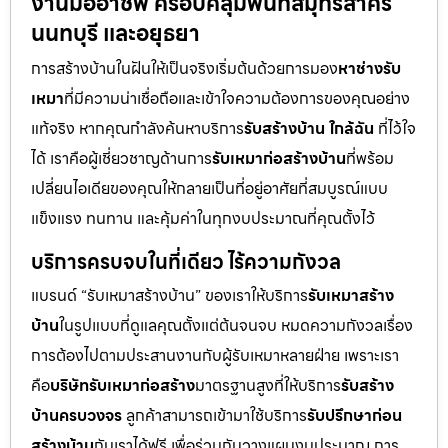
งานมืออาชีพ ครอบคลุมพื้นที่สมุทรสาคร
นนทบุรี และอยุธยา
การสร้างบ้านในฝันให้เป็นจริงเริ่มต้นด้วยการมอง
หาช่างรับ
เหมา
ที่มีความน่าเชื่อถือและเข้าใจความต้องการของคุณอย่าง
แท้จริง หากคุณกำลังค้นหาบริการ
รับสร้างบ้าน ใกล้ฉัน
ที่ไว้ใจ
ได้ เราคือผู้เชี่ยวชาญด้านการ
รับเหมาก่อสร้างบ้าน
ที่พร้อม
เปลี่ยนไอเดียของคุณให้กลายเป็นที่อยู่อาศัยที่สมบูรณ์แบบ
แข็งแรง ทนทาน และคุ้มค่าในทุกงบประมาณที่คุณตั้งไว้
บริการครบจบในที่เดียว ไร้ความกังวล
แบรนด์ “รับเหมาสร้างบ้าน” ของเราให้บริการ
รับเหมาสร้าง
บ้าน
ในรูปแบบที่ดูแลคุณตั้งแต่ต้นจนจบ หมดความกังวลเรื่อง
การต้องไปตามประสานงานกับผู้รับเหมาหลายฝ่าย เพราะเรา
คือ
บริษัทรับเหมาก่อสร้าง
มาตรฐานสูงที่ให้บริการ
รับสร้าง
บ้านครบวงจร
ลูกค้าสามารถเข้ามาใช้บริการ
รับปรึกษาก่อน
สร้างบ้าน
กับเราได้ฟรี เพื่อร่วมกันวางแผนงบประมาณ การ