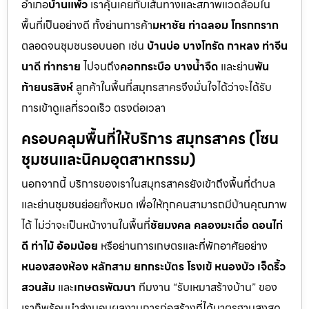
อำเภอ
บ้านแพ้ว
เราคุ้นเคยกับเส้นทางและสภาพแวดล้อมใน
พื้นที่เป็นอย่างดี ทั้งย่านการค้า
มหาชัย ท่าฉลอม โกรกกราก
ตลอดจนชุมชนรอบนอก เช่น
บ้านบ่อ บางโทรัด กาหลง ท่าจีน
นาดี ท่าทราย
ไปจนถึง
คอกกระบือ บางน้ำจืด
และย่าน
พัน
ท้ายนรสิงห์
ลูกค้าในพื้นที่สมุทรสาครจึงมั่นใจได้ว่าจะได้รับ
การเข้าดูแลที่รวดเร็ว ตรงต่อเวลา
ครอบคลุมพื้นที่ให้บริการ สมุทรสาคร (โซน
ชุมชนและนิคมอุตสาหกรรม)
นอกจากนี้ บริการของเราในสมุทรสาครยังเข้าถึงพื้นที่ตำบล
และย่านชุมชนย่อยทั้งหมด เพื่อให้ทุกคนสามารถมีบ้านคุณภาพ
ได้ ไม่ว่าจะเป็นหน้างานในพื้นที่
ชัยมงคล คลองมะเดื่อ ดอนไก่
ดี ท่าไม้ อ้อมน้อย
หรือย่านการเกษตรและที่พักอาศัยอย่าง
หนองสองห้อง หลักสาม ยกกระบัตร โรงเข้ หนองบัว เจ็ดริ้ว
สวนส้ม
และ
เกษตรพัฒนา
ทีมงาน “รับเหมาสร้างบ้าน” ของ
เราก็พร้อมนำส่งมอบผลงานการก่อสร้างที่ได้มาตรฐานสูงสุด