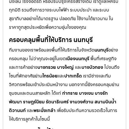
นั่งเล่น โรงจอดรถ หรือปรับปรุงโครงสร้างเดิม เราดูแลให้ครบ
ทุกมิติ รวมถึงการวางระบบไฟฟ้า ระบบประปา และระบบ
สุขาภิบาลอย่างได้มาตรฐาน ปลอดภัย ใช้งานได้ยาวนาน ใน
ราคาถูกสุดประหยัดเพื่อความอุ่นใจของคุณ
ครอบคลุมพื้นที่ให้บริการ นนทบุรี
ทีมงานของเราพร้อมลงพื้นที่ให้บริการในจังหวัด
นนทบุรี
อย่าง
ครอบคลุม ไม่ว่าคุณจะอยู่ในเขต
เมืองนนทบุรี
พื้นที่เศรษฐกิจ
และการค้าอย่าง
บางกรวย บางใหญ่
และ
บางบัวทอง
ไปจนถึง
โซนที่พักอาศัยย่าน
ไทรน้อย
และ
ปากเกร็ด
เรามีช่างและทีม
วิศวกรพร้อมเข้าประเมินหน้างาน นอกจากนี้ยังครอบคลุมย่าน
ชุมชนและถนนสายหลัก ได้แก่
ท่าทราย บางเขน บางรัก
พัฒนา ราษฎร์นิยม รัตนาธิเบศร์ งามวงศ์วาน สนามบินน้ำ
ติวานนท์
และ
พระนั่งเกล้า
เพื่อรับประกันความรวดเร็วในการ
ให้บริการลูกค้าในโซนนี้