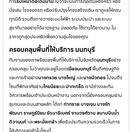
การ
รับเหมาต่อเติมบ้าน
ไม่ว่าจะเป็นการต่อเติมห้องครัว ห้อง
นั่งเล่น โรงจอดรถ หรือปรับปรุงโครงสร้างเดิม เราดูแลให้ครบ
ทุกมิติ รวมถึงการวางระบบไฟฟ้า ระบบประปา และระบบ
สุขาภิบาลอย่างได้มาตรฐาน ปลอดภัย ใช้งานได้ยาวนาน ใน
ราคาถูกสุดประหยัดเพื่อความอุ่นใจของคุณ
ครอบคลุมพื้นที่ให้บริการ นนทบุรี
ทีมงานของเราพร้อมลงพื้นที่ให้บริการในจังหวัด
นนทบุรี
อย่าง
ครอบคลุม ไม่ว่าคุณจะอยู่ในเขต
เมืองนนทบุรี
พื้นที่เศรษฐกิจ
และการค้าอย่าง
บางกรวย บางใหญ่
และ
บางบัวทอง
ไปจนถึง
โซนที่พักอาศัยย่าน
ไทรน้อย
และ
ปากเกร็ด
เรามีช่างและทีม
วิศวกรพร้อมเข้าประเมินหน้างาน นอกจากนี้ยังครอบคลุมย่าน
ชุมชนและถนนสายหลัก ได้แก่
ท่าทราย บางเขน บางรัก
พัฒนา ราษฎร์นิยม รัตนาธิเบศร์ งามวงศ์วาน สนามบินน้ำ
ติวานนท์
และ
พระนั่งเกล้า
เพื่อรับประกันความรวดเร็วในการ
ให้บริการลูกค้าในโซนนี้