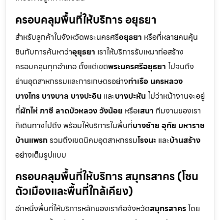
ครอบคลุมพื้นที่ให้บริการ อยุธยา
สำหรับลูกค้าในจังหวัดพระนครศรี
อยุธยา
หรือที่หลายคนคุ้น
ชินกับการค้นหาว่า
อุยุธยา
เราให้บริการรับเหมาก่อสร้าง
ครอบคลุมทุกอำเภอ ตั้งแต่เขต
พระนครศรีอยุธยา
ไปจนถึง
ย่านอุตสาหกรรมและการเกษตรอย่าง
ท่าเรือ นครหลวง
บางไทร บางบาล บางปะอิน
และ
บางปะหัน
ไม่ว่าหน้างานจะอยู่
ที่
ผักไห่ ภาชี ลาดบัวหลวง วังน้อย
หรือ
เสนา
ทีมงานของเรา
ก็เดินทางไปถึง พร้อมให้บริการในพื้นที่
บางซ้าย อุทัย มหาราช
บ้านแพรก
รวมถึงเขตนิคมอุตสาหกรรม
โรจนะ
และ
บ้านสร้าง
อย่างเต็มรูปแบบ
ครอบคลุมพื้นที่ให้บริการ สมุทรสาคร (โซน
ตัวเมืองและพื้นที่ใกล้เคียง)
อีกหนึ่งพื้นที่ให้บริการหลักของเราคือจังหวัด
สมุทรสาคร
โดย