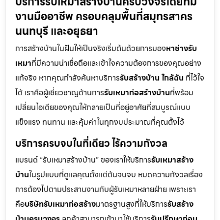
บริการรับเหมาสร้างบ้านครบวงจรโดยทีม
งานมืออาชีพ ครอบคลุมพื้นที่สมุทรสาคร
นนทบุรี และอยุธยา
การสร้างบ้านในฝันให้เป็นจริงเริ่มต้นด้วยการมอง
หาช่างรับ
เหมา
ที่มีความน่าเชื่อถือและเข้าใจความต้องการของคุณอย่าง
แท้จริง หากคุณกำลังค้นหาบริการ
รับสร้างบ้าน ใกล้ฉัน
ที่ไว้ใจ
ได้ เราคือผู้เชี่ยวชาญด้านการ
รับเหมาก่อสร้างบ้าน
ที่พร้อม
เปลี่ยนไอเดียของคุณให้กลายเป็นที่อยู่อาศัยที่สมบูรณ์แบบ
แข็งแรง ทนทาน และคุ้มค่าในทุกงบประมาณที่คุณตั้งไว้
บริการครบจบในที่เดียว ไร้ความกังวล
แบรนด์ “รับเหมาสร้างบ้าน” ของเราให้บริการ
รับเหมาสร้าง
บ้าน
ในรูปแบบที่ดูแลคุณตั้งแต่ต้นจนจบ หมดความกังวลเรื่อง
การต้องไปตามประสานงานกับผู้รับเหมาหลายฝ่าย เพราะเรา
คือ
บริษัทรับเหมาก่อสร้าง
มาตรฐานสูงที่ให้บริการ
รับสร้าง
บ้านครบวงจร
ลูกค้าสามารถเข้ามาใช้บริการ
รับปรึกษาก่อน