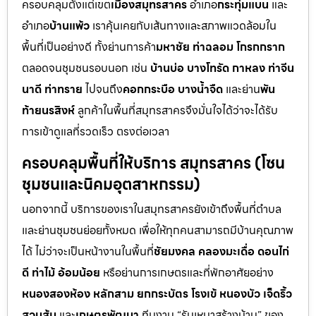
ครอบคลุมตั้งแต่เขต
เมืองสมุทรสาคร
อำเภอ
กระทุ่มแบน
และ
อำเภอ
บ้านแพ้ว
เราคุ้นเคยกับเส้นทางและสภาพแวดล้อมใน
พื้นที่เป็นอย่างดี ทั้งย่านการค้า
มหาชัย ท่าฉลอม โกรกกราก
ตลอดจนชุมชนรอบนอก เช่น
บ้านบ่อ บางโทรัด กาหลง ท่าจีน
นาดี ท่าทราย
ไปจนถึง
คอกกระบือ บางน้ำจืด
และย่าน
พัน
ท้ายนรสิงห์
ลูกค้าในพื้นที่สมุทรสาครจึงมั่นใจได้ว่าจะได้รับ
การเข้าดูแลที่รวดเร็ว ตรงต่อเวลา
ครอบคลุมพื้นที่ให้บริการ สมุทรสาคร (โซน
ชุมชนและนิคมอุตสาหกรรม)
นอกจากนี้ บริการของเราในสมุทรสาครยังเข้าถึงพื้นที่ตำบล
และย่านชุมชนย่อยทั้งหมด เพื่อให้ทุกคนสามารถมีบ้านคุณภาพ
ได้ ไม่ว่าจะเป็นหน้างานในพื้นที่
ชัยมงคล คลองมะเดื่อ ดอนไก่
ดี ท่าไม้ อ้อมน้อย
หรือย่านการเกษตรและที่พักอาศัยอย่าง
หนองสองห้อง หลักสาม ยกกระบัตร โรงเข้ หนองบัว เจ็ดริ้ว
สวนส้ม
และ
เกษตรพัฒนา
ทีมงาน “รับเหมาสร้างบ้าน” ของ