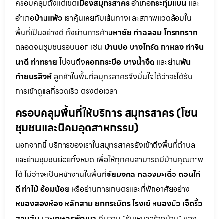
ครอบคลุมตั้งแต่เขต
เมืองสมุทรสาคร
อำเภอ
กระทุ่มแบน
และ
อำเภอ
บ้านแพ้ว
เราคุ้นเคยกับเส้นทางและสภาพแวดล้อมใน
พื้นที่เป็นอย่างดี ทั้งย่านการค้า
มหาชัย ท่าฉลอม โกรกกราก
ตลอดจนชุมชนรอบนอก เช่น
บ้านบ่อ บางโทรัด กาหลง ท่าจีน
นาดี ท่าทราย
ไปจนถึง
คอกกระบือ บางน้ำจืด
และย่าน
พัน
ท้ายนรสิงห์
ลูกค้าในพื้นที่สมุทรสาครจึงมั่นใจได้ว่าจะได้รับ
การเข้าดูแลที่รวดเร็ว ตรงต่อเวลา
ครอบคลุมพื้นที่ให้บริการ สมุทรสาคร (โซน
ชุมชนและนิคมอุตสาหกรรม)
นอกจากนี้ บริการของเราในสมุทรสาครยังเข้าถึงพื้นที่ตำบล
และย่านชุมชนย่อยทั้งหมด เพื่อให้ทุกคนสามารถมีบ้านคุณภาพ
ได้ ไม่ว่าจะเป็นหน้างานในพื้นที่
ชัยมงคล คลองมะเดื่อ ดอนไก่
ดี ท่าไม้ อ้อมน้อย
หรือย่านการเกษตรและที่พักอาศัยอย่าง
หนองสองห้อง หลักสาม ยกกระบัตร โรงเข้ หนองบัว เจ็ดริ้ว
สวนส้ม
และ
เกษตรพัฒนา
ทีมงาน “รับเหมาสร้างบ้าน” ของ