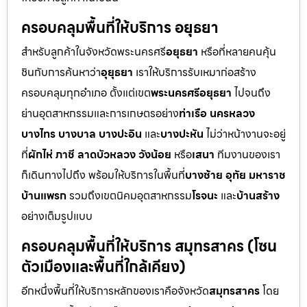
ครอบคลุมพื้นที่ให้บริการ อยุธยา
สำหรับลูกค้าในจังหวัดพระนครศรี
อยุธยา
หรือที่หลายคนคุ้น
ชินกับการค้นหาว่า
อุยุธยา
เราให้บริการรับเหมาก่อสร้าง
ครอบคลุมทุกอำเภอ ตั้งแต่เขต
พระนครศรีอยุธยา
ไปจนถึง
ย่านอุตสาหกรรมและการเกษตรอย่าง
ท่าเรือ นครหลวง
บางไทร บางบาล บางปะอิน
และ
บางปะหัน
ไม่ว่าหน้างานจะอยู่
ที่
ผักไห่ ภาชี ลาดบัวหลวง วังน้อย
หรือ
เสนา
ทีมงานของเรา
ก็เดินทางไปถึง พร้อมให้บริการในพื้นที่
บางซ้าย อุทัย มหาราช
บ้านแพรก
รวมถึงเขตนิคมอุตสาหกรรม
โรจนะ
และ
บ้านสร้าง
อย่างเต็มรูปแบบ
ครอบคลุมพื้นที่ให้บริการ สมุทรสาคร (โซน
ตัวเมืองและพื้นที่ใกล้เคียง)
อีกหนึ่งพื้นที่ให้บริการหลักของเราคือจังหวัด
สมุทรสาคร
โดย