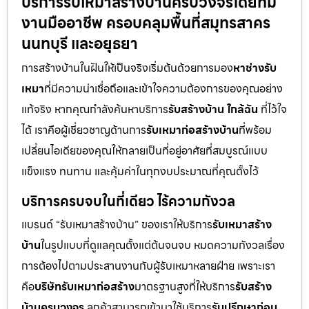
บริการรับเหมาสร้างบ้านครบวงจรโดยทีม
งานมืออาชีพ ครอบคลุมพื้นที่สมุทรสาคร
นนทบุรี และอยุธยา
การสร้างบ้านในฝันให้เป็นจริงเริ่มต้นด้วยการมอง
หาช่างรับ
เหมา
ที่มีความน่าเชื่อถือและเข้าใจความต้องการของคุณอย่าง
แท้จริง หากคุณกำลังค้นหาบริการ
รับสร้างบ้าน ใกล้ฉัน
ที่ไว้ใจ
ได้ เราคือผู้เชี่ยวชาญด้านการ
รับเหมาก่อสร้างบ้าน
ที่พร้อม
เปลี่ยนไอเดียของคุณให้กลายเป็นที่อยู่อาศัยที่สมบูรณ์แบบ
แข็งแรง ทนทาน และคุ้มค่าในทุกงบประมาณที่คุณตั้งไว้
บริการครบจบในที่เดียว ไร้ความกังวล
แบรนด์ “รับเหมาสร้างบ้าน” ของเราให้บริการ
รับเหมาสร้าง
บ้าน
ในรูปแบบที่ดูแลคุณตั้งแต่ต้นจนจบ หมดความกังวลเรื่อง
การต้องไปตามประสานงานกับผู้รับเหมาหลายฝ่าย เพราะเรา
คือ
บริษัทรับเหมาก่อสร้าง
มาตรฐานสูงที่ให้บริการ
รับสร้าง
บ้านครบวงจร
ลูกค้าสามารถเข้ามาใช้บริการ
รับปรึกษาก่อน