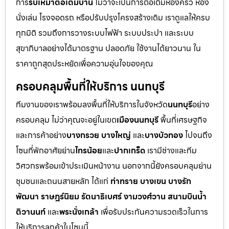
การ
รับเหมาต่อเติมบ้าน
ไม่ว่าจะเป็นการต่อเติมห้องครัว ห้อง
นั่งเล่น โรงจอดรถ หรือปรับปรุงโครงสร้างเดิม เราดูแลให้ครบ
ทุกมิติ รวมถึงการวางระบบไฟฟ้า ระบบประปา และระบบ
สุขาภิบาลอย่างได้มาตรฐาน ปลอดภัย ใช้งานได้ยาวนาน ใน
ราคาถูกสุดประหยัดเพื่อความอุ่นใจของคุณ
ครอบคลุมพื้นที่ให้บริการ นนทบุรี
ทีมงานของเราพร้อมลงพื้นที่ให้บริการในจังหวัด
นนทบุรี
อย่าง
ครอบคลุม ไม่ว่าคุณจะอยู่ในเขต
เมืองนนทบุรี
พื้นที่เศรษฐกิจ
และการค้าอย่าง
บางกรวย บางใหญ่
และ
บางบัวทอง
ไปจนถึง
โซนที่พักอาศัยย่าน
ไทรน้อย
และ
ปากเกร็ด
เรามีช่างและทีม
วิศวกรพร้อมเข้าประเมินหน้างาน นอกจากนี้ยังครอบคลุมย่าน
ชุมชนและถนนสายหลัก ได้แก่
ท่าทราย บางเขน บางรัก
พัฒนา ราษฎร์นิยม รัตนาธิเบศร์ งามวงศ์วาน สนามบินน้ำ
ติวานนท์
และ
พระนั่งเกล้า
เพื่อรับประกันความรวดเร็วในการ
ให้บริการลูกค้าในโซนนี้