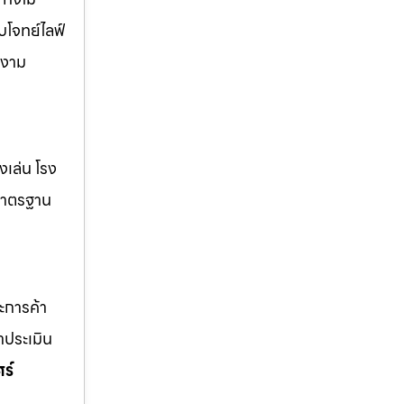
บโจทย์ไลฟ์
วยงาม
่งเล่น โรง
้มาตรฐาน
ละการค้า
าประเมิน
ร์