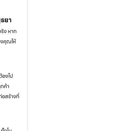
ุธยา
จริง หาก
องคุณให้
ต้องไป
ูกค้า
่อสร้างที่
ทั้งโม