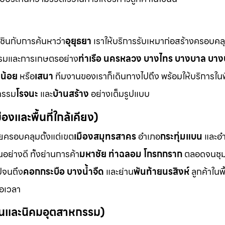
นชินกับการค้นหาว่า
อุยุธยา
เราให้บริการรับเหมาก่อสร้างครอบคล
รมและการเกษตรอย่าง
ท่าเรือ นครหลวง บางไทร บางบาล บาง
งน้อย
หรือ
เสนา
ทีมงานของเราก็เดินทางไปถึง พร้อมให้บริการในพื้
กรรม
โรจนะ
และ
บ้านสร้าง
อย่างเต็มรูปแบบ
องและพื้นที่ใกล้เคียง)
ยครอบคลุมตั้งแต่เขต
เมืองสมุทรสาคร
อำเภอ
กระทุ่มแบน
และอ
อย่างดี ทั้งย่านการค้า
มหาชัย ท่าฉลอม โกรกกราก
ตลอดจนชุ
ปจนถึง
คอกกระบือ บางน้ำจืด
และย่าน
พันท้ายนรสิงห์
ลูกค้าในพื้
่อเวลา
มชนและนิคมอุตสาหกรรม)