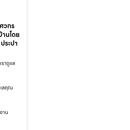
วิศวกร
บ้านโดย
 ประปา
งเราดูแล
ูแลคุณ
 งาน