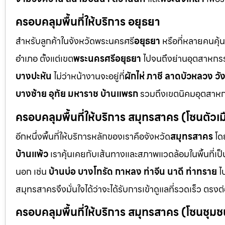
ครอบคลุมพื้นที่ให้บริการ อยุธยา
สำหรับลูกค้าในจังหวัดพระนครศรี
อยุธยา
หรือที่หลายคนคุ้
อำเภอ ตั้งแต่เขต
พระนครศรีอยุธยา
ไปจนถึงย่านอุตสาหกร
บางปะหัน
ไม่ว่าหน้างานจะอยู่ที่
ผักไห่ ภาชี ลาดบัวหลวง วั
บางซ้าย อุทัย มหาราช บ้านแพรก
รวมถึงเขตนิคมอุตสาห
ครอบคลุมพื้นที่ให้บริการ สมุทรสาคร (โซนตัวเมื
อีกหนึ่งพื้นที่ให้บริการหลักของเราคือจังหวัด
สมุทรสาคร
โด
บ้านแพ้ว
เราคุ้นเคยกับเส้นทางและสภาพแวดล้อมในพื้นที่เป็น
นอก เช่น
บ้านบ่อ บางโทรัด กาหลง ท่าจีน นาดี ท่าทราย
ไ
สมุทรสาครจึงมั่นใจได้ว่าจะได้รับการเข้าดูแลที่รวดเร็ว ตรงต
ครอบคลุมพื้นที่ให้บริการ สมุทรสาคร (โซนชุ