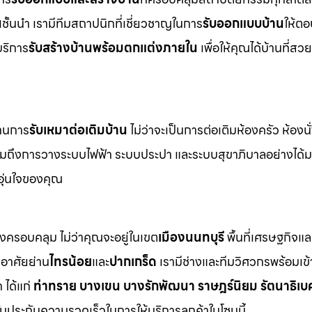
น
ชั้นนำ เรามีทีมสถาปนิกที่เชี่ยวชาญในการ
รับออกแบบบ้าน
ให้ตอ
บริการ
รับสร้างบ้านพร้อมตกแต่งภายใน
เพื่อให้คุณได้บ้านที่ส
ด้านการ
รับเหมาต่อเติมบ้าน
ไม่ว่าจะเป็นการต่อเติมห้องครัว ห้องนั
 รวมถึงการวางระบบไฟฟ้า ระบบประปา และระบบสุขาภิบาลอย่างได
อุ่นใจของคุณ
างครอบคลุม ไม่ว่าคุณจะอยู่ในเขต
เมืองนนทบุรี
พื้นที่เศรษฐกิจแ
กอาศัยย่าน
ไทรน้อย
และ
ปากเกร็ด
เรามีช่างและทีมวิศวกรพร้อมเข้
ได้แก่
ท่าทราย บางเขน บางรักพัฒนา ราษฎร์นิยม รัตนาธิเบศ
รับประกันความรวดเร็วในการให้บริการลูกค้าในโซนนี้