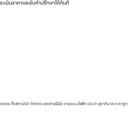
อประเมินราคาและรับคำปรึกษาได้ทันที
บวงจร ทั้งสถาปนิก วิศวกร และช่างฝีมือ วางระบบไฟฟ้า ประปา สุขาภิบาล ราคาถู