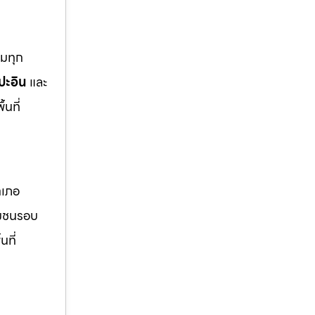
ุมทุก
ปะอิน
และ
นที่
ำเภอ
มชนรอบ
นที่