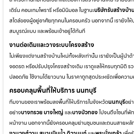
เดิร์น คอนเทมโพรารี หรือมินิมอล ในฐานะ
บริษัทรับสร้างบ้า
สไตล์ของผู้อยู่อาศัยทุกคนในครอบครัว นอกจากนี้ เรายังให้
สมบูรณ์แบบ และพร้อมเข้าอยู่ได้ทันที
งานต่อเติมและวางระบบโครงสร้าง
ไม่เพียงแต่งานสร้างบ้านใหม่ทั้งหลังเท่านั้น เรายังเป็นผู้นำ
จอดรถ หรือปรับปรุงโครงสร้างเดิม เราดูแลให้ครบทุกมิติ
ปลอดภัย ใช้งานได้ยาวนาน ในราคาถูกสุดประหยัดเพื่อความ
ครอบคลุมพื้นที่ให้บริการ นนทบุรี
ทีมงานของเราพร้อมลงพื้นที่ให้บริการในจังหวัด
นนทบุรี
อย่
อย่าง
บางกรวย บางใหญ่
และ
บางบัวทอง
ไปจนถึงโซนที่พั
หน้างาน นอกจากนี้ยังครอบคลุมย่านชุมชนและถนนสายหลัก 
งามวงศ์วาน สนามบินน้ำ ติวานนท์
และ
พระนั่งเกล้า
เพื่อ