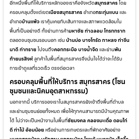
อีกหนึ่งพื้นที่ให้บริการหลักของเราคือจังหวัด
สมุทรสาคร
โดย
ครอบคลุมตั้งแต่เขต
เมืองสมุทรสาคร
อำเภอ
กระทุ่มแบน
และ
อำเภอ
บ้านแพ้ว
เราคุ้นเคยกับเส้นทางและสภาพแวดล้อมใน
พื้นที่เป็นอย่างดี ทั้งย่านการค้า
มหาชัย ท่าฉลอม โกรกกราก
ตลอดจนชุมชนรอบนอก เช่น
บ้านบ่อ บางโทรัด กาหลง ท่าจีน
นาดี ท่าทราย
ไปจนถึง
คอกกระบือ บางน้ำจืด
และย่าน
พัน
ท้ายนรสิงห์
ลูกค้าในพื้นที่สมุทรสาครจึงมั่นใจได้ว่าจะได้รับ
การเข้าดูแลที่รวดเร็ว ตรงต่อเวลา
ครอบคลุมพื้นที่ให้บริการ สมุทรสาคร (โซน
ชุมชนและนิคมอุตสาหกรรม)
นอกจากนี้ บริการของเราในสมุทรสาครยังเข้าถึงพื้นที่ตำบล
และย่านชุมชนย่อยทั้งหมด เพื่อให้ทุกคนสามารถมีบ้านคุณภาพ
ได้ ไม่ว่าจะเป็นหน้างานในพื้นที่
ชัยมงคล คลองมะเดื่อ ดอนไก่
ดี ท่าไม้ อ้อมน้อย
หรือย่านการเกษตรและที่พักอาศัยอย่าง