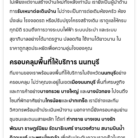
ไม่เพียงแต่งานสร้างบ้านใหม่ทั้งหลังเท่านั้น เรายังเป็นผู้นำด้าน
การ
รับเหมาต่อเติมบ้าน
ไม่ว่าจะเป็นการต่อเติมห้องครัว ห้อง
นั่งเล่น โรงจอดรถ หรือปรับปรุงโครงสร้างเดิม เราดูแลให้ครบ
ทุกมิติ รวมถึงการวางระบบไฟฟ้า ระบบประปา และระบบ
สุขาภิบาลอย่างได้มาตรฐาน ปลอดภัย ใช้งานได้ยาวนาน ใน
ราคาถูกสุดประหยัดเพื่อความอุ่นใจของคุณ
ครอบคลุมพื้นที่ให้บริการ นนทบุรี
ทีมงานของเราพร้อมลงพื้นที่ให้บริการในจังหวัด
นนทบุรี
อย่าง
ครอบคลุม ไม่ว่าคุณจะอยู่ในเขต
เมืองนนทบุรี
พื้นที่เศรษฐกิจ
และการค้าอย่าง
บางกรวย บางใหญ่
และ
บางบัวทอง
ไปจนถึง
โซนที่พักอาศัยย่าน
ไทรน้อย
และ
ปากเกร็ด
เรามีช่างและทีม
วิศวกรพร้อมเข้าประเมินหน้างาน นอกจากนี้ยังครอบคลุมย่าน
ชุมชนและถนนสายหลัก ได้แก่
ท่าทราย บางเขน บางรัก
พัฒนา ราษฎร์นิยม รัตนาธิเบศร์ งามวงศ์วาน สนามบินน้ำ
ติวานนท์
และ
พระนั่งเกล้า
เพื่อรับประกันความรวดเร็วในการ