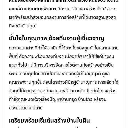
หนองสองห้อง หลักสาม ยกกระบัตร โรงเข้ หนองบัว เจ็ดริ้ว
สวนส้ม
และ
เกษตรพัฒนา
ทีมงาน “รับเหมาสร้างบ้าน” ของ
เราก็พร้อมนำส่งมอบผลงานการก่อสร้างที่ได้มาตรฐานสูงสุด
ถึงหน้าบ้านคุณ
มั่นใจในคุณภาพ ด้วยทีมงานผู้เชี่ยวชาญ
ความแตกต่างที่ทำให้เราเป็นที่ไว้วางใจของลูกค้าในหลากหลาย
พื้นที่ คือความพร้อมของทีมงานมืออาชีพ เราไม่ใช่แค่ช่างรับ
เหมาทั่วไป แต่มีการบริหารจัดการไซต์งานก่อสร้างอย่างเป็น
ระบบ ควบคุมโดยสถาปนิกและวิศวกรผู้มีใบอนุญาต ดูแล
คุณภาพงานทุกขั้นตอนโดยช่างฝีมือผู้ชำนาญการ การเลือกใช้
วัสดุที่ได้มาตรฐานระดับสากล พร้อมการรับประกันโครงสร้าง
ทำให้คุณหมดห่วงเรื่องปัญหาบ้านทรุด บ้านร้าว หรืองบ
ประมาณบานปลาย
เตรียมพร้อมเริ่มต้นสร้างบ้านในฝัน