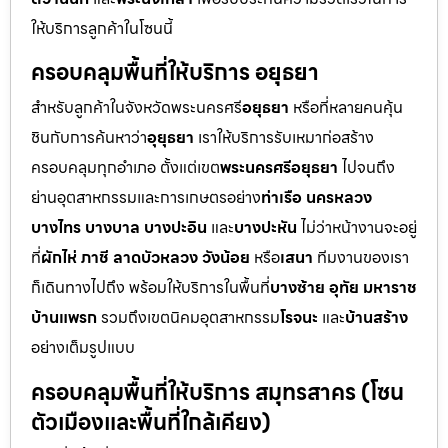
ให้บริการลูกค้าในโซนนี้
ครอบคลุมพื้นที่ให้บริการ อยุธยา
สำหรับลูกค้าในจังหวัดพระนครศรี
อยุธยา
หรือที่หลายคนคุ้น
ชินกับการค้นหาว่า
อุยุธยา
เราให้บริการรับเหมาก่อสร้าง
ครอบคลุมทุกอำเภอ ตั้งแต่เขต
พระนครศรีอยุธยา
ไปจนถึง
ย่านอุตสาหกรรมและการเกษตรอย่าง
ท่าเรือ นครหลวง
บางไทร บางบาล บางปะอิน
และ
บางปะหัน
ไม่ว่าหน้างานจะอยู่
ที่
ผักไห่ ภาชี ลาดบัวหลวง วังน้อย
หรือ
เสนา
ทีมงานของเรา
ก็เดินทางไปถึง พร้อมให้บริการในพื้นที่
บางซ้าย อุทัย มหาราช
บ้านแพรก
รวมถึงเขตนิคมอุตสาหกรรม
โรจนะ
และ
บ้านสร้าง
อย่างเต็มรูปแบบ
ครอบคลุมพื้นที่ให้บริการ สมุทรสาคร (โซน
ตัวเมืองและพื้นที่ใกล้เคียง)