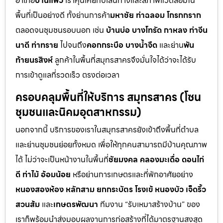
อำเภอ
บ้านแพ้ว
เราคุ้นเคยกับเส้นทางและสภาพแวดล้อมใน
พื้นที่เป็นอย่างดี ทั้งย่านการค้า
มหาชัย ท่าฉลอม โกรกกราก
ตลอดจนชุมชนรอบนอก เช่น
บ้านบ่อ บางโทรัด กาหลง ท่าจีน
นาดี ท่าทราย
ไปจนถึง
คอกกระบือ บางน้ำจืด
และย่าน
พัน
ท้ายนรสิงห์
ลูกค้าในพื้นที่สมุทรสาครจึงมั่นใจได้ว่าจะได้รับ
การเข้าดูแลที่รวดเร็ว ตรงต่อเวลา
ครอบคลุมพื้นที่ให้บริการ สมุทรสาคร (โซน
ชุมชนและนิคมอุตสาหกรรม)
นอกจากนี้ บริการของเราในสมุทรสาครยังเข้าถึงพื้นที่ตำบล
และย่านชุมชนย่อยทั้งหมด เพื่อให้ทุกคนสามารถมีบ้านคุณภาพ
ได้ ไม่ว่าจะเป็นหน้างานในพื้นที่
ชัยมงคล คลองมะเดื่อ ดอนไก่
ดี ท่าไม้ อ้อมน้อย
หรือย่านการเกษตรและที่พักอาศัยอย่าง
หนองสองห้อง หลักสาม ยกกระบัตร โรงเข้ หนองบัว เจ็ดริ้ว
สวนส้ม
และ
เกษตรพัฒนา
ทีมงาน “รับเหมาสร้างบ้าน” ของ
เราก็พร้อมนำส่งมอบผลงานการก่อสร้างที่ได้มาตรฐานสูงสุด