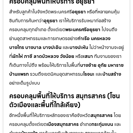
ครอบคลุมพื้นที่ให้บริการ อยุธยา
สำหรับลูกค้าในจังหวัดพระนครศรี
อยุธยา
หรือที่หลายคนคุ้น
ชินกับการค้นหาว่า
อุยุธยา
เราให้บริการรับเหมาก่อสร้าง
ครอบคลุมทุกอำเภอ ตั้งแต่เขต
พระนครศรีอยุธยา
ไปจนถึง
ย่านอุตสาหกรรมและการเกษตรอย่าง
ท่าเรือ นครหลวง
บางไทร บางบาล บางปะอิน
และ
บางปะหัน
ไม่ว่าหน้างานจะอยู่
ที่
ผักไห่ ภาชี ลาดบัวหลวง วังน้อย
หรือ
เสนา
ทีมงานของเรา
ก็เดินทางไปถึง พร้อมให้บริการในพื้นที่
บางซ้าย อุทัย มหาราช
บ้านแพรก
รวมถึงเขตนิคมอุตสาหกรรม
โรจนะ
และ
บ้านสร้าง
อย่างเต็มรูปแบบ
ครอบคลุมพื้นที่ให้บริการ สมุทรสาคร (โซน
ตัวเมืองและพื้นที่ใกล้เคียง)
อีกหนึ่งพื้นที่ให้บริการหลักของเราคือจังหวัด
สมุทรสาคร
โดย
ครอบคลุมตั้งแต่เขต
เมืองสมุทรสาคร
อำเภอ
กระทุ่มแบน
และ