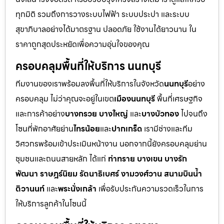
ทุกมิติ รวมถึงการวางระบบไฟฟ้า ระบบประปา และระบบ
สุขาภิบาลอย่างได้มาตรฐาน ปลอดภัย ใช้งานได้ยาวนาน ใน
ราคาถูกสุดประหยัดเพื่อความอุ่นใจของคุณ
ครอบคลุมพื้นที่ให้บริการ นนทบุรี
ทีมงานของเราพร้อมลงพื้นที่ให้บริการในจังหวัด
นนทบุรี
อย่าง
ครอบคลุม ไม่ว่าคุณจะอยู่ในเขต
เมืองนนทบุรี
พื้นที่เศรษฐกิจ
และการค้าอย่าง
บางกรวย บางใหญ่
และ
บางบัวทอง
ไปจนถึง
โซนที่พักอาศัยย่าน
ไทรน้อย
และ
ปากเกร็ด
เรามีช่างและทีม
วิศวกรพร้อมเข้าประเมินหน้างาน นอกจากนี้ยังครอบคลุมย่าน
ชุมชนและถนนสายหลัก ได้แก่
ท่าทราย บางเขน บางรัก
พัฒนา ราษฎร์นิยม รัตนาธิเบศร์ งามวงศ์วาน สนามบินน้ำ
ติวานนท์
และ
พระนั่งเกล้า
เพื่อรับประกันความรวดเร็วในการ
ให้บริการลูกค้าในโซนนี้