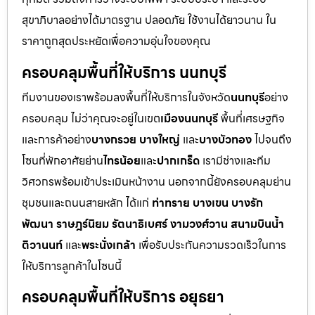
สุขาภิบาลอย่างได้มาตรฐาน ปลอดภัย ใช้งานได้ยาวนาน ใน
ราคาถูกสุดประหยัดเพื่อความอุ่นใจของคุณ
ครอบคลุมพื้นที่ให้บริการ นนทบุรี
ทีมงานของเราพร้อมลงพื้นที่ให้บริการในจังหวัด
นนทบุรี
อย่าง
ครอบคลุม ไม่ว่าคุณจะอยู่ในเขต
เมืองนนทบุรี
พื้นที่เศรษฐกิจ
และการค้าอย่าง
บางกรวย บางใหญ่
และ
บางบัวทอง
ไปจนถึง
โซนที่พักอาศัยย่าน
ไทรน้อย
และ
ปากเกร็ด
เรามีช่างและทีม
วิศวกรพร้อมเข้าประเมินหน้างาน นอกจากนี้ยังครอบคลุมย่าน
ชุมชนและถนนสายหลัก ได้แก่
ท่าทราย บางเขน บางรัก
พัฒนา ราษฎร์นิยม รัตนาธิเบศร์ งามวงศ์วาน สนามบินน้ำ
ติวานนท์
และ
พระนั่งเกล้า
เพื่อรับประกันความรวดเร็วในการ
ให้บริการลูกค้าในโซนนี้
ครอบคลุมพื้นที่ให้บริการ อยุธยา