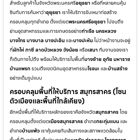
สำหรับลูกค้าในจังหวัดพระนครศรี
อยุธยา
หรือที่หลายคนคุ้น
ชินกับการค้นหาว่า
อุยุธยา
เราให้บริการรับเหมาก่อสร้าง
ครอบคลุมทุกอำเภอ ตั้งแต่เขต
พระนครศรีอยุธยา
ไปจนถึง
ย่านอุตสาหกรรมและการเกษตรอย่าง
ท่าเรือ นครหลวง
บางไทร บางบาล บางปะอิน
และ
บางปะหัน
ไม่ว่าหน้างานจะอยู่
ที่
ผักไห่ ภาชี ลาดบัวหลวง วังน้อย
หรือ
เสนา
ทีมงานของเรา
ก็เดินทางไปถึง พร้อมให้บริการในพื้นที่
บางซ้าย อุทัย มหาราช
บ้านแพรก
รวมถึงเขตนิคมอุตสาหกรรม
โรจนะ
และ
บ้านสร้าง
อย่างเต็มรูปแบบ
ครอบคลุมพื้นที่ให้บริการ สมุทรสาคร (โซน
ตัวเมืองและพื้นที่ใกล้เคียง)
อีกหนึ่งพื้นที่ให้บริการหลักของเราคือจังหวัด
สมุทรสาคร
โดย
ครอบคลุมตั้งแต่เขต
เมืองสมุทรสาคร
อำเภอ
กระทุ่มแบน
และ
อำเภอ
บ้านแพ้ว
เราคุ้นเคยกับเส้นทางและสภาพแวดล้อมใน