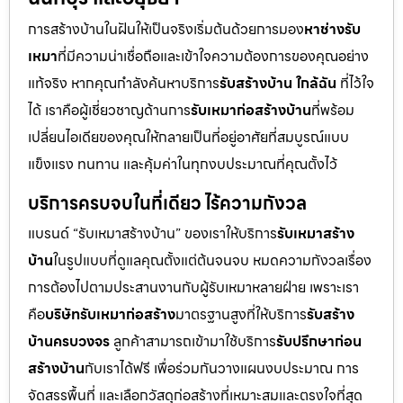
การสร้างบ้านในฝันให้เป็นจริงเริ่มต้นด้วยการมอง
หาช่างรับ
เหมา
ที่มีความน่าเชื่อถือและเข้าใจความต้องการของคุณอย่าง
แท้จริง หากคุณกำลังค้นหาบริการ
รับสร้างบ้าน ใกล้ฉัน
ที่ไว้ใจ
ได้ เราคือผู้เชี่ยวชาญด้านการ
รับเหมาก่อสร้างบ้าน
ที่พร้อม
เปลี่ยนไอเดียของคุณให้กลายเป็นที่อยู่อาศัยที่สมบูรณ์แบบ
แข็งแรง ทนทาน และคุ้มค่าในทุกงบประมาณที่คุณตั้งไว้
บริการครบจบในที่เดียว ไร้ความกังวล
แบรนด์ “รับเหมาสร้างบ้าน” ของเราให้บริการ
รับเหมาสร้าง
บ้าน
ในรูปแบบที่ดูแลคุณตั้งแต่ต้นจนจบ หมดความกังวลเรื่อง
การต้องไปตามประสานงานกับผู้รับเหมาหลายฝ่าย เพราะเรา
คือ
บริษัทรับเหมาก่อสร้าง
มาตรฐานสูงที่ให้บริการ
รับสร้าง
บ้านครบวงจร
ลูกค้าสามารถเข้ามาใช้บริการ
รับปรึกษาก่อน
สร้างบ้าน
กับเราได้ฟรี เพื่อร่วมกันวางแผนงบประมาณ การ
จัดสรรพื้นที่ และเลือกวัสดุก่อสร้างที่เหมาะสมและตรงใจที่สุด