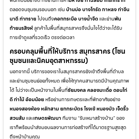
พื้นที่เป็นอย่างดี ทั้งย่านการค้า
มหาชัย ท่าฉลอม โกรกกราก
ตลอดจนชุมชนรอบนอก เช่น
บ้านบ่อ บางโทรัด กาหลง ท่าจีน
นาดี ท่าทราย
ไปจนถึง
คอกกระบือ บางน้ำจืด
และย่าน
พัน
ท้ายนรสิงห์
ลูกค้าในพื้นที่สมุทรสาครจึงมั่นใจได้ว่าจะได้รับ
การเข้าดูแลที่รวดเร็ว ตรงต่อเวลา
ครอบคลุมพื้นที่ให้บริการ สมุทรสาคร (โซน
ชุมชนและนิคมอุตสาหกรรม)
นอกจากนี้ บริการของเราในสมุทรสาครยังเข้าถึงพื้นที่ตำบล
และย่านชุมชนย่อยทั้งหมด เพื่อให้ทุกคนสามารถมีบ้านคุณภาพ
ได้ ไม่ว่าจะเป็นหน้างานในพื้นที่
ชัยมงคล คลองมะเดื่อ ดอนไก่
ดี ท่าไม้ อ้อมน้อย
หรือย่านการเกษตรและที่พักอาศัยอย่าง
หนองสองห้อง หลักสาม ยกกระบัตร โรงเข้ หนองบัว เจ็ดริ้ว
สวนส้ม
และ
เกษตรพัฒนา
ทีมงาน “รับเหมาสร้างบ้าน” ของ
เราก็พร้อมนำส่งมอบผลงานการก่อสร้างที่ได้มาตรฐานสูงสุด
ถึงหน้าบ้านคุณ