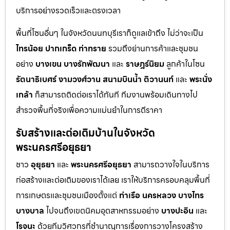
บริการอย่างรวดเร็วและตรงเวลา
พื้นที่โซนอื่นๆ ในจังหวัดนนทบุรีเราก็ดูแลเข้าถึง ไม่ว่าจะเป็น
ไทรน้อย
ปากเกร็ด
ท่าทราย
รวมถึงย่านการค้าและชุมชน
อย่าง
บางเขน
บางรักพัฒนา
และ
ราษฎร์นิยม
ลูกค้าในโซน
รัตนาธิเบศร์
งามวงศ์วาน
สนามบินน้ำ
ติวานนท์
และ
พระนั่ง
เกล้า
ก็สามารถติดต่อเราได้ทันที ทีมงานพร้อมเดินทางไป
สำรวจพื้นที่จริงเพื่อความแม่นยำในการตีราคา
รับสร้างและต่อเติมบ้านในจังหวัด
พระนครศรีอยุธยา
ชาว
อุยุธยา
และ
พระนครศรีอยุธยา
สามารถวางใจในบริการ
ก่อสร้างและต่อเติมของเราได้เลย เราให้บริการครอบคลุมพื้นที่
การเกษตรและชุมชนเมืองตั้งแต่
ท่าเรือ
นครหลวง
บางไทร
บางบาล
ไปจนถึงเขตนิคมอุตสาหกรรมอย่าง
บางปะอิน
และ
โรจนะ
ด้วยทีมวิศวกรที่ชำนาญการเรื่องการวางโครงสร้าง