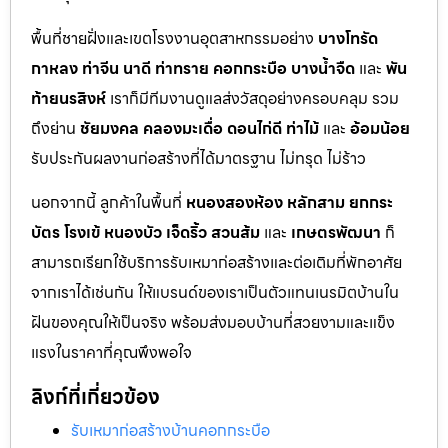
พื้นที่ชายฝั่งและเขตโรงงานอุตสาหกรรมอย่าง
บางโทรัด
กาหลง
ท่าจีน
นาดี
ท่าทราย
คอกกระบือ
บางน้ำจืด
และ
พัน
ท้ายนรสิงห์
เราก็มีทีมงานดูแลส่งวัสดุอย่างครอบคลุม รวม
ถึงย่าน
ชัยมงคล
คลองมะเดื่อ
ดอนไก่ดี
ท่าไม้
และ
อ้อมน้อย
รับประกันผลงานก่อสร้างที่ได้มาตรฐาน ไม่ทรุด ไม่ร้าว
นอกจากนี้ ลูกค้าในพื้นที่
หนองสองห้อง
หลักสาม
ยกกระ
บัตร
โรงเข้
หนองบัว
เจ็ดริ้ว
สวนส้ม
และ
เกษตรพัฒนา
ก็
สามารถเรียกใช้บริการรับเหมาก่อสร้างและต่อเติมที่พักอาศัย
จากเราได้เช่นกัน ให้แบรนด์ของเราเป็นตัวแทนเนรมิตบ้านใน
ฝันของคุณให้เป็นจริง พร้อมส่งมอบบ้านที่สวยงามและแข็ง
แรงในราคาที่คุณพึงพอใจ
ลิงก์ที่เกี่ยวข้อง
รับเหมาก่อสร้างบ้านคอกกระบือ