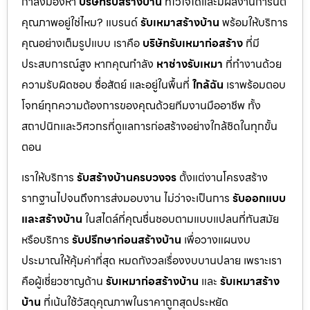
กำลังมองหา
บริษัทรับสร้างบ้าน
ที่ไว้ใจได้และมีผลงานการันตี
คุณภาพอยู่ใช่ไหม? แบรนด์
รับเหมาสร้างบ้าน
พร้อมให้บริการ
คุณอย่างเต็มรูปแบบ เราคือ
บริษัทรับเหมาก่อสร้าง
ที่มี
ประสบการณ์สูง หากคุณกำลัง
หาช่างรับเหมา
ที่ทำงานด้วย
ความรับผิดชอบ ซื่อสัตย์ และอยู่ในพื้นที่
ใกล้ฉัน
เราพร้อมตอบ
โจทย์ทุกความต้องการของคุณด้วยทีมงานมืออาชีพ ทั้ง
สถาปนิกและวิศวกรที่ดูแลการก่อสร้างอย่างใกล้ชิดในทุกขั้น
ตอน
เราให้บริการ
รับสร้างบ้านครบวงจร
ตั้งแต่งานโครงสร้าง
รากฐานไปจนถึงการส่งมอบงาน ไม่ว่าจะเป็นการ
รับออกแบบ
และสร้างบ้าน
ในสไตล์ที่คุณชื่นชอบตามแบบแปลนที่ทันสมัย
หรือบริการ
รับปรึกษาก่อนสร้างบ้าน
เพื่อวางแผนงบ
ประมาณให้คุ้มค่าที่สุด หมดกังวลเรื่องงบบานปลาย เพราะเรา
คือผู้เชี่ยวชาญด้าน
รับเหมาก่อสร้างบ้าน
และ
รับเหมาสร้าง
บ้าน
ที่เน้นใช้วัสดุคุณภาพในราคาถูกสุดประหยัด