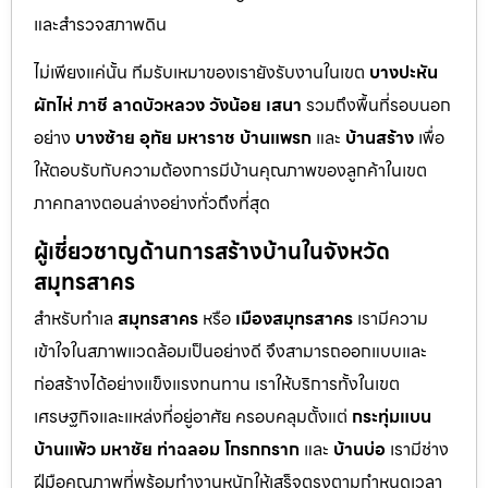
และสำรวจสภาพดิน
ไม่เพียงแค่นั้น ทีมรับเหมาของเรายังรับงานในเขต
บางปะหัน
ผักไห่
ภาชี
ลาดบัวหลวง
วังน้อย
เสนา
รวมถึงพื้นที่รอบนอก
อย่าง
บางซ้าย
อุทัย
มหาราช
บ้านแพรก
และ
บ้านสร้าง
เพื่อ
ให้ตอบรับกับความต้องการมีบ้านคุณภาพของลูกค้าในเขต
ภาคกลางตอนล่างอย่างทั่วถึงที่สุด
ผู้เชี่ยวชาญด้านการสร้างบ้านในจังหวัด
สมุทรสาคร
สำหรับทำเล
สมุทรสาคร
หรือ
เมืองสมุทรสาคร
เรามีความ
เข้าใจในสภาพแวดล้อมเป็นอย่างดี จึงสามารถออกแบบและ
ก่อสร้างได้อย่างแข็งแรงทนทาน เราให้บริการทั้งในเขต
เศรษฐกิจและแหล่งที่อยู่อาศัย ครอบคลุมตั้งแต่
กระทุ่มแบน
บ้านแพ้ว
มหาชัย
ท่าฉลอม
โกรกกราก
และ
บ้านบ่อ
เรามีช่าง
ฝีมือคุณภาพที่พร้อมทำงานหนักให้เสร็จตรงตามกำหนดเวลา