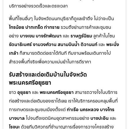
บริการอย่างรวดเร็วและตรงเวลา
พื้นที่โซนอื่นๆ ในจังหวัดนนทบุรีเราก็ดูแลเข้าถึง ไม่ว่าจะเป็น
ไทรน้อย
ปากเกร็ด
ท่าทราย
รวมถึงย่านการค้าและชุมชน
อย่าง
บางเขน
บางรักพัฒนา
และ
ราษฎร์นิยม
ลูกค้าในโซน
รัตนาธิเบศร์
งามวงศ์วาน
สนามบินน้ำ
ติวานนท์
และ
พระนั่ง
เกล้า
ก็สามารถติดต่อเราได้ทันที ทีมงานพร้อมเดินทางไป
สำรวจพื้นที่จริงเพื่อความแม่นยำในการตีราคา
รับสร้างและต่อเติมบ้านในจังหวัด
พระนครศรีอยุธยา
ชาว
อุยุธยา
และ
พระนครศรีอยุธยา
สามารถวางใจในบริการ
ก่อสร้างและต่อเติมของเราได้เลย เราให้บริการครอบคลุมพื้นที่
การเกษตรและชุมชนเมืองตั้งแต่
ท่าเรือ
นครหลวง
บางไทร
บางบาล
ไปจนถึงเขตนิคมอุตสาหกรรมอย่าง
บางปะอิน
และ
โรจนะ
ด้วยทีมวิศวกรที่ชำนาญการเรื่องการวางโครงสร้าง