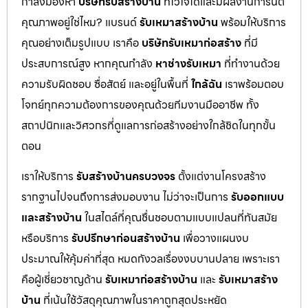
กำลังมองหา
บริษัทรับสร้างบ้าน
ที่ไว้ใจได้และมีผลงานการันตี
คุณภาพอยู่ใช่ไหม? แบรนด์
รับเหมาสร้างบ้าน
พร้อมให้บริการ
คุณอย่างเต็มรูปแบบ เราคือ
บริษัทรับเหมาก่อสร้าง
ที่มี
ประสบการณ์สูง หากคุณกำลัง
หาช่างรับเหมา
ที่ทำงานด้วย
ความรับผิดชอบ ซื่อสัตย์ และอยู่ในพื้นที่
ใกล้ฉัน
เราพร้อมตอบ
โจทย์ทุกความต้องการของคุณด้วยทีมงานมืออาชีพ ทั้ง
สถาปนิกและวิศวกรที่ดูแลการก่อสร้างอย่างใกล้ชิดในทุกขั้น
ตอน
เราให้บริการ
รับสร้างบ้านครบวงจร
ตั้งแต่งานโครงสร้าง
รากฐานไปจนถึงการส่งมอบงาน ไม่ว่าจะเป็นการ
รับออกแบบ
และสร้างบ้าน
ในสไตล์ที่คุณชื่นชอบตามแบบแปลนที่ทันสมัย
หรือบริการ
รับปรึกษาก่อนสร้างบ้าน
เพื่อวางแผนงบ
ประมาณให้คุ้มค่าที่สุด หมดกังวลเรื่องงบบานปลาย เพราะเรา
คือผู้เชี่ยวชาญด้าน
รับเหมาก่อสร้างบ้าน
และ
รับเหมาสร้าง
บ้าน
ที่เน้นใช้วัสดุคุณภาพในราคาถูกสุดประหยัด