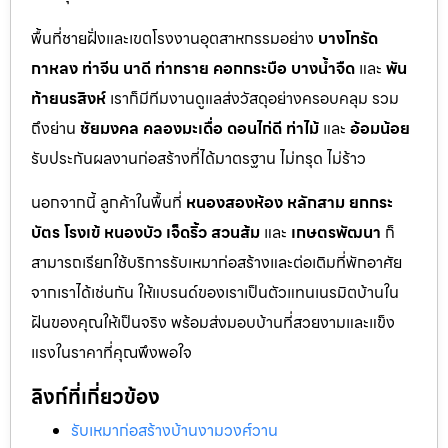
พื้นที่ชายฝั่งและเขตโรงงานอุตสาหกรรมอย่าง
บางโทรัด
กาหลง
ท่าจีน
นาดี
ท่าทราย
คอกกระบือ
บางน้ำจืด
และ
พัน
ท้ายนรสิงห์
เราก็มีทีมงานดูแลส่งวัสดุอย่างครอบคลุม รวม
ถึงย่าน
ชัยมงคล
คลองมะเดื่อ
ดอนไก่ดี
ท่าไม้
และ
อ้อมน้อย
รับประกันผลงานก่อสร้างที่ได้มาตรฐาน ไม่ทรุด ไม่ร้าว
นอกจากนี้ ลูกค้าในพื้นที่
หนองสองห้อง
หลักสาม
ยกกระ
บัตร
โรงเข้
หนองบัว
เจ็ดริ้ว
สวนส้ม
และ
เกษตรพัฒนา
ก็
สามารถเรียกใช้บริการรับเหมาก่อสร้างและต่อเติมที่พักอาศัย
จากเราได้เช่นกัน ให้แบรนด์ของเราเป็นตัวแทนเนรมิตบ้านใน
ฝันของคุณให้เป็นจริง พร้อมส่งมอบบ้านที่สวยงามและแข็ง
แรงในราคาที่คุณพึงพอใจ
ลิงก์ที่เกี่ยวข้อง
รับเหมาก่อสร้างบ้านงามวงศ์วาน