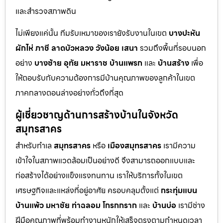
และสำรวจสภาพดิน
ไม่เพียงแค่นั้น ทีมรับเหมาของเรายังรับงานในเขต
บางปะหัน
ผักไห่
ภาชี
ลาดบัวหลวง
วังน้อย
เสนา
รวมถึงพื้นที่รอบนอก
อย่าง
บางซ้าย
อุทัย
มหาราช
บ้านแพรก
และ
บ้านสร้าง
เพื่อ
ให้ตอบรับกับความต้องการมีบ้านคุณภาพของลูกค้าในเขต
ภาคกลางตอนล่างอย่างทั่วถึงที่สุด
ผู้เชี่ยวชาญด้านการสร้างบ้านในจังหวัด
สมุทรสาคร
สำหรับทำเล
สมุทรสาคร
หรือ
เมืองสมุทรสาคร
เรามีความ
เข้าใจในสภาพแวดล้อมเป็นอย่างดี จึงสามารถออกแบบและ
ก่อสร้างได้อย่างแข็งแรงทนทาน เราให้บริการทั้งในเขต
เศรษฐกิจและแหล่งที่อยู่อาศัย ครอบคลุมตั้งแต่
กระทุ่มแบน
บ้านแพ้ว
มหาชัย
ท่าฉลอม
โกรกกราก
และ
บ้านบ่อ
เรามีช่าง
ฝีมือคุณภาพที่พร้อมทำงานหนักให้เสร็จตรงตามกำหนดเวลา