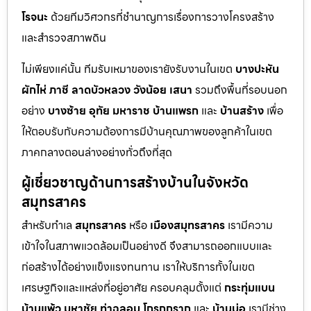
โรจนะ
ด้วยทีมวิศวกรที่ชำนาญการเรื่องการวางโครงสร้าง
และสำรวจสภาพดิน
ไม่เพียงแค่นั้น ทีมรับเหมาของเรายังรับงานในเขต
บางปะหัน
ผักไห่
ภาชี
ลาดบัวหลวง
วังน้อย
เสนา
รวมถึงพื้นที่รอบนอก
อย่าง
บางซ้าย
อุทัย
มหาราช
บ้านแพรก
และ
บ้านสร้าง
เพื่อ
ให้ตอบรับกับความต้องการมีบ้านคุณภาพของลูกค้าในเขต
ภาคกลางตอนล่างอย่างทั่วถึงที่สุด
ผู้เชี่ยวชาญด้านการสร้างบ้านในจังหวัด
สมุทรสาคร
สำหรับทำเล
สมุทรสาคร
หรือ
เมืองสมุทรสาคร
เรามีความ
เข้าใจในสภาพแวดล้อมเป็นอย่างดี จึงสามารถออกแบบและ
ก่อสร้างได้อย่างแข็งแรงทนทาน เราให้บริการทั้งในเขต
เศรษฐกิจและแหล่งที่อยู่อาศัย ครอบคลุมตั้งแต่
กระทุ่มแบน
บ้านแพ้ว
มหาชัย
ท่าฉลอม
โกรกกราก
และ
บ้านบ่อ
เรามีช่าง