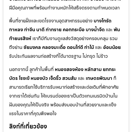
ฝีมือคุณภาพที่พร้อมทำงานหนักให้เสร็จตรงตามกำหนดเวลา
พื้นที่ชายฝั่งและเขตโรงงานอุตสาหกรรมอย่าง
บางโทรัด
กาหลง
ท่าจีน
นาดี
ท่าทราย
คอกกระบือ
บางน้ำจืด
และ
พัน
ท้ายนรสิงห์
เราก็มีทีมงานดูแลส่งวัสดุอย่างครอบคลุม รวม
ถึงย่าน
ชัยมงคล
คลองมะเดื่อ
ดอนไก่ดี
ท่าไม้
และ
อ้อมน้อย
รับประกันผลงานก่อสร้างที่ได้มาตรฐาน ไม่ทรุด ไม่ร้าว
นอกจากนี้ ลูกค้าในพื้นที่
หนองสองห้อง
หลักสาม
ยกกระ
บัตร
โรงเข้
หนองบัว
เจ็ดริ้ว
สวนส้ม
และ
เกษตรพัฒนา
ก็
สามารถเรียกใช้บริการรับเหมาก่อสร้างและต่อเติมที่พักอาศัย
จากเราได้เช่นกัน ให้แบรนด์ของเราเป็นตัวแทนเนรมิตบ้านใน
ฝันของคุณให้เป็นจริง พร้อมส่งมอบบ้านที่สวยงามและแข็ง
แรงในราคาที่คุณพึงพอใจ
ลิงก์ที่เกี่ยวข้อง