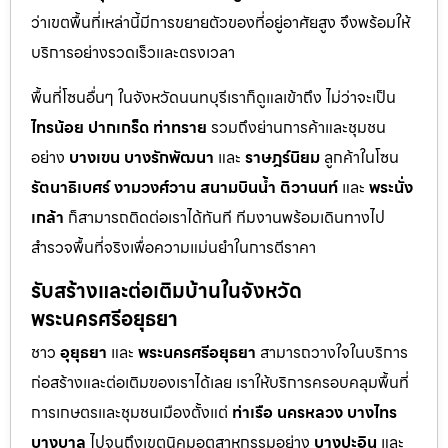
ว่าเขตพื้นที่เหล่านี้มีการขยายตัวของที่อยู่อาศัยสูง จึงพร้อมให้
บริการอย่างรวดเร็วและตรงเวลา
พื้นที่โซนอื่นๆ ในจังหวัดนนทบุรีเราก็ดูแลเข้าถึง ไม่ว่าจะเป็น
ไทรน้อย
ปากเกร็ด
ท่าทราย
รวมถึงย่านการค้าและชุมชน
อย่าง
บางเขน
บางรักพัฒนา
และ
ราษฎร์นิยม
ลูกค้าในโซน
รัตนาธิเบศร์
งามวงศ์วาน
สนามบินน้ำ
ติวานนท์
และ
พระนั่ง
เกล้า
ก็สามารถติดต่อเราได้ทันที ทีมงานพร้อมเดินทางไป
สำรวจพื้นที่จริงเพื่อความแม่นยำในการตีราคา
รับสร้างและต่อเติมบ้านในจังหวัด
พระนครศรีอยุธยา
ชาว
อุยุธยา
และ
พระนครศรีอยุธยา
สามารถวางใจในบริการ
ก่อสร้างและต่อเติมของเราได้เลย เราให้บริการครอบคลุมพื้นที่
การเกษตรและชุมชนเมืองตั้งแต่
ท่าเรือ
นครหลวง
บางไทร
บางบาล
ไปจนถึงเขตนิคมอุตสาหกรรมอย่าง
บางปะอิน
และ