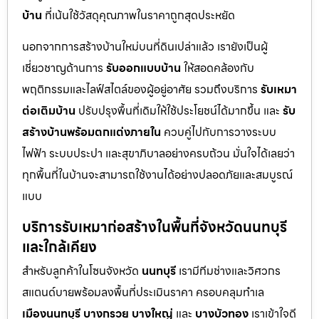
บ้าน
ที่เน้นใช้วัสดุคุณภาพในราคาถูกสุดประหยัด
นอกจากการสร้างบ้านใหม่บนที่ดินเปล่าแล้ว เรายังเป็นผู้
เชี่ยวชาญด้านการ
รับออกแบบบ้าน
ให้สอดคล้องกับ
พฤติกรรมและไลฟ์สไตล์ของผู้อยู่อาศัย รวมถึงบริการ
รับเหมา
ต่อเติมบ้าน
ปรับปรุงพื้นที่เดิมให้ใช้ประโยชน์ได้มากขึ้น และ
รับ
สร้างบ้านพร้อมตกแต่งภายใน
ควบคู่ไปกับการวางระบบ
ไฟฟ้า ระบบประปา และสุขาภิบาลอย่างครบถ้วน มั่นใจได้เลยว่า
ทุกพื้นที่ในบ้านจะสามารถใช้งานได้อย่างปลอดภัยและสมบูรณ์
แบบ
บริการรับเหมาก่อสร้างในพื้นที่จังหวัดนนทบุรี
และใกล้เคียง
สำหรับลูกค้าในโซนจังหวัด
นนทบุรี
เรามีทีมช่างและวิศวกร
สแตนด์บายพร้อมลงพื้นที่ประเมินราคา ครอบคลุมทำเล
เมืองนนทบุรี
บางกรวย
บางใหญ่
และ
บางบัวทอง
เราเข้าใจดี