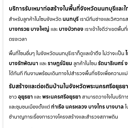
บริการรับเหมาก่อสร้างในพื้นที่จังหวัดนนทบุรีและใ
สำหรับลูกค้าในโซนจังหวัด
นนทบุรี
เรามีทีมช่างและวิศวกร
บางกรวย
บางใหญ่
และ
บางบัวทอง
เราเข้าใจดีว่าเขตพื้นท
ตรงเวลา
พื้นที่โซนอื่นๆ ในจังหวัดนนทบุรีเราก็ดูแลเข้าถึง ไม่ว่าจะเป็น
ไ
บางรักพัฒนา
และ
ราษฎร์นิยม
ลูกค้าในโซน
รัตนาธิเบศร์
ง
ได้ทันที ทีมงานพร้อมเดินทางไปสำรวจพื้นที่จริงเพื่อความแ
รับสร้างและต่อเติมบ้านในจังหวัดพระนครศรีอยุธย
ชาว
อุยุธยา
และ
พระนครศรีอยุธยา
สามารถวางใจในบริการก
และชุมชนเมืองตั้งแต่
ท่าเรือ
นครหลวง
บางไทร
บางบาล
ไ
ชำนาญการเรื่องการวางโครงสร้างและสำรวจสภาพดิน