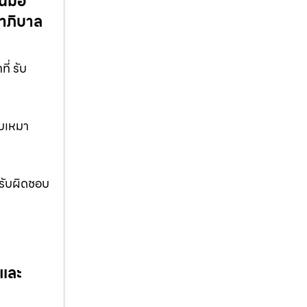
นมือ
ขาภิบาล
่ รับ
ับเหมา
มรับผิดชอบ
 และ