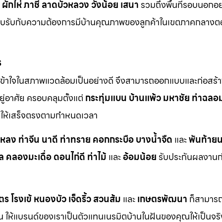
ผักไห่
ภาชี
ลาดบัวหลวง
วังน้อย
เสนา
รวมถึงพื้นที่รอบนอกอย
ตอบรับกับความต้องการมีบ้านคุณภาพของลูกค้าในเขตภาคกลางต
ร
ข้าใจในสภาพแวดล้อมเป็นอย่างดี จึงสามารถออกแบบและก่อสร้าง
ู่อาศัย ครอบคลุมตั้งแต่
กระทุ่มแบน
บ้านแพ้ว
มหาชัย
ท่าฉลอ
ักให้เสร็จตรงตามกำหนดเวลา
าหลง
ท่าจีน
นาดี
ท่าทราย
คอกกระบือ
บางน้ำจืด
และ
พันท้ายน
ล
คลองมะเดื่อ
ดอนไก่ดี
ท่าไม้
และ
อ้อมน้อย
รับประกันผลงานก่อ
ตร
โรงเข้
หนองบัว
เจ็ดริ้ว
สวนส้ม
และ
เกษตรพัฒนา
ก็สามารถเ
กัน ให้แบรนด์ของเราเป็นตัวแทนเนรมิตบ้านในฝันของคุณให้เป็นจร