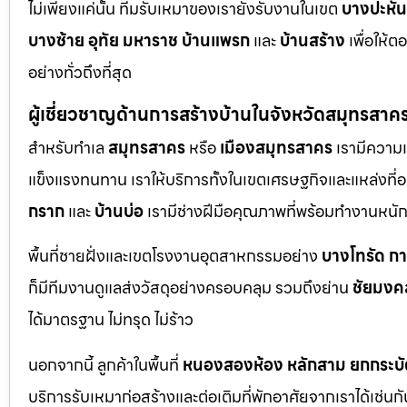
ไม่เพียงแค่นั้น ทีมรับเหมาของเรายังรับงานในเขต
บางปะหัน
บางซ้าย
อุทัย
มหาราช
บ้านแพรก
และ
บ้านสร้าง
เพื่อให้
อย่างทั่วถึงที่สุด
ผู้เชี่ยวชาญด้านการสร้างบ้านในจังหวัดสมุทรสาค
สำหรับทำเล
สมุทรสาคร
หรือ
เมืองสมุทรสาคร
เรามีความเ
แข็งแรงทนทาน เราให้บริการทั้งในเขตเศรษฐกิจและแหล่งที่อย
กราก
และ
บ้านบ่อ
เรามีช่างฝีมือคุณภาพที่พร้อมทำงานหน
พื้นที่ชายฝั่งและเขตโรงงานอุตสาหกรรมอย่าง
บางโทรัด
ก
ก็มีทีมงานดูแลส่งวัสดุอย่างครอบคลุม รวมถึงย่าน
ชัยมงค
ได้มาตรฐาน ไม่ทรุด ไม่ร้าว
นอกจากนี้ ลูกค้าในพื้นที่
หนองสองห้อง
หลักสาม
ยกกระบั
บริการรับเหมาก่อสร้างและต่อเติมที่พักอาศัยจากเราได้เช่น