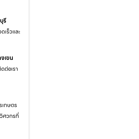
ุรี
รวดเร็วและ
างเขน
ิดต่อเรา
ารเกษตร
วิศวกรที่