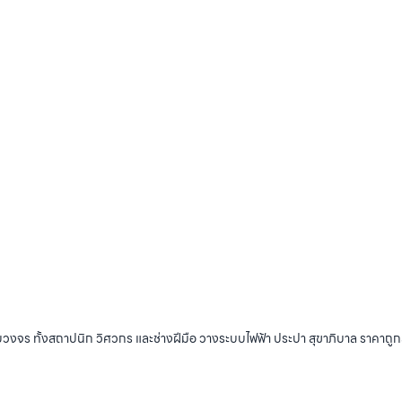
บวงจร ทั้งสถาปนิก วิศวกร และช่างฝีมือ วางระบบไฟฟ้า ประปา สุขาภิบาล ราคาถู