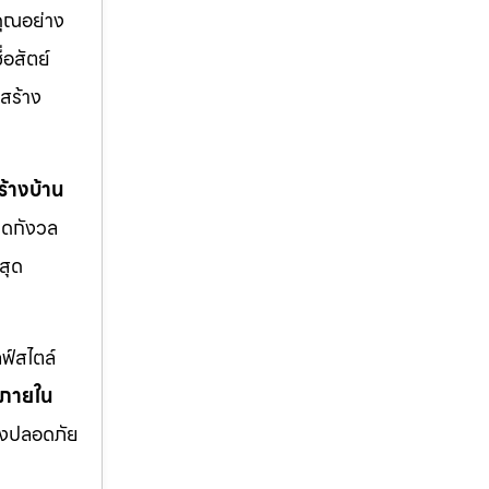
คุณอย่าง
่อสัตย์
สร้าง
้างบ้าน
มดกังวล
สุด
ฟ์สไตล์
งภายใน
่างปลอดภัย