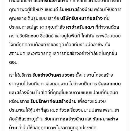
กำลังมองหา
บริษัทรับสร้างบ้าน
ที่ไว้ใจได้และมีผลงานการันตี
คุณภาพอยู่ใช่ไหม? แบรนด์
รับเหมาสร้างบ้าน
พร้อมให้บริการ
คุณอย่างเต็มรูปแบบ เราคือ
บริษัทรับเหมาก่อสร้าง
ที่มี
ประสบการณ์สูง หากคุณกำลัง
หาช่างรับเหมา
ที่ทำงานด้วย
ความรับผิดชอบ ซื่อสัตย์ และอยู่ในพื้นที่
ใกล้ฉัน
เราพร้อมตอบ
โจทย์ทุกความต้องการของคุณด้วยทีมงานมืออาชีพ ทั้ง
สถาปนิกและวิศวกรที่ดูแลการก่อสร้างอย่างใกล้ชิดในทุกขั้น
ตอน
เราให้บริการ
รับสร้างบ้านครบวงจร
ตั้งแต่งานโครงสร้าง
รากฐานไปจนถึงการส่งมอบงาน ไม่ว่าจะเป็นการ
รับออกแบบ
และสร้างบ้าน
ในสไตล์ที่คุณชื่นชอบตามแบบแปลนที่ทันสมัย
หรือบริการ
รับปรึกษาก่อนสร้างบ้าน
เพื่อวางแผนงบ
ประมาณให้คุ้มค่าที่สุด หมดกังวลเรื่องงบบานปลาย เพราะเรา
คือผู้เชี่ยวชาญด้าน
รับเหมาก่อสร้างบ้าน
และ
รับเหมาสร้าง
บ้าน
ที่เน้นใช้วัสดุคุณภาพในราคาถูกสุดประหยัด