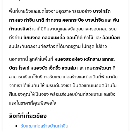
พื้นที่ชายฝั่งและเขตโรงงานอุตสาหกรรมอย่าง
บางโทรัด
กาหลง
ท่าจีน
นาดี
ท่าทราย
คอกกระบือ
บางน้ำจืด
และ
พัน
ท้ายนรสิงห์
เราก็มีทีมงานดูแลส่งวัสดุอย่างครอบคลุม รวม
ถึงย่าน
ชัยมงคล
คลองมะเดื่อ
ดอนไก่ดี
ท่าไม้
และ
อ้อมน้อย
รับประกันผลงานก่อสร้างที่ได้มาตรฐาน ไม่ทรุด ไม่ร้าว
นอกจากนี้ ลูกค้าในพื้นที่
หนองสองห้อง
หลักสาม
ยกกระ
บัตร
โรงเข้
หนองบัว
เจ็ดริ้ว
สวนส้ม
และ
เกษตรพัฒนา
ก็
สามารถเรียกใช้บริการรับเหมาก่อสร้างและต่อเติมที่พักอาศัย
จากเราได้เช่นกัน ให้แบรนด์ของเราเป็นตัวแทนเนรมิตบ้านใน
ฝันของคุณให้เป็นจริง พร้อมส่งมอบบ้านที่สวยงามและแข็ง
แรงในราคาที่คุณพึงพอใจ
ลิงก์ที่เกี่ยวข้อง
รับเหมาก่อสร้างบ้านท่าจีน