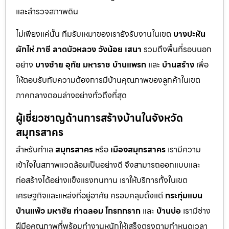
และสำรวจสภาพดิน
ไม่เพียงแค่นั้น ทีมรับเหมาของเรายังรับงานในเขต
บางปะหัน
ผักไห่
ภาชี
ลาดบัวหลวง
วังน้อย
เสนา
รวมถึงพื้นที่รอบนอก
อย่าง
บางซ้าย
อุทัย
มหาราช
บ้านแพรก
และ
บ้านสร้าง
เพื่อ
ให้ตอบรับกับความต้องการมีบ้านคุณภาพของลูกค้าในเขต
ภาคกลางตอนล่างอย่างทั่วถึงที่สุด
ผู้เชี่ยวชาญด้านการสร้างบ้านในจังหวัด
สมุทรสาคร
สำหรับทำเล
สมุทรสาคร
หรือ
เมืองสมุทรสาคร
เรามีความ
เข้าใจในสภาพแวดล้อมเป็นอย่างดี จึงสามารถออกแบบและ
ก่อสร้างได้อย่างแข็งแรงทนทาน เราให้บริการทั้งในเขต
เศรษฐกิจและแหล่งที่อยู่อาศัย ครอบคลุมตั้งแต่
กระทุ่มแบน
บ้านแพ้ว
มหาชัย
ท่าฉลอม
โกรกกราก
และ
บ้านบ่อ
เรามีช่าง
ฝีมือคุณภาพที่พร้อมทำงานหนักให้เสร็จตรงตามกำหนดเวลา