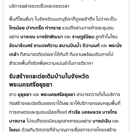
บริการอย่างรวดเร็วและตรงเวลา
พื้นที่โซนอื่นๆ ในจังหวัดนนทบุรีเราก็ดูแลเข้าถึง ไม่ว่าจะเป็น
ไทรน้อย
ปากเกร็ด
ท่าทราย
รวมถึงย่านการค้าและชุมชน
อย่าง
บางเขน
บางรักพัฒนา
และ
ราษฎร์นิยม
ลูกค้าในโซน
รัตนาธิเบศร์
งามวงศ์วาน
สนามบินน้ำ
ติวานนท์
และ
พระนั่ง
เกล้า
ก็สามารถติดต่อเราได้ทันที ทีมงานพร้อมเดินทางไป
สำรวจพื้นที่จริงเพื่อความแม่นยำในการตีราคา
รับสร้างและต่อเติมบ้านในจังหวัด
พระนครศรีอยุธยา
ชาว
อุยุธยา
และ
พระนครศรีอยุธยา
สามารถวางใจในบริการ
ก่อสร้างและต่อเติมของเราได้เลย เราให้บริการครอบคลุมพื้นที่
การเกษตรและชุมชนเมืองตั้งแต่
ท่าเรือ
นครหลวง
บางไทร
บางบาล
ไปจนถึงเขตนิคมอุตสาหกรรมอย่าง
บางปะอิน
และ
โรจนะ
ด้วยทีมวิศวกรที่ชำนาญการเรื่องการวางโครงสร้าง