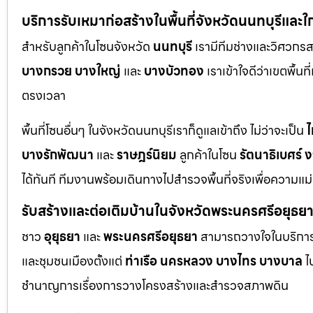
บริการรับเหมาก่อสร้างในพื้นที่จังหวัดนนทบุรีและใ
สำหรับลูกค้าในโซนจังหวัด
นนทบุรี
เรามีทีมช่างและวิศวกร
บางกรวย
บางใหญ่
และ
บางบัวทอง
เราเข้าใจดีว่าเขตพื้นท
ตรงเวลา
พื้นที่โซนอื่นๆ ในจังหวัดนนทบุรีเราก็ดูแลเข้าถึง ไม่ว่าจะเป็น
ไ
บางรักพัฒนา
และ
ราษฎร์นิยม
ลูกค้าในโซน
รัตนาธิเบศร์
ง
ได้ทันที ทีมงานพร้อมเดินทางไปสำรวจพื้นที่จริงเพื่อความแ
รับสร้างและต่อเติมบ้านในจังหวัดพระนครศรีอยุธย
ชาว
อุยุธยา
และ
พระนครศรีอยุธยา
สามารถวางใจในบริการก
และชุมชนเมืองตั้งแต่
ท่าเรือ
นครหลวง
บางไทร
บางบาล
ไ
ชำนาญการเรื่องการวางโครงสร้างและสำรวจสภาพดิน