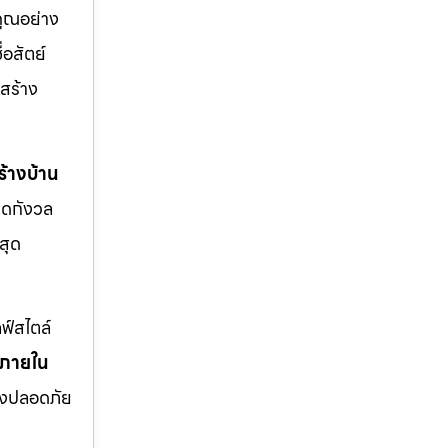
คุณอย่าง
่อสัตย์
สร้าง
้างบ้าน
มดกังวล
สุด
ฟ์สไตล์
งภายใน
่างปลอดภัย