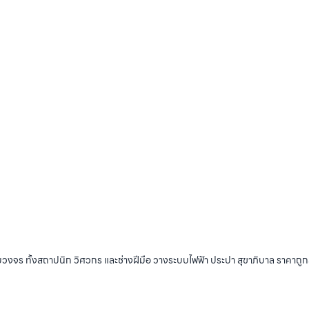
บวงจร ทั้งสถาปนิก วิศวกร และช่างฝีมือ วางระบบไฟฟ้า ประปา สุขาภิบาล ราคาถู