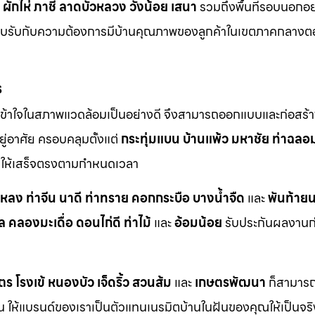
ผักไห่
ภาชี
ลาดบัวหลวง
วังน้อย
เสนา
รวมถึงพื้นที่รอบนอกอย
ตอบรับกับความต้องการมีบ้านคุณภาพของลูกค้าในเขตภาคกลางต
ร
ข้าใจในสภาพแวดล้อมเป็นอย่างดี จึงสามารถออกแบบและก่อสร้าง
ู่อาศัย ครอบคลุมตั้งแต่
กระทุ่มแบน
บ้านแพ้ว
มหาชัย
ท่าฉลอ
ักให้เสร็จตรงตามกำหนดเวลา
าหลง
ท่าจีน
นาดี
ท่าทราย
คอกกระบือ
บางน้ำจืด
และ
พันท้ายน
ล
คลองมะเดื่อ
ดอนไก่ดี
ท่าไม้
และ
อ้อมน้อย
รับประกันผลงานก่อ
ตร
โรงเข้
หนองบัว
เจ็ดริ้ว
สวนส้ม
และ
เกษตรพัฒนา
ก็สามารถเ
กัน ให้แบรนด์ของเราเป็นตัวแทนเนรมิตบ้านในฝันของคุณให้เป็นจร