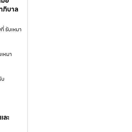
นมือ
ขาภิบาล
ี่ รับเหมา
ับเหมา
ับ
 และ