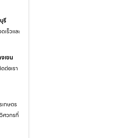
ุรี
รวดเร็วและ
างเขน
ิดต่อเรา
ารเกษตร
วิศวกรที่