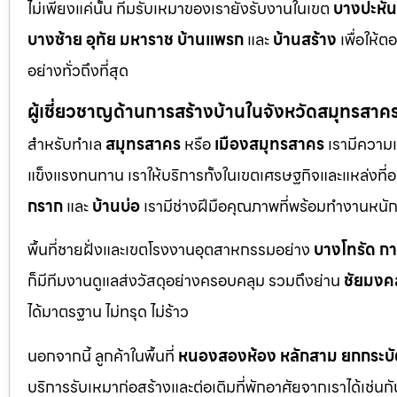
ไม่เพียงแค่นั้น ทีมรับเหมาของเรายังรับงานในเขต
บางปะหัน
บางซ้าย
อุทัย
มหาราช
บ้านแพรก
และ
บ้านสร้าง
เพื่อให้
อย่างทั่วถึงที่สุด
ผู้เชี่ยวชาญด้านการสร้างบ้านในจังหวัดสมุทรสาค
สำหรับทำเล
สมุทรสาคร
หรือ
เมืองสมุทรสาคร
เรามีความเ
แข็งแรงทนทาน เราให้บริการทั้งในเขตเศรษฐกิจและแหล่งที่อย
กราก
และ
บ้านบ่อ
เรามีช่างฝีมือคุณภาพที่พร้อมทำงานหน
พื้นที่ชายฝั่งและเขตโรงงานอุตสาหกรรมอย่าง
บางโทรัด
ก
ก็มีทีมงานดูแลส่งวัสดุอย่างครอบคลุม รวมถึงย่าน
ชัยมงค
ได้มาตรฐาน ไม่ทรุด ไม่ร้าว
นอกจากนี้ ลูกค้าในพื้นที่
หนองสองห้อง
หลักสาม
ยกกระบั
บริการรับเหมาก่อสร้างและต่อเติมที่พักอาศัยจากเราได้เช่น