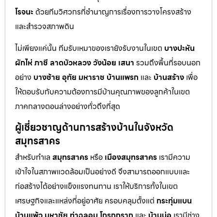
โรจนะ
ด้วยทีมวิศวกรที่ชำนาญการเรื่องการวางโครงสร้าง
และสำรวจสภาพดิน
ไม่เพียงแค่นั้น ทีมรับเหมาของเรายังรับงานในเขต
บางปะหัน
ผักไห่
ภาชี
ลาดบัวหลวง
วังน้อย
เสนา
รวมถึงพื้นที่รอบนอก
อย่าง
บางซ้าย
อุทัย
มหาราช
บ้านแพรก
และ
บ้านสร้าง
เพื่อ
ให้ตอบรับกับความต้องการมีบ้านคุณภาพของลูกค้าในเขต
ภาคกลางตอนล่างอย่างทั่วถึงที่สุด
ผู้เชี่ยวชาญด้านการสร้างบ้านในจังหวัด
สมุทรสาคร
สำหรับทำเล
สมุทรสาคร
หรือ
เมืองสมุทรสาคร
เรามีความ
เข้าใจในสภาพแวดล้อมเป็นอย่างดี จึงสามารถออกแบบและ
ก่อสร้างได้อย่างแข็งแรงทนทาน เราให้บริการทั้งในเขต
เศรษฐกิจและแหล่งที่อยู่อาศัย ครอบคลุมตั้งแต่
กระทุ่มแบน
บ้านแพ้ว
มหาชัย
ท่าฉลอม
โกรกกราก
และ
บ้านบ่อ
เรามีช่าง