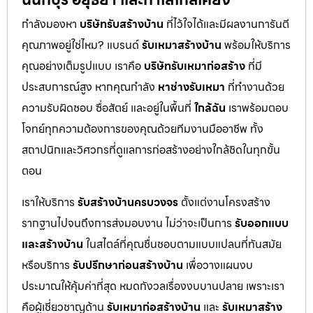
กำลังมองหา
บริษัทรับสร้างบ้าน
ที่ไว้ใจได้และมีผลงานการันตี
คุณภาพอยู่ใช่ไหม? แบรนด์
รับเหมาสร้างบ้าน
พร้อมให้บริการ
คุณอย่างเต็มรูปแบบ เราคือ
บริษัทรับเหมาก่อสร้าง
ที่มี
ประสบการณ์สูง หากคุณกำลัง
หาช่างรับเหมา
ที่ทำงานด้วย
ความรับผิดชอบ ซื่อสัตย์ และอยู่ในพื้นที่
ใกล้ฉัน
เราพร้อมตอบ
โจทย์ทุกความต้องการของคุณด้วยทีมงานมืออาชีพ ทั้ง
สถาปนิกและวิศวกรที่ดูแลการก่อสร้างอย่างใกล้ชิดในทุกขั้น
ตอน
เราให้บริการ
รับสร้างบ้านครบวงจร
ตั้งแต่งานโครงสร้าง
รากฐานไปจนถึงการส่งมอบงาน ไม่ว่าจะเป็นการ
รับออกแบบ
และสร้างบ้าน
ในสไตล์ที่คุณชื่นชอบตามแบบแปลนที่ทันสมัย
หรือบริการ
รับปรึกษาก่อนสร้างบ้าน
เพื่อวางแผนงบ
ประมาณให้คุ้มค่าที่สุด หมดกังวลเรื่องงบบานปลาย เพราะเรา
คือผู้เชี่ยวชาญด้าน
รับเหมาก่อสร้างบ้าน
และ
รับเหมาสร้าง