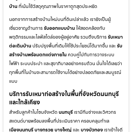
บ้าน
ที่เน้นใช้วัสดุคุณภาพในราคาถูกสุดประหยัด
นอกจากการสร้างบ้านใหม่บนที่ดินเปล่าแล้ว เรายังเป็นผู้
เชี่ยวชาญด้านการ
รับออกแบบบ้าน
ให้สอดคล้องกับ
พฤติกรรมและไลฟ์สไตล์ของผู้อยู่อาศัย รวมถึงบริการ
รับเหมา
ต่อเติมบ้าน
ปรับปรุงพื้นที่เดิมให้ใช้ประโยชน์ได้มากขึ้น และ
รับ
สร้างบ้านพร้อมตกแต่งภายใน
ควบคู่ไปกับการวางระบบ
ไฟฟ้า ระบบประปา และสุขาภิบาลอย่างครบถ้วน มั่นใจได้เลยว่า
ทุกพื้นที่ในบ้านจะสามารถใช้งานได้อย่างปลอดภัยและสมบูรณ์
แบบ
บริการรับเหมาก่อสร้างในพื้นที่จังหวัดนนทบุรี
และใกล้เคียง
สำหรับลูกค้าในโซนจังหวัด
นนทบุรี
เรามีทีมช่างและวิศวกร
สแตนด์บายพร้อมลงพื้นที่ประเมินราคา ครอบคลุมทำเล
เมืองนนทบุรี
บางกรวย
บางใหญ่
และ
บางบัวทอง
เราเข้าใจดี