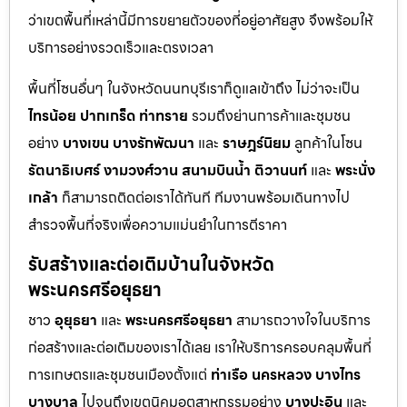
ว่าเขตพื้นที่เหล่านี้มีการขยายตัวของที่อยู่อาศัยสูง จึงพร้อมให้
บริการอย่างรวดเร็วและตรงเวลา
พื้นที่โซนอื่นๆ ในจังหวัดนนทบุรีเราก็ดูแลเข้าถึง ไม่ว่าจะเป็น
ไทรน้อย
ปากเกร็ด
ท่าทราย
รวมถึงย่านการค้าและชุมชน
อย่าง
บางเขน
บางรักพัฒนา
และ
ราษฎร์นิยม
ลูกค้าในโซน
รัตนาธิเบศร์
งามวงศ์วาน
สนามบินน้ำ
ติวานนท์
และ
พระนั่ง
เกล้า
ก็สามารถติดต่อเราได้ทันที ทีมงานพร้อมเดินทางไป
สำรวจพื้นที่จริงเพื่อความแม่นยำในการตีราคา
รับสร้างและต่อเติมบ้านในจังหวัด
พระนครศรีอยุธยา
ชาว
อุยุธยา
และ
พระนครศรีอยุธยา
สามารถวางใจในบริการ
ก่อสร้างและต่อเติมของเราได้เลย เราให้บริการครอบคลุมพื้นที่
การเกษตรและชุมชนเมืองตั้งแต่
ท่าเรือ
นครหลวง
บางไทร
บางบาล
ไปจนถึงเขตนิคมอุตสาหกรรมอย่าง
บางปะอิน
และ