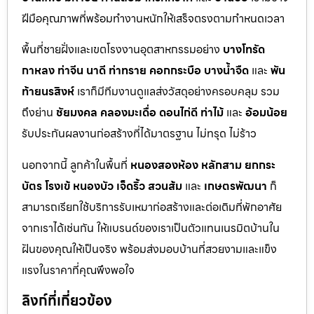
ฝีมือคุณภาพที่พร้อมทำงานหนักให้เสร็จตรงตามกำหนดเวลา
พื้นที่ชายฝั่งและเขตโรงงานอุตสาหกรรมอย่าง
บางโทรัด
กาหลง
ท่าจีน
นาดี
ท่าทราย
คอกกระบือ
บางน้ำจืด
และ
พัน
ท้ายนรสิงห์
เราก็มีทีมงานดูแลส่งวัสดุอย่างครอบคลุม รวม
ถึงย่าน
ชัยมงคล
คลองมะเดื่อ
ดอนไก่ดี
ท่าไม้
และ
อ้อมน้อย
รับประกันผลงานก่อสร้างที่ได้มาตรฐาน ไม่ทรุด ไม่ร้าว
นอกจากนี้ ลูกค้าในพื้นที่
หนองสองห้อง
หลักสาม
ยกกระ
บัตร
โรงเข้
หนองบัว
เจ็ดริ้ว
สวนส้ม
และ
เกษตรพัฒนา
ก็
สามารถเรียกใช้บริการรับเหมาก่อสร้างและต่อเติมที่พักอาศัย
จากเราได้เช่นกัน ให้แบรนด์ของเราเป็นตัวแทนเนรมิตบ้านใน
ฝันของคุณให้เป็นจริง พร้อมส่งมอบบ้านที่สวยงามและแข็ง
แรงในราคาที่คุณพึงพอใจ
ลิงก์ที่เกี่ยวข้อง