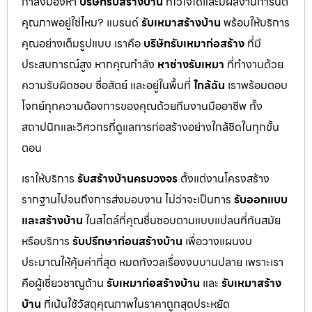
กำลังมองหา
บริษัทรับสร้างบ้าน
ที่ไว้ใจได้และมีผลงานการันตี
คุณภาพอยู่ใช่ไหม? แบรนด์
รับเหมาสร้างบ้าน
พร้อมให้บริการ
คุณอย่างเต็มรูปแบบ เราคือ
บริษัทรับเหมาก่อสร้าง
ที่มี
ประสบการณ์สูง หากคุณกำลัง
หาช่างรับเหมา
ที่ทำงานด้วย
ความรับผิดชอบ ซื่อสัตย์ และอยู่ในพื้นที่
ใกล้ฉัน
เราพร้อมตอบ
โจทย์ทุกความต้องการของคุณด้วยทีมงานมืออาชีพ ทั้ง
สถาปนิกและวิศวกรที่ดูแลการก่อสร้างอย่างใกล้ชิดในทุกขั้น
ตอน
เราให้บริการ
รับสร้างบ้านครบวงจร
ตั้งแต่งานโครงสร้าง
รากฐานไปจนถึงการส่งมอบงาน ไม่ว่าจะเป็นการ
รับออกแบบ
และสร้างบ้าน
ในสไตล์ที่คุณชื่นชอบตามแบบแปลนที่ทันสมัย
หรือบริการ
รับปรึกษาก่อนสร้างบ้าน
เพื่อวางแผนงบ
ประมาณให้คุ้มค่าที่สุด หมดกังวลเรื่องงบบานปลาย เพราะเรา
คือผู้เชี่ยวชาญด้าน
รับเหมาก่อสร้างบ้าน
และ
รับเหมาสร้าง
บ้าน
ที่เน้นใช้วัสดุคุณภาพในราคาถูกสุดประหยัด