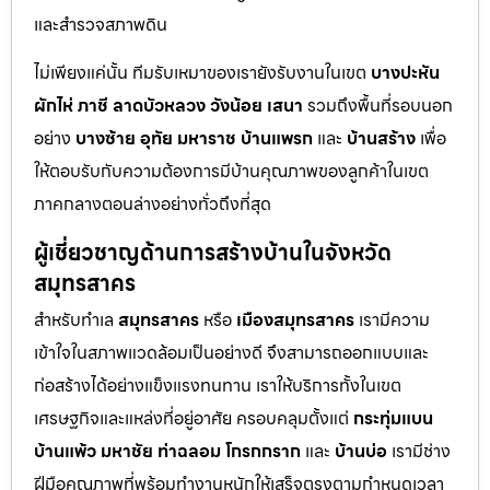
และสำรวจสภาพดิน
ไม่เพียงแค่นั้น ทีมรับเหมาของเรายังรับงานในเขต
บางปะหัน
ผักไห่
ภาชี
ลาดบัวหลวง
วังน้อย
เสนา
รวมถึงพื้นที่รอบนอก
อย่าง
บางซ้าย
อุทัย
มหาราช
บ้านแพรก
และ
บ้านสร้าง
เพื่อ
ให้ตอบรับกับความต้องการมีบ้านคุณภาพของลูกค้าในเขต
ภาคกลางตอนล่างอย่างทั่วถึงที่สุด
ผู้เชี่ยวชาญด้านการสร้างบ้านในจังหวัด
สมุทรสาคร
สำหรับทำเล
สมุทรสาคร
หรือ
เมืองสมุทรสาคร
เรามีความ
เข้าใจในสภาพแวดล้อมเป็นอย่างดี จึงสามารถออกแบบและ
ก่อสร้างได้อย่างแข็งแรงทนทาน เราให้บริการทั้งในเขต
เศรษฐกิจและแหล่งที่อยู่อาศัย ครอบคลุมตั้งแต่
กระทุ่มแบน
บ้านแพ้ว
มหาชัย
ท่าฉลอม
โกรกกราก
และ
บ้านบ่อ
เรามีช่าง
ฝีมือคุณภาพที่พร้อมทำงานหนักให้เสร็จตรงตามกำหนดเวลา