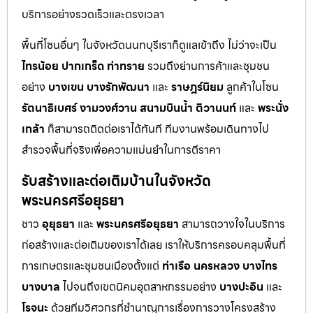
บริการอย่างรวดเร็วและตรงเวลา
พื้นที่โซนอื่นๆ ในจังหวัดนนทบุรีเราก็ดูแลเข้าถึง ไม่ว่าจะเป็น
ไทรน้อย
ปากเกร็ด
ท่าทราย
รวมถึงย่านการค้าและชุมชน
อย่าง
บางเขน
บางรักพัฒนา
และ
ราษฎร์นิยม
ลูกค้าในโซน
รัตนาธิเบศร์
งามวงศ์วาน
สนามบินน้ำ
ติวานนท์
และ
พระนั่ง
เกล้า
ก็สามารถติดต่อเราได้ทันที ทีมงานพร้อมเดินทางไป
สำรวจพื้นที่จริงเพื่อความแม่นยำในการตีราคา
รับสร้างและต่อเติมบ้านในจังหวัด
พระนครศรีอยุธยา
ชาว
อุยุธยา
และ
พระนครศรีอยุธยา
สามารถวางใจในบริการ
ก่อสร้างและต่อเติมของเราได้เลย เราให้บริการครอบคลุมพื้นที่
การเกษตรและชุมชนเมืองตั้งแต่
ท่าเรือ
นครหลวง
บางไทร
บางบาล
ไปจนถึงเขตนิคมอุตสาหกรรมอย่าง
บางปะอิน
และ
โรจนะ
ด้วยทีมวิศวกรที่ชำนาญการเรื่องการวางโครงสร้าง