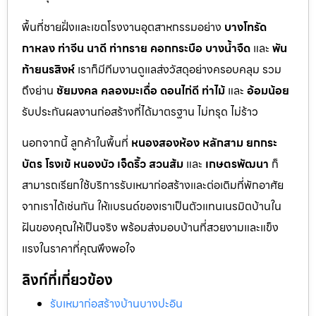
พื้นที่ชายฝั่งและเขตโรงงานอุตสาหกรรมอย่าง
บางโทรัด
กาหลง
ท่าจีน
นาดี
ท่าทราย
คอกกระบือ
บางน้ำจืด
และ
พัน
ท้ายนรสิงห์
เราก็มีทีมงานดูแลส่งวัสดุอย่างครอบคลุม รวม
ถึงย่าน
ชัยมงคล
คลองมะเดื่อ
ดอนไก่ดี
ท่าไม้
และ
อ้อมน้อย
รับประกันผลงานก่อสร้างที่ได้มาตรฐาน ไม่ทรุด ไม่ร้าว
นอกจากนี้ ลูกค้าในพื้นที่
หนองสองห้อง
หลักสาม
ยกกระ
บัตร
โรงเข้
หนองบัว
เจ็ดริ้ว
สวนส้ม
และ
เกษตรพัฒนา
ก็
สามารถเรียกใช้บริการรับเหมาก่อสร้างและต่อเติมที่พักอาศัย
จากเราได้เช่นกัน ให้แบรนด์ของเราเป็นตัวแทนเนรมิตบ้านใน
ฝันของคุณให้เป็นจริง พร้อมส่งมอบบ้านที่สวยงามและแข็ง
แรงในราคาที่คุณพึงพอใจ
ลิงก์ที่เกี่ยวข้อง
รับเหมาก่อสร้างบ้านบางปะอิน