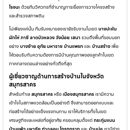
โรจนะ
ด้วยทีมวิศวกรที่ชำนาญการเรื่องการวางโครงสร้าง
และสำรวจสภาพดิน
ไม่เพียงแค่นั้น ทีมรับเหมาของเรายังรับงานในเขต
บางปะหัน
ผักไห่
ภาชี
ลาดบัวหลวง
วังน้อย
เสนา
รวมถึงพื้นที่รอบนอก
อย่าง
บางซ้าย
อุทัย
มหาราช
บ้านแพรก
และ
บ้านสร้าง
เพื่อ
ให้ตอบรับกับความต้องการมีบ้านคุณภาพของลูกค้าในเขต
ภาคกลางตอนล่างอย่างทั่วถึงที่สุด
ผู้เชี่ยวชาญด้านการสร้างบ้านในจังหวัด
สมุทรสาคร
สำหรับทำเล
สมุทรสาคร
หรือ
เมืองสมุทรสาคร
เรามีความ
เข้าใจในสภาพแวดล้อมเป็นอย่างดี จึงสามารถออกแบบและ
ก่อสร้างได้อย่างแข็งแรงทนทาน เราให้บริการทั้งในเขต
เศรษฐกิจและแหล่งที่อยู่อาศัย ครอบคลุมตั้งแต่
กระทุ่มแบน
บ้านแพ้ว
มหาชัย
ท่าฉลอม
โกรกกราก
และ
บ้านบ่อ
เรามีช่าง