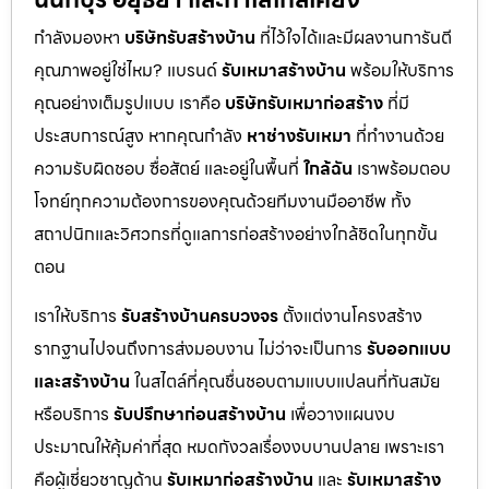
กำลังมองหา
บริษัทรับสร้างบ้าน
ที่ไว้ใจได้และมีผลงานการันตี
คุณภาพอยู่ใช่ไหม? แบรนด์
รับเหมาสร้างบ้าน
พร้อมให้บริการ
คุณอย่างเต็มรูปแบบ เราคือ
บริษัทรับเหมาก่อสร้าง
ที่มี
ประสบการณ์สูง หากคุณกำลัง
หาช่างรับเหมา
ที่ทำงานด้วย
ความรับผิดชอบ ซื่อสัตย์ และอยู่ในพื้นที่
ใกล้ฉัน
เราพร้อมตอบ
โจทย์ทุกความต้องการของคุณด้วยทีมงานมืออาชีพ ทั้ง
สถาปนิกและวิศวกรที่ดูแลการก่อสร้างอย่างใกล้ชิดในทุกขั้น
ตอน
เราให้บริการ
รับสร้างบ้านครบวงจร
ตั้งแต่งานโครงสร้าง
รากฐานไปจนถึงการส่งมอบงาน ไม่ว่าจะเป็นการ
รับออกแบบ
และสร้างบ้าน
ในสไตล์ที่คุณชื่นชอบตามแบบแปลนที่ทันสมัย
หรือบริการ
รับปรึกษาก่อนสร้างบ้าน
เพื่อวางแผนงบ
ประมาณให้คุ้มค่าที่สุด หมดกังวลเรื่องงบบานปลาย เพราะเรา
คือผู้เชี่ยวชาญด้าน
รับเหมาก่อสร้างบ้าน
และ
รับเหมาสร้าง