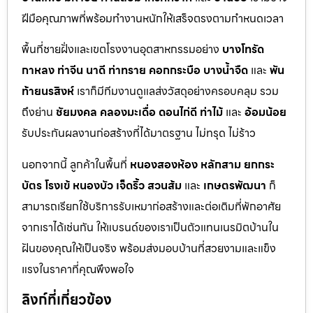
ฝีมือคุณภาพที่พร้อมทำงานหนักให้เสร็จตรงตามกำหนดเวลา
พื้นที่ชายฝั่งและเขตโรงงานอุตสาหกรรมอย่าง
บางโทรัด
กาหลง
ท่าจีน
นาดี
ท่าทราย
คอกกระบือ
บางน้ำจืด
และ
พัน
ท้ายนรสิงห์
เราก็มีทีมงานดูแลส่งวัสดุอย่างครอบคลุม รวม
ถึงย่าน
ชัยมงคล
คลองมะเดื่อ
ดอนไก่ดี
ท่าไม้
และ
อ้อมน้อย
รับประกันผลงานก่อสร้างที่ได้มาตรฐาน ไม่ทรุด ไม่ร้าว
นอกจากนี้ ลูกค้าในพื้นที่
หนองสองห้อง
หลักสาม
ยกกระ
บัตร
โรงเข้
หนองบัว
เจ็ดริ้ว
สวนส้ม
และ
เกษตรพัฒนา
ก็
สามารถเรียกใช้บริการรับเหมาก่อสร้างและต่อเติมที่พักอาศัย
จากเราได้เช่นกัน ให้แบรนด์ของเราเป็นตัวแทนเนรมิตบ้านใน
ฝันของคุณให้เป็นจริง พร้อมส่งมอบบ้านที่สวยงามและแข็ง
แรงในราคาที่คุณพึงพอใจ
ลิงก์ที่เกี่ยวข้อง