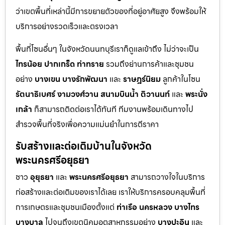
ว่าเขตพื้นที่เหล่านี้มีการขยายตัวของที่อยู่อาศัยสูง จึงพร้อมให้
บริการอย่างรวดเร็วและตรงเวลา
พื้นที่โซนอื่นๆ ในจังหวัดนนทบุรีเราก็ดูแลเข้าถึง ไม่ว่าจะเป็น
ไทรน้อย
ปากเกร็ด
ท่าทราย
รวมถึงย่านการค้าและชุมชน
อย่าง
บางเขน
บางรักพัฒนา
และ
ราษฎร์นิยม
ลูกค้าในโซน
รัตนาธิเบศร์
งามวงศ์วาน
สนามบินน้ำ
ติวานนท์
และ
พระนั่ง
เกล้า
ก็สามารถติดต่อเราได้ทันที ทีมงานพร้อมเดินทางไป
สำรวจพื้นที่จริงเพื่อความแม่นยำในการตีราคา
รับสร้างและต่อเติมบ้านในจังหวัด
พระนครศรีอยุธยา
ชาว
อุยุธยา
และ
พระนครศรีอยุธยา
สามารถวางใจในบริการ
ก่อสร้างและต่อเติมของเราได้เลย เราให้บริการครอบคลุมพื้นที่
การเกษตรและชุมชนเมืองตั้งแต่
ท่าเรือ
นครหลวง
บางไทร
บางบาล
ไปจนถึงเขตนิคมอุตสาหกรรมอย่าง
บางปะอิน
และ