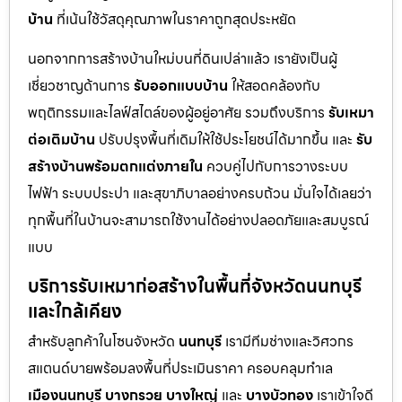
บ้าน
ที่เน้นใช้วัสดุคุณภาพในราคาถูกสุดประหยัด
นอกจากการสร้างบ้านใหม่บนที่ดินเปล่าแล้ว เรายังเป็นผู้
เชี่ยวชาญด้านการ
รับออกแบบบ้าน
ให้สอดคล้องกับ
พฤติกรรมและไลฟ์สไตล์ของผู้อยู่อาศัย รวมถึงบริการ
รับเหมา
ต่อเติมบ้าน
ปรับปรุงพื้นที่เดิมให้ใช้ประโยชน์ได้มากขึ้น และ
รับ
สร้างบ้านพร้อมตกแต่งภายใน
ควบคู่ไปกับการวางระบบ
ไฟฟ้า ระบบประปา และสุขาภิบาลอย่างครบถ้วน มั่นใจได้เลยว่า
ทุกพื้นที่ในบ้านจะสามารถใช้งานได้อย่างปลอดภัยและสมบูรณ์
แบบ
บริการรับเหมาก่อสร้างในพื้นที่จังหวัดนนทบุรี
และใกล้เคียง
สำหรับลูกค้าในโซนจังหวัด
นนทบุรี
เรามีทีมช่างและวิศวกร
สแตนด์บายพร้อมลงพื้นที่ประเมินราคา ครอบคลุมทำเล
เมืองนนทบุรี
บางกรวย
บางใหญ่
และ
บางบัวทอง
เราเข้าใจดี