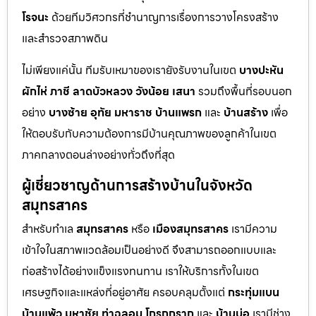
โรจนะ
ด้วยทีมวิศวกรที่ชำนาญการเรื่องการวางโครงสร้าง
และสำรวจสภาพดิน
ไม่เพียงแค่นั้น ทีมรับเหมาของเรายังรับงานในเขต
บางปะหัน
ผักไห่
ภาชี
ลาดบัวหลวง
วังน้อย
เสนา
รวมถึงพื้นที่รอบนอก
อย่าง
บางซ้าย
อุทัย
มหาราช
บ้านแพรก
และ
บ้านสร้าง
เพื่อ
ให้ตอบรับกับความต้องการมีบ้านคุณภาพของลูกค้าในเขต
ภาคกลางตอนล่างอย่างทั่วถึงที่สุด
ผู้เชี่ยวชาญด้านการสร้างบ้านในจังหวัด
สมุทรสาคร
สำหรับทำเล
สมุทรสาคร
หรือ
เมืองสมุทรสาคร
เรามีความ
เข้าใจในสภาพแวดล้อมเป็นอย่างดี จึงสามารถออกแบบและ
ก่อสร้างได้อย่างแข็งแรงทนทาน เราให้บริการทั้งในเขต
เศรษฐกิจและแหล่งที่อยู่อาศัย ครอบคลุมตั้งแต่
กระทุ่มแบน
บ้านแพ้ว
มหาชัย
ท่าฉลอม
โกรกกราก
และ
บ้านบ่อ
เรามีช่าง