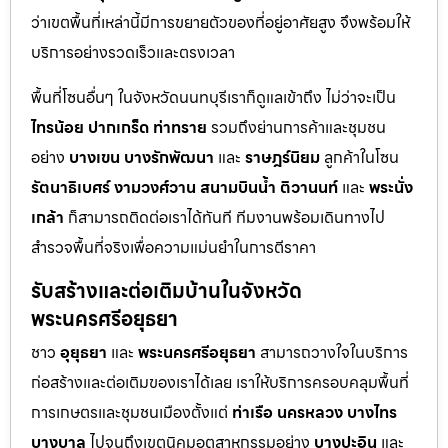
ว่าเขตพื้นที่เหล่านี้มีการขยายตัวของที่อยู่อาศัยสูง จึงพร้อมให้
บริการอย่างรวดเร็วและตรงเวลา
พื้นที่โซนอื่นๆ ในจังหวัดนนทบุรีเราก็ดูแลเข้าถึง ไม่ว่าจะเป็น
ไทรน้อย
ปากเกร็ด
ท่าทราย
รวมถึงย่านการค้าและชุมชน
อย่าง
บางเขน
บางรักพัฒนา
และ
ราษฎร์นิยม
ลูกค้าในโซน
รัตนาธิเบศร์
งามวงศ์วาน
สนามบินน้ำ
ติวานนท์
และ
พระนั่ง
เกล้า
ก็สามารถติดต่อเราได้ทันที ทีมงานพร้อมเดินทางไป
สำรวจพื้นที่จริงเพื่อความแม่นยำในการตีราคา
รับสร้างและต่อเติมบ้านในจังหวัด
พระนครศรีอยุธยา
ชาว
อุยุธยา
และ
พระนครศรีอยุธยา
สามารถวางใจในบริการ
ก่อสร้างและต่อเติมของเราได้เลย เราให้บริการครอบคลุมพื้นที่
การเกษตรและชุมชนเมืองตั้งแต่
ท่าเรือ
นครหลวง
บางไทร
บางบาล
ไปจนถึงเขตนิคมอุตสาหกรรมอย่าง
บางปะอิน
และ