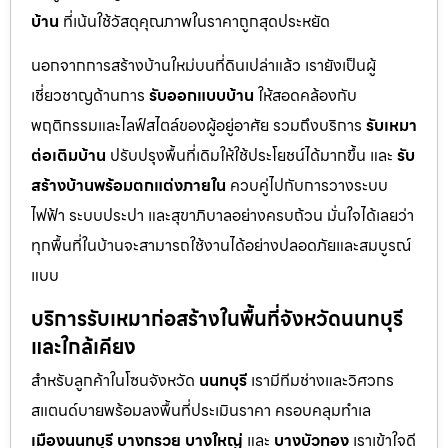
บ้าน
ที่เน้นใช้วัสดุคุณภาพในราคาถูกสุดประหยัด
นอกจากการสร้างบ้านใหม่บนที่ดินเปล่าแล้ว เรายังเป็นผู้
เชี่ยวชาญด้านการ
รับออกแบบบ้าน
ให้สอดคล้องกับ
พฤติกรรมและไลฟ์สไตล์ของผู้อยู่อาศัย รวมถึงบริการ
รับเหมา
ต่อเติมบ้าน
ปรับปรุงพื้นที่เดิมให้ใช้ประโยชน์ได้มากขึ้น และ
รับ
สร้างบ้านพร้อมตกแต่งภายใน
ควบคู่ไปกับการวางระบบ
ไฟฟ้า ระบบประปา และสุขาภิบาลอย่างครบถ้วน มั่นใจได้เลยว่า
ทุกพื้นที่ในบ้านจะสามารถใช้งานได้อย่างปลอดภัยและสมบูรณ์
แบบ
บริการรับเหมาก่อสร้างในพื้นที่จังหวัดนนทบุรี
และใกล้เคียง
สำหรับลูกค้าในโซนจังหวัด
นนทบุรี
เรามีทีมช่างและวิศวกร
สแตนด์บายพร้อมลงพื้นที่ประเมินราคา ครอบคลุมทำเล
เมืองนนทบุรี
บางกรวย
บางใหญ่
และ
บางบัวทอง
เราเข้าใจดี