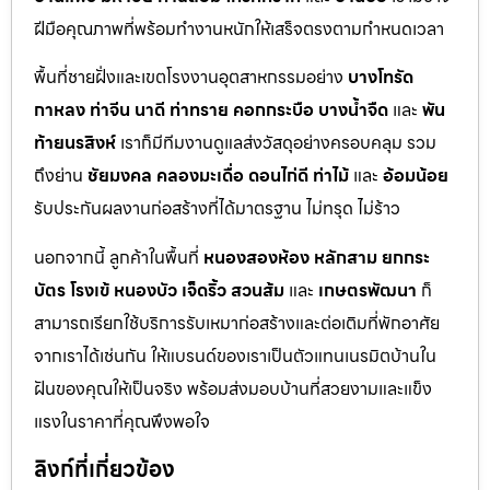
ฝีมือคุณภาพที่พร้อมทำงานหนักให้เสร็จตรงตามกำหนดเวลา
พื้นที่ชายฝั่งและเขตโรงงานอุตสาหกรรมอย่าง
บางโทรัด
กาหลง
ท่าจีน
นาดี
ท่าทราย
คอกกระบือ
บางน้ำจืด
และ
พัน
ท้ายนรสิงห์
เราก็มีทีมงานดูแลส่งวัสดุอย่างครอบคลุม รวม
ถึงย่าน
ชัยมงคล
คลองมะเดื่อ
ดอนไก่ดี
ท่าไม้
และ
อ้อมน้อย
รับประกันผลงานก่อสร้างที่ได้มาตรฐาน ไม่ทรุด ไม่ร้าว
นอกจากนี้ ลูกค้าในพื้นที่
หนองสองห้อง
หลักสาม
ยกกระ
บัตร
โรงเข้
หนองบัว
เจ็ดริ้ว
สวนส้ม
และ
เกษตรพัฒนา
ก็
สามารถเรียกใช้บริการรับเหมาก่อสร้างและต่อเติมที่พักอาศัย
จากเราได้เช่นกัน ให้แบรนด์ของเราเป็นตัวแทนเนรมิตบ้านใน
ฝันของคุณให้เป็นจริง พร้อมส่งมอบบ้านที่สวยงามและแข็ง
แรงในราคาที่คุณพึงพอใจ
ลิงก์ที่เกี่ยวข้อง