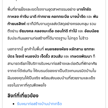
พื้นที่ชายฝั่งและเขตโรงงานอุตสาหกรรมอย่าง
บางโทรัด
กาหลง
ท่าจีน
นาดี
ท่าทราย
คอกกระบือ
บางน้ำจืด
และ
พัน
ท้ายนรสิงห์
เราก็มีทีมงานดูแลส่งวัสดุอย่างครอบคลุม รวม
ถึงย่าน
ชัยมงคล
คลองมะเดื่อ
ดอนไก่ดี
ท่าไม้
และ
อ้อมน้อย
รับประกันผลงานก่อสร้างที่ได้มาตรฐาน ไม่ทรุด ไม่ร้าว
นอกจากนี้ ลูกค้าในพื้นที่
หนองสองห้อง
หลักสาม
ยกกระ
บัตร
โรงเข้
หนองบัว
เจ็ดริ้ว
สวนส้ม
และ
เกษตรพัฒนา
ก็
สามารถเรียกใช้บริการรับเหมาก่อสร้างและต่อเติมที่พักอาศัย
จากเราได้เช่นกัน ให้แบรนด์ของเราเป็นตัวแทนเนรมิตบ้านใน
ฝันของคุณให้เป็นจริง พร้อมส่งมอบบ้านที่สวยงามและแข็ง
แรงในราคาที่คุณพึงพอใจ
ลิงก์ที่เกี่ยวข้อง
รับเหมาก่อสร้างบ้านปากเกร็ด