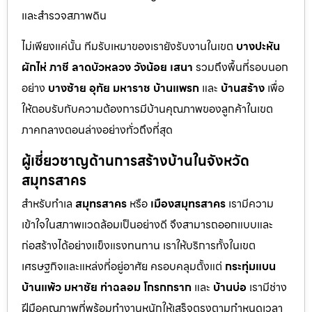
และสำรวจสภาพดิน
ไม่เพียงแค่นั้น ทีมรับเหมาของเรายังรับงานในเขต
บางปะหัน
ผักไห่
ภาชี
ลาดบัวหลวง
วังน้อย
เสนา
รวมถึงพื้นที่รอบนอก
อย่าง
บางซ้าย
อุทัย
มหาราช
บ้านแพรก
และ
บ้านสร้าง
เพื่อ
ให้ตอบรับกับความต้องการมีบ้านคุณภาพของลูกค้าในเขต
ภาคกลางตอนล่างอย่างทั่วถึงที่สุด
ผู้เชี่ยวชาญด้านการสร้างบ้านในจังหวัด
สมุทรสาคร
สำหรับทำเล
สมุทรสาคร
หรือ
เมืองสมุทรสาคร
เรามีความ
เข้าใจในสภาพแวดล้อมเป็นอย่างดี จึงสามารถออกแบบและ
ก่อสร้างได้อย่างแข็งแรงทนทาน เราให้บริการทั้งในเขต
เศรษฐกิจและแหล่งที่อยู่อาศัย ครอบคลุมตั้งแต่
กระทุ่มแบน
บ้านแพ้ว
มหาชัย
ท่าฉลอม
โกรกกราก
และ
บ้านบ่อ
เรามีช่าง
ฝีมือคุณภาพที่พร้อมทำงานหนักให้เสร็จตรงตามกำหนดเวลา