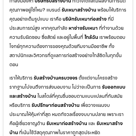
กำลังมองหา
บริษัทรับสร้างบ้าน
ที่ไว้ใจได้และมีผลงานการันตี
คุณภาพอยู่ใช่ไหม? แบรนด์
รับเหมาสร้างบ้าน
พร้อมให้บริการ
คุณอย่างเต็มรูปแบบ เราคือ
บริษัทรับเหมาก่อสร้าง
ที่มี
ประสบการณ์สูง หากคุณกำลัง
หาช่างรับเหมา
ที่ทำงานด้วย
ความรับผิดชอบ ซื่อสัตย์ และอยู่ในพื้นที่
ใกล้ฉัน
เราพร้อมตอบ
โจทย์ทุกความต้องการของคุณด้วยทีมงานมืออาชีพ ทั้ง
สถาปนิกและวิศวกรที่ดูแลการก่อสร้างอย่างใกล้ชิดในทุกขั้น
ตอน
เราให้บริการ
รับสร้างบ้านครบวงจร
ตั้งแต่งานโครงสร้าง
รากฐานไปจนถึงการส่งมอบงาน ไม่ว่าจะเป็นการ
รับออกแบบ
และสร้างบ้าน
ในสไตล์ที่คุณชื่นชอบตามแบบแปลนที่ทันสมัย
หรือบริการ
รับปรึกษาก่อนสร้างบ้าน
เพื่อวางแผนงบ
ประมาณให้คุ้มค่าที่สุด หมดกังวลเรื่องงบบานปลาย เพราะเรา
คือผู้เชี่ยวชาญด้าน
รับเหมาก่อสร้างบ้าน
และ
รับเหมาสร้าง
บ้าน
ที่เน้นใช้วัสดุคุณภาพในราคาถูกสุดประหยัด