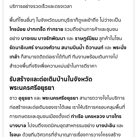
บริการอย่างรวดเร็วและตรงเวลา
พื้นที่โซนอื่นๆ ในจังหวัดนนทบุรีเราก็ดูแลเข้าถึง ไม่ว่าจะเป็น
ไทรน้อย
ปากเกร็ด
ท่าทราย
รวมถึงย่านการค้าและชุมชน
อย่าง
บางเขน
บางรักพัฒนา
และ
ราษฎร์นิยม
ลูกค้าในโซน
รัตนาธิเบศร์
งามวงศ์วาน
สนามบินน้ำ
ติวานนท์
และ
พระนั่ง
เกล้า
ก็สามารถติดต่อเราได้ทันที ทีมงานพร้อมเดินทางไป
สำรวจพื้นที่จริงเพื่อความแม่นยำในการตีราคา
รับสร้างและต่อเติมบ้านในจังหวัด
พระนครศรีอยุธยา
ชาว
อุยุธยา
และ
พระนครศรีอยุธยา
สามารถวางใจในบริการ
ก่อสร้างและต่อเติมของเราได้เลย เราให้บริการครอบคลุมพื้นที่
การเกษตรและชุมชนเมืองตั้งแต่
ท่าเรือ
นครหลวง
บางไทร
บางบาล
ไปจนถึงเขตนิคมอุตสาหกรรมอย่าง
บางปะอิน
และ
โรจนะ
ด้วยทีมวิศวกรที่ชำนาญการเรื่องการวางโครงสร้าง