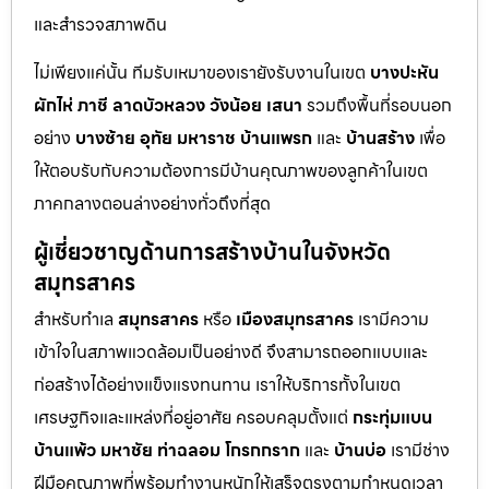
และสำรวจสภาพดิน
ไม่เพียงแค่นั้น ทีมรับเหมาของเรายังรับงานในเขต
บางปะหัน
ผักไห่
ภาชี
ลาดบัวหลวง
วังน้อย
เสนา
รวมถึงพื้นที่รอบนอก
อย่าง
บางซ้าย
อุทัย
มหาราช
บ้านแพรก
และ
บ้านสร้าง
เพื่อ
ให้ตอบรับกับความต้องการมีบ้านคุณภาพของลูกค้าในเขต
ภาคกลางตอนล่างอย่างทั่วถึงที่สุด
ผู้เชี่ยวชาญด้านการสร้างบ้านในจังหวัด
สมุทรสาคร
สำหรับทำเล
สมุทรสาคร
หรือ
เมืองสมุทรสาคร
เรามีความ
เข้าใจในสภาพแวดล้อมเป็นอย่างดี จึงสามารถออกแบบและ
ก่อสร้างได้อย่างแข็งแรงทนทาน เราให้บริการทั้งในเขต
เศรษฐกิจและแหล่งที่อยู่อาศัย ครอบคลุมตั้งแต่
กระทุ่มแบน
บ้านแพ้ว
มหาชัย
ท่าฉลอม
โกรกกราก
และ
บ้านบ่อ
เรามีช่าง
ฝีมือคุณภาพที่พร้อมทำงานหนักให้เสร็จตรงตามกำหนดเวลา