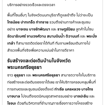
บริการอย่างรวดเร็วและตรงเวลา
พื้นที่โซนอื่นๆ ในจังหวัดนนทบุรีเราก็ดูแลเข้าถึง ไม่ว่าจะเป็น
ไทรน้อย
ปากเกร็ด
ท่าทราย
รวมถึงย่านการค้าและชุมชน
อย่าง
บางเขน
บางรักพัฒนา
และ
ราษฎร์นิยม
ลูกค้าในโซน
รัตนาธิเบศร์
งามวงศ์วาน
สนามบินน้ำ
ติวานนท์
และ
พระนั่ง
เกล้า
ก็สามารถติดต่อเราได้ทันที ทีมงานพร้อมเดินทางไป
สำรวจพื้นที่จริงเพื่อความแม่นยำในการตีราคา
รับสร้างและต่อเติมบ้านในจังหวัด
พระนครศรีอยุธยา
ชาว
อุยุธยา
และ
พระนครศรีอยุธยา
สามารถวางใจในบริการ
ก่อสร้างและต่อเติมของเราได้เลย เราให้บริการครอบคลุมพื้นที่
การเกษตรและชุมชนเมืองตั้งแต่
ท่าเรือ
นครหลวง
บางไทร
บางบาล
ไปจนถึงเขตนิคมอุตสาหกรรมอย่าง
บางปะอิน
และ
โรจนะ
ด้วยทีมวิศวกรที่ชำนาญการเรื่องการวางโครงสร้าง