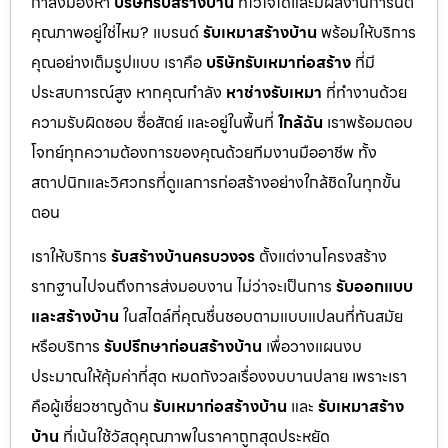
กำลังมองหา
บริษัทรับสร้างบ้าน
ที่ไว้ใจได้และมีผลงานการันตี
คุณภาพอยู่ใช่ไหม? แบรนด์
รับเหมาสร้างบ้าน
พร้อมให้บริการ
คุณอย่างเต็มรูปแบบ เราคือ
บริษัทรับเหมาก่อสร้าง
ที่มี
ประสบการณ์สูง หากคุณกำลัง
หาช่างรับเหมา
ที่ทำงานด้วย
ความรับผิดชอบ ซื่อสัตย์ และอยู่ในพื้นที่
ใกล้ฉัน
เราพร้อมตอบ
โจทย์ทุกความต้องการของคุณด้วยทีมงานมืออาชีพ ทั้ง
สถาปนิกและวิศวกรที่ดูแลการก่อสร้างอย่างใกล้ชิดในทุกขั้น
ตอน
เราให้บริการ
รับสร้างบ้านครบวงจร
ตั้งแต่งานโครงสร้าง
รากฐานไปจนถึงการส่งมอบงาน ไม่ว่าจะเป็นการ
รับออกแบบ
และสร้างบ้าน
ในสไตล์ที่คุณชื่นชอบตามแบบแปลนที่ทันสมัย
หรือบริการ
รับปรึกษาก่อนสร้างบ้าน
เพื่อวางแผนงบ
ประมาณให้คุ้มค่าที่สุด หมดกังวลเรื่องงบบานปลาย เพราะเรา
คือผู้เชี่ยวชาญด้าน
รับเหมาก่อสร้างบ้าน
และ
รับเหมาสร้าง
บ้าน
ที่เน้นใช้วัสดุคุณภาพในราคาถูกสุดประหยัด