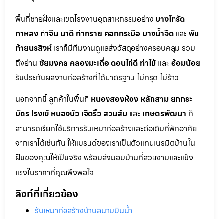
พื้นที่ชายฝั่งและเขตโรงงานอุตสาหกรรมอย่าง
บางโทรัด
กาหลง
ท่าจีน
นาดี
ท่าทราย
คอกกระบือ
บางน้ำจืด
และ
พัน
ท้ายนรสิงห์
เราก็มีทีมงานดูแลส่งวัสดุอย่างครอบคลุม รวม
ถึงย่าน
ชัยมงคล
คลองมะเดื่อ
ดอนไก่ดี
ท่าไม้
และ
อ้อมน้อย
รับประกันผลงานก่อสร้างที่ได้มาตรฐาน ไม่ทรุด ไม่ร้าว
นอกจากนี้ ลูกค้าในพื้นที่
หนองสองห้อง
หลักสาม
ยกกระ
บัตร
โรงเข้
หนองบัว
เจ็ดริ้ว
สวนส้ม
และ
เกษตรพัฒนา
ก็
สามารถเรียกใช้บริการรับเหมาก่อสร้างและต่อเติมที่พักอาศัย
จากเราได้เช่นกัน ให้แบรนด์ของเราเป็นตัวแทนเนรมิตบ้านใน
ฝันของคุณให้เป็นจริง พร้อมส่งมอบบ้านที่สวยงามและแข็ง
แรงในราคาที่คุณพึงพอใจ
ลิงก์ที่เกี่ยวข้อง
รับเหมาก่อสร้างบ้านสนามบินน้ำ