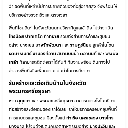
ว่าเขตพื้นที่เหล่านี้มีการขยายตัวของที่อยู่อาศัยสูง จึงพร้อมให้
บริการอย่างรวดเร็วและตรงเวลา
พื้นที่โซนอื่นๆ ในจังหวัดนนทบุรีเราก็ดูแลเข้าถึง ไม่ว่าจะเป็น
ไทรน้อย
ปากเกร็ด
ท่าทราย
รวมถึงย่านการค้าและชุมชน
อย่าง
บางเขน
บางรักพัฒนา
และ
ราษฎร์นิยม
ลูกค้าในโซน
รัตนาธิเบศร์
งามวงศ์วาน
สนามบินน้ำ
ติวานนท์
และ
พระนั่ง
เกล้า
ก็สามารถติดต่อเราได้ทันที ทีมงานพร้อมเดินทางไป
สำรวจพื้นที่จริงเพื่อความแม่นยำในการตีราคา
รับสร้างและต่อเติมบ้านในจังหวัด
พระนครศรีอยุธยา
ชาว
อุยุธยา
และ
พระนครศรีอยุธยา
สามารถวางใจในบริการ
ก่อสร้างและต่อเติมของเราได้เลย เราให้บริการครอบคลุมพื้นที่
การเกษตรและชุมชนเมืองตั้งแต่
ท่าเรือ
นครหลวง
บางไทร
บางบาล
ไปจนถึงเขตนิคมอุตสาหกรรมอย่าง
บางปะอิน
และ