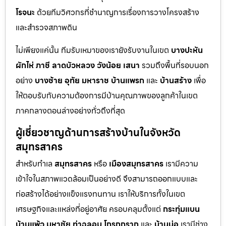
โรจนะ
ด้วยทีมวิศวกรที่ชำนาญการเรื่องการวางโครงสร้าง
และสำรวจสภาพดิน
ไม่เพียงแค่นั้น ทีมรับเหมาของเรายังรับงานในเขต
บางปะหัน
ผักไห่
ภาชี
ลาดบัวหลวง
วังน้อย
เสนา
รวมถึงพื้นที่รอบนอก
อย่าง
บางซ้าย
อุทัย
มหาราช
บ้านแพรก
และ
บ้านสร้าง
เพื่อ
ให้ตอบรับกับความต้องการมีบ้านคุณภาพของลูกค้าในเขต
ภาคกลางตอนล่างอย่างทั่วถึงที่สุด
ผู้เชี่ยวชาญด้านการสร้างบ้านในจังหวัด
สมุทรสาคร
สำหรับทำเล
สมุทรสาคร
หรือ
เมืองสมุทรสาคร
เรามีความ
เข้าใจในสภาพแวดล้อมเป็นอย่างดี จึงสามารถออกแบบและ
ก่อสร้างได้อย่างแข็งแรงทนทาน เราให้บริการทั้งในเขต
เศรษฐกิจและแหล่งที่อยู่อาศัย ครอบคลุมตั้งแต่
กระทุ่มแบน
บ้านแพ้ว
มหาชัย
ท่าฉลอม
โกรกกราก
และ
บ้านบ่อ
เรามีช่าง