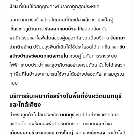
บ้าน
ที่เน้นใช้วัสดุคุณภาพในราคาถูกสุดประหยัด
นอกจากการสร้างบ้านใหม่บนที่ดินเปล่าแล้ว เรายังเป็นผู้
เชี่ยวชาญด้านการ
รับออกแบบบ้าน
ให้สอดคล้องกับ
พฤติกรรมและไลฟ์สไตล์ของผู้อยู่อาศัย รวมถึงบริการ
รับเหมา
ต่อเติมบ้าน
ปรับปรุงพื้นที่เดิมให้ใช้ประโยชน์ได้มากขึ้น และ
รับ
สร้างบ้านพร้อมตกแต่งภายใน
ควบคู่ไปกับการวางระบบ
ไฟฟ้า ระบบประปา และสุขาภิบาลอย่างครบถ้วน มั่นใจได้เลยว่า
ทุกพื้นที่ในบ้านจะสามารถใช้งานได้อย่างปลอดภัยและสมบูรณ์
แบบ
บริการรับเหมาก่อสร้างในพื้นที่จังหวัดนนทบุรี
และใกล้เคียง
สำหรับลูกค้าในโซนจังหวัด
นนทบุรี
เรามีทีมช่างและวิศวกร
สแตนด์บายพร้อมลงพื้นที่ประเมินราคา ครอบคลุมทำเล
เมืองนนทบุรี
บางกรวย
บางใหญ่
และ
บางบัวทอง
เราเข้าใจดี