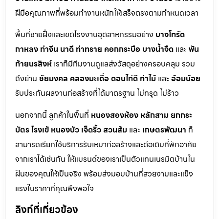
ฝีมือคุณภาพที่พร้อมทำงานหนักให้เสร็จตรงตามกำหนดเวลา
พื้นที่ชายฝั่งและเขตโรงงานอุตสาหกรรมอย่าง
บางโทรัด
กาหลง
ท่าจีน
นาดี
ท่าทราย
คอกกระบือ
บางน้ำจืด
และ
พัน
ท้ายนรสิงห์
เราก็มีทีมงานดูแลส่งวัสดุอย่างครอบคลุม รวม
ถึงย่าน
ชัยมงคล
คลองมะเดื่อ
ดอนไก่ดี
ท่าไม้
และ
อ้อมน้อย
รับประกันผลงานก่อสร้างที่ได้มาตรฐาน ไม่ทรุด ไม่ร้าว
นอกจากนี้ ลูกค้าในพื้นที่
หนองสองห้อง
หลักสาม
ยกกระ
บัตร
โรงเข้
หนองบัว
เจ็ดริ้ว
สวนส้ม
และ
เกษตรพัฒนา
ก็
สามารถเรียกใช้บริการรับเหมาก่อสร้างและต่อเติมที่พักอาศัย
จากเราได้เช่นกัน ให้แบรนด์ของเราเป็นตัวแทนเนรมิตบ้านใน
ฝันของคุณให้เป็นจริง พร้อมส่งมอบบ้านที่สวยงามและแข็ง
แรงในราคาที่คุณพึงพอใจ
ลิงก์ที่เกี่ยวข้อง