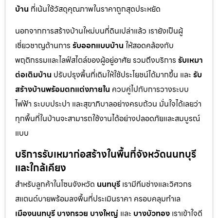
บ้าน
ที่เน้นใช้วัสดุคุณภาพในราคาถูกสุดประหยัด
นอกจากการสร้างบ้านใหม่บนที่ดินเปล่าแล้ว เรายังเป็นผู้
เชี่ยวชาญด้านการ
รับออกแบบบ้าน
ให้สอดคล้องกับ
พฤติกรรมและไลฟ์สไตล์ของผู้อยู่อาศัย รวมถึงบริการ
รับเหมา
ต่อเติมบ้าน
ปรับปรุงพื้นที่เดิมให้ใช้ประโยชน์ได้มากขึ้น และ
รับ
สร้างบ้านพร้อมตกแต่งภายใน
ควบคู่ไปกับการวางระบบ
ไฟฟ้า ระบบประปา และสุขาภิบาลอย่างครบถ้วน มั่นใจได้เลยว่า
ทุกพื้นที่ในบ้านจะสามารถใช้งานได้อย่างปลอดภัยและสมบูรณ์
แบบ
บริการรับเหมาก่อสร้างในพื้นที่จังหวัดนนทบุรี
และใกล้เคียง
สำหรับลูกค้าในโซนจังหวัด
นนทบุรี
เรามีทีมช่างและวิศวกร
สแตนด์บายพร้อมลงพื้นที่ประเมินราคา ครอบคลุมทำเล
เมืองนนทบุรี
บางกรวย
บางใหญ่
และ
บางบัวทอง
เราเข้าใจดี