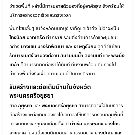
ว่าเขตพื้นที่เหล่านี้มีการขยายตัวของที่อยู่อาศัยสูง จึงพร้อมให้
บริการอย่างรวดเร็วและตรงเวลา
พื้นที่โซนอื่นๆ ในจังหวัดนนทบุรีเราก็ดูแลเข้าถึง ไม่ว่าจะเป็น
ไทรน้อย
ปากเกร็ด
ท่าทราย
รวมถึงย่านการค้าและชุมชน
อย่าง
บางเขน
บางรักพัฒนา
และ
ราษฎร์นิยม
ลูกค้าในโซน
รัตนาธิเบศร์
งามวงศ์วาน
สนามบินน้ำ
ติวานนท์
และ
พระนั่ง
เกล้า
ก็สามารถติดต่อเราได้ทันที ทีมงานพร้อมเดินทางไป
สำรวจพื้นที่จริงเพื่อความแม่นยำในการตีราคา
รับสร้างและต่อเติมบ้านในจังหวัด
พระนครศรีอยุธยา
ชาว
อุยุธยา
และ
พระนครศรีอยุธยา
สามารถวางใจในบริการ
ก่อสร้างและต่อเติมของเราได้เลย เราให้บริการครอบคลุมพื้นที่
การเกษตรและชุมชนเมืองตั้งแต่
ท่าเรือ
นครหลวง
บางไทร
บางบาล
ไปจนถึงเขตนิคมอุตสาหกรรมอย่าง
บางปะอิน
และ