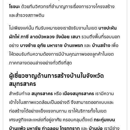
โรจนะ
ด้วยทีมวิศวกรที่ชำนาญการเรื่องการวางโครงสร้าง
และสำรวจสภาพดิน
ไม่เพียงแค่นั้น ทีมรับเหมาของเรายังรับงานในเขต
บางปะหัน
ผักไห่
ภาชี
ลาดบัวหลวง
วังน้อย
เสนา
รวมถึงพื้นที่รอบนอก
อย่าง
บางซ้าย
อุทัย
มหาราช
บ้านแพรก
และ
บ้านสร้าง
เพื่อ
ให้ตอบรับกับความต้องการมีบ้านคุณภาพของลูกค้าในเขต
ภาคกลางตอนล่างอย่างทั่วถึงที่สุด
ผู้เชี่ยวชาญด้านการสร้างบ้านในจังหวัด
สมุทรสาคร
สำหรับทำเล
สมุทรสาคร
หรือ
เมืองสมุทรสาคร
เรามีความ
เข้าใจในสภาพแวดล้อมเป็นอย่างดี จึงสามารถออกแบบและ
ก่อสร้างได้อย่างแข็งแรงทนทาน เราให้บริการทั้งในเขต
เศรษฐกิจและแหล่งที่อยู่อาศัย ครอบคลุมตั้งแต่
กระทุ่มแบน
บ้านแพ้ว
มหาชัย
ท่าฉลอม
โกรกกราก
และ
บ้านบ่อ
เรามีช่าง