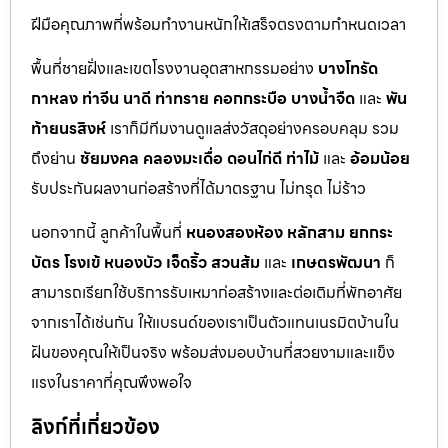
ฝีมือคุณภาพที่พร้อมทำงานหนักให้เสร็จตรงตามกำหนดเวลา
พื้นที่ชายฝั่งและเขตโรงงานอุตสาหกรรมอย่าง
บางโทรัด
กาหลง
ท่าจีน
นาดี
ท่าทราย
คอกกระบือ
บางน้ำจืด
และ
พัน
ท้ายนรสิงห์
เราก็มีทีมงานดูแลส่งวัสดุอย่างครอบคลุม รวม
ถึงย่าน
ชัยมงคล
คลองมะเดื่อ
ดอนไก่ดี
ท่าไม้
และ
อ้อมน้อย
รับประกันผลงานก่อสร้างที่ได้มาตรฐาน ไม่ทรุด ไม่ร้าว
นอกจากนี้ ลูกค้าในพื้นที่
หนองสองห้อง
หลักสาม
ยกกระ
บัตร
โรงเข้
หนองบัว
เจ็ดริ้ว
สวนส้ม
และ
เกษตรพัฒนา
ก็
สามารถเรียกใช้บริการรับเหมาก่อสร้างและต่อเติมที่พักอาศัย
จากเราได้เช่นกัน ให้แบรนด์ของเราเป็นตัวแทนเนรมิตบ้านใน
ฝันของคุณให้เป็นจริง พร้อมส่งมอบบ้านที่สวยงามและแข็ง
แรงในราคาที่คุณพึงพอใจ
ลิงก์ที่เกี่ยวข้อง