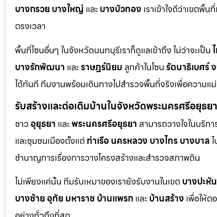
บางกรวย
บางใหญ่
และ
บางบัวทอง
เราเข้าใจดีว่าเขตพื้นท
ตรงเวลา
พื้นที่โซนอื่นๆ ในจังหวัดนนทบุรีเราก็ดูแลเข้าถึง ไม่ว่าจะเป็น
ไ
บางรักพัฒนา
และ
ราษฎร์นิยม
ลูกค้าในโซน
รัตนาธิเบศร์
ง
ได้ทันที ทีมงานพร้อมเดินทางไปสำรวจพื้นที่จริงเพื่อความแ
รับสร้างและต่อเติมบ้านในจังหวัดพระนครศรีอยุธย
ชาว
อุยุธยา
และ
พระนครศรีอยุธยา
สามารถวางใจในบริการก
และชุมชนเมืองตั้งแต่
ท่าเรือ
นครหลวง
บางไทร
บางบาล
ไ
ชำนาญการเรื่องการวางโครงสร้างและสำรวจสภาพดิน
ไม่เพียงแค่นั้น ทีมรับเหมาของเรายังรับงานในเขต
บางปะหัน
บางซ้าย
อุทัย
มหาราช
บ้านแพรก
และ
บ้านสร้าง
เพื่อให้
อย่างทั่วถึงที่สุด