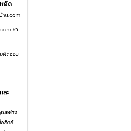
ะหยัด
งบ้าน.com
น.com หา
รับผิดชอบ
 และ
คุณอย่าง
่อสัตย์