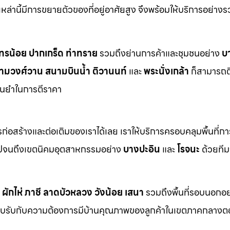
ี่เหล่านี้มีการขยายตัวของที่อยู่อาศัยสูง จึงพร้อมให้บริการอย่าง
ทรน้อย
ปากเกร็ด
ท่าทราย
รวมถึงย่านการค้าและชุมชนอย่าง
บ
ามวงศ์วาน
สนามบินน้ำ
ติวานนท์
และ
พระนั่งเกล้า
ก็สามารถต
ม่นยำในการตีราคา
า
่อสร้างและต่อเติมของเราได้เลย เราให้บริการครอบคลุมพื้นที่ก
ปจนถึงเขตนิคมอุตสาหกรรมอย่าง
บางปะอิน
และ
โรจนะ
ด้วยทีม
ผักไห่
ภาชี
ลาดบัวหลวง
วังน้อย
เสนา
รวมถึงพื้นที่รอบนอกอย
ตอบรับกับความต้องการมีบ้านคุณภาพของลูกค้าในเขตภาคกลางต