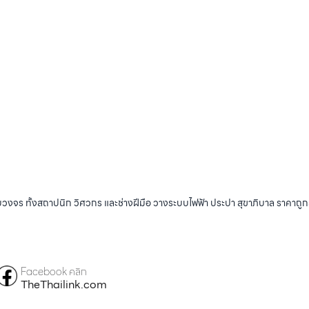
บวงจร ทั้งสถาปนิก วิศวกร และช่างฝีมือ วางระบบไฟฟ้า ประปา สุขาภิบาล ราคาถู
Facebook คลิก
TheThailink.com