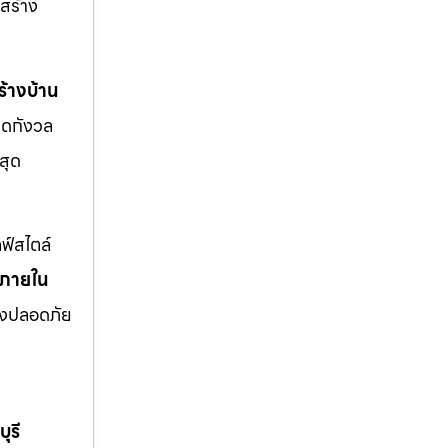
สร้าง
้างบ้าน
มดกังวล
สุด
ฟ์สไตล์
งภายใน
่างปลอดภัย
ุรี