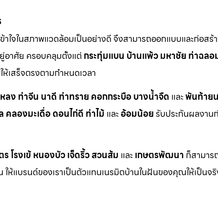
ร
ข้าใจในสภาพแวดล้อมเป็นอย่างดี จึงสามารถออกแบบและก่อสร้าง
ู่อาศัย ครอบคลุมตั้งแต่
กระทุ่มแบน
บ้านแพ้ว
มหาชัย
ท่าฉลอ
ักให้เสร็จตรงตามกำหนดเวลา
าหลง
ท่าจีน
นาดี
ท่าทราย
คอกกระบือ
บางน้ำจืด
และ
พันท้ายน
ล
คลองมะเดื่อ
ดอนไก่ดี
ท่าไม้
และ
อ้อมน้อย
รับประกันผลงานก่อ
ตร
โรงเข้
หนองบัว
เจ็ดริ้ว
สวนส้ม
และ
เกษตรพัฒนา
ก็สามารถเ
กัน ให้แบรนด์ของเราเป็นตัวแทนเนรมิตบ้านในฝันของคุณให้เป็นจร